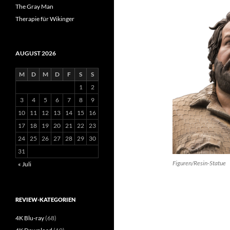
The Gray Man
Therapie für Wikinger
AUGUST 2026
M
D
M
D
F
S
S
1
2
3
4
5
6
7
8
9
10
11
12
13
14
15
16
17
18
19
20
21
22
23
24
25
26
27
28
29
30
31
Figuren/Resin-Statue
« Juli
REVIEW-KATEGORIEN
4K Blu-ray
(68)