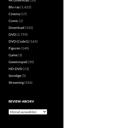
4K Download
(10)
Blu-ray
(1.622)
Cinema
(17)
Comic
(1)
Download
(142)
DVD
(2.759)
DVD (Code1)
(165)
Figuren
(140)
Game
(3)
Gewinnspiel
(39)
HD-DVD
(13)
Sonstige
(5)
Streaming
(326)
REVIEW-ARCHIV
Review-
Archiv