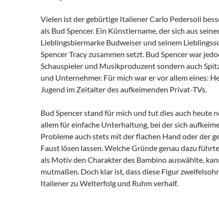
Vielen ist der gebürtige Italiener Carlo Pedersoli bes
als Bud Spencer. Ein Künstlername, der sich aus seine
Lieblingsbiermarke Budweiser und seinem Lieblingss
Spencer Tracy zusammen setzt. Bud Spencer war jedo
Schauspieler und Musikproduzent sondern auch Spit
und Unternehmer. Für mich war er vor allem eines: H
Jugend im Zeitalter des aufkeimenden Privat-TVs.
Bud Spencer stand für mich und tut dies auch heute n
allem für einfache Unterhaltung, bei der sich aufkei
Probleme auch stets mit der flachen Hand oder der g
Faust lösen lassen. Welche Gründe genau dazu führt
als Motiv den Charakter des Bambino auswählte, kann
mutmaßen. Doch klar ist, dass diese Figur zweifelso
Italiener zu Welterfolg und Ruhm verhalf.