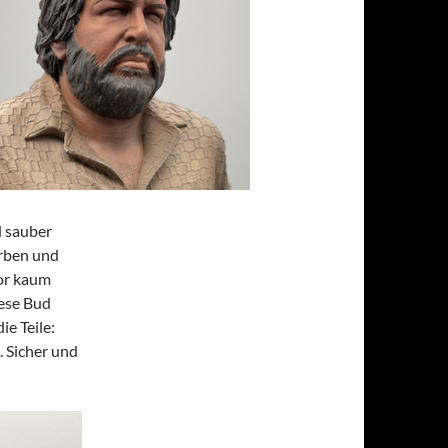
d sauber
arben und
or kaum
iese Bud
ie Teile:
. Sicher und