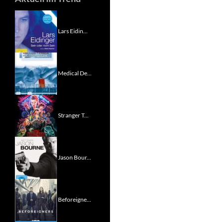
Lars Eidin...
Medical De...
Stranger T...
Jason Bour...
Beforeigne...