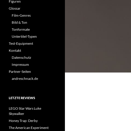
Figuren
Glossar
Film-Genres
Bild & Ton
Tonformate
Untertitel-Typen
Test-Equipment
Kontakt
Datenschutz
Impressum
Partner-Seiten
andreschnack.de
LETZTE REVIEWS
LEGO Star Wars Luke
Skywalker
Honey Trap: Derby
The American Experiment