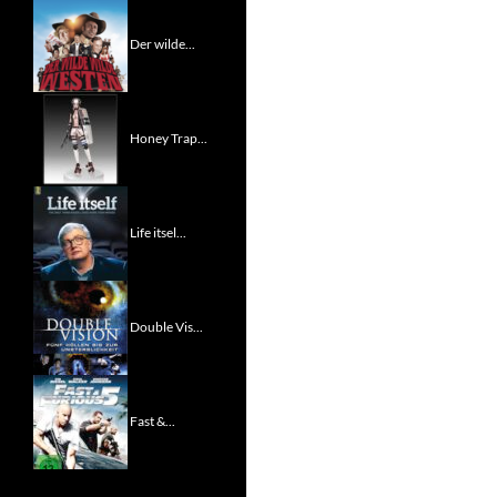
Der wilde...
Honey Trap...
Life itsel...
Double Vis...
Fast &...