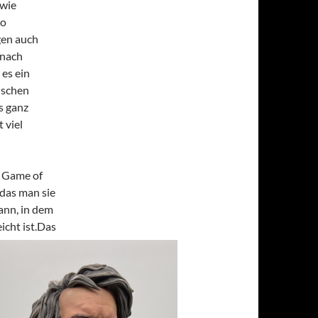
 wie
No
gen auch
 nach
 es ein
ischen
s ganz
 viel
e Game of
das man sie
ann, in dem
cht ist.
Das