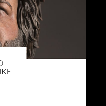
O
NKE