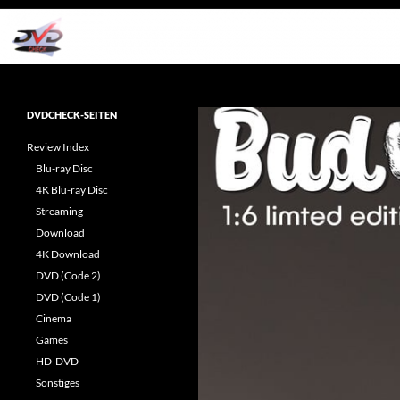
Zum
Inhalt
springen
Suchen
dvdcheck – Wissen, was gut ist!
Reviews rund ums Heimkino &
DVDCHECK-SEITEN
Popkultur
Review Index
Blu-ray Disc
4K Blu-ray Disc
Streaming
Download
4K Download
DVD (Code 2)
DVD (Code 1)
Cinema
Games
HD-DVD
Sonstiges