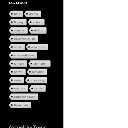
TAG-CLOUD
DVD
drama
Blu-ray
action
comedy
thriller
dokumentation
crime
adventure
science-fiction
fantasy
animation
horror
romance
serie
streaming
mystery
family
goldener haken
Download
Aktuell im Trend