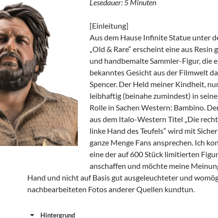
Lesedauer:
5
Minuten
[Einleitung]
Aus dem Hause Infinite Statue unter 
„Old & Rare“ erscheint eine aus Resin g
und handbemalte Sammler-Figur, die e
bekanntes Gesicht aus der Filmwelt dar
Spencer. Der Held meiner Kindheit, nun
leibhaftig (beinahe zumindest) in sein
Rolle in Sachen Western: Bambino. De
aus dem Italo-Western Titel „Die recht
linke Hand des Teufels“ wird mit Sicher
ganze Menge Fans ansprechen. Ich kon
eine der auf 600 Stück limitierten Figu
anschaffen und möchte meine Meinung
Hand und nicht auf Basis gut ausgeleuchteter und womög
nachbearbeiteten Fotos anderer Quellen kundtun.
Hintergrund