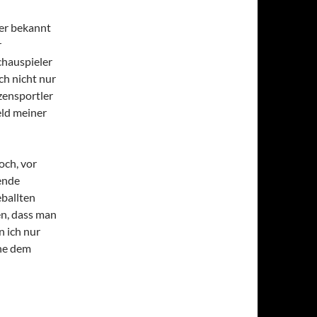
ser bekannt
r
chauspieler
ch nicht nur
zensportler
eld meiner
och, vor
mende
eballten
en, dass man
 ich nur
hne dem