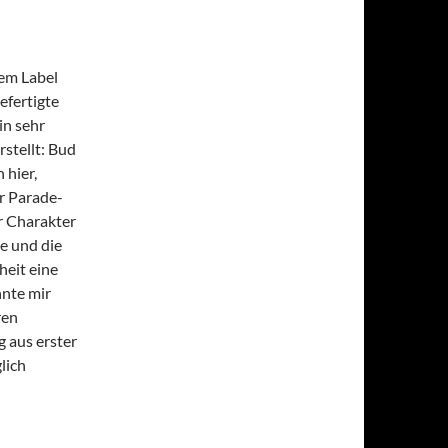
dem Label
efertigte
in sehr
stellt: Bud
 hier,
er Parade-
r Charakter
e und die
heit eine
nte mir
ren
 aus erster
lich