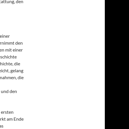
tattung, den
einer
ernimmt den
en mit einer
schichte
hichte, die
icht, gelang
fnahmen, die
l und den
 ersten
irkt am Ende
as