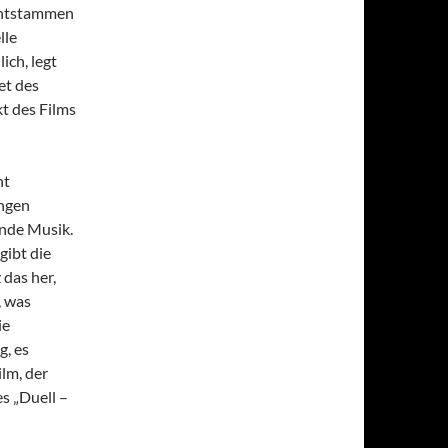
 entstammen
lle
ich, legt
et des
t des Films
ht
angen
nde Musik.
gibt die
das her,
, was
ie
g, es
lm, der
s „Duell –