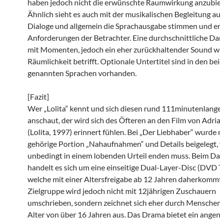
haben jedoch nicht die erwünschte Raumwirkung anzubie
Ähnlich sieht es auch mit der musikalischen Begleitung au
Dialoge und allgemein die Sprachausgabe stimmen und erf
Anforderungen der Betrachter. Eine durchschnittliche Da
mit Momenten, jedoch ein eher zurückhaltender Sound w
Räumlichkeit betrifft. Optionale Untertitel sind in den be
genannten Sprachen vorhanden.
[Fazit]
Wer „Lolita“ kennt und sich diesen rund 111minutenlange
anschaut, der wird sich des Öfteren an den Film von Adri
(Lolita, 1997) erinnert fühlen. Bei „Der Liebhaber“ wurde
gehörige Portion „Nahaufnahmen“ und Details beigelegt, 
unbedingt in einem lobenden Urteil enden muss. Beim Da
handelt es sich um eine einseitige Dual-Layer-Disc (DVD 
welche mit einer Altersfreigabe ab 12 Jahren daherkommt
Zielgruppe wird jedoch nicht mit 12jährigen Zuschauern
umschrieben, sondern zeichnet sich eher durch Mensche
Alter von über 16 Jahren aus. Das Drama bietet ein ang