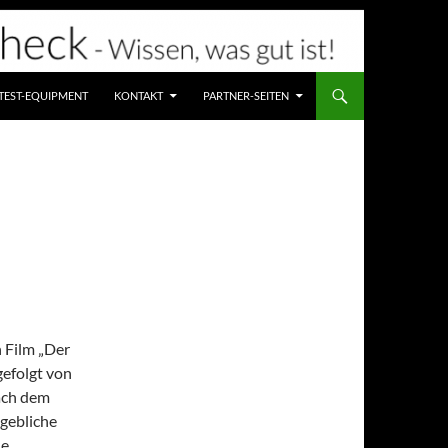
TEST-EQUIPMENT
KONTAKT
PARTNER-SEITEN
 Film „Der
gefolgt von
nach dem
gebliche
ie