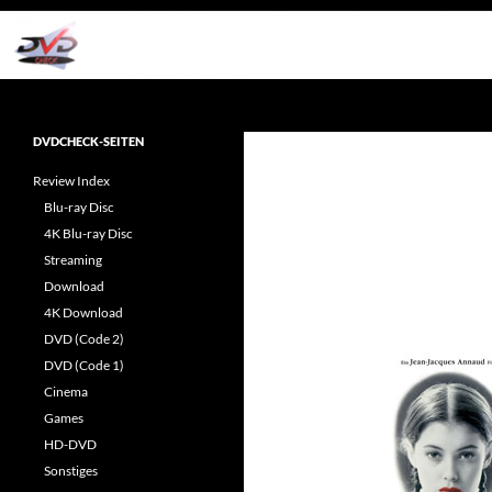
Zum
Inhalt
springen
Suchen
dvdcheck – Wissen, was gut ist!
Reviews rund ums Heimkino &
DVDCHECK-SEITEN
Popkultur
Review Index
Blu-ray Disc
4K Blu-ray Disc
Streaming
Download
4K Download
DVD (Code 2)
DVD (Code 1)
Cinema
Games
HD-DVD
Sonstiges