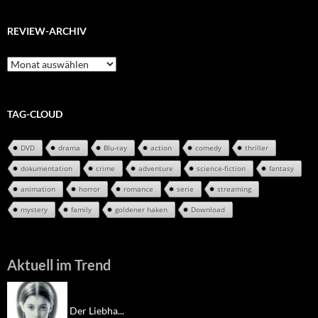
REVIEW-ARCHIV
Review-
Archiv
TAG-CLOUD
DVD
drama
Blu-ray
action
comedy
thriller
dokumentation
crime
adventure
science-fiction
fantasy
animation
horror
romance
serie
streaming
mystery
family
goldener haken
Download
Aktuell im Trend
Der Liebha...