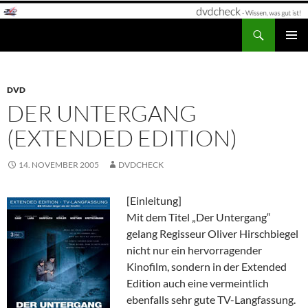
Zum
Inhalt
Suchen
dvdcheck – Wissen, was gut ist!
springen
PRIMÄR
MENÜ
DVD
DER UNTERGANG
(EXTENDED EDITION)
14. NOVEMBER 2005
DVDCHECK
[Einleitung]
Mit dem Titel „Der Untergang“
gelang Regisseur Oliver Hirschbiegel
nicht nur ein hervorragender
Kinofilm, sondern in der Extended
Edition auch eine vermeintlich
ebenfalls sehr gute TV-Langfassung.