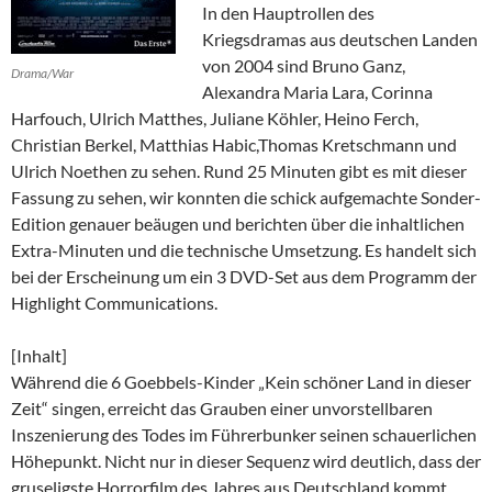
In den Hauptrollen des
Kriegsdramas aus deutschen Landen
von 2004 sind Bruno Ganz,
Drama/War
Alexandra Maria Lara, Corinna
Harfouch, Ulrich Matthes, Juliane Köhler, Heino Ferch,
Christian Berkel, Matthias Habic,Thomas Kretschmann und
Ulrich Noethen zu sehen. Rund 25 Minuten gibt es mit dieser
Fassung zu sehen, wir konnten die schick aufgemachte Sonder-
Edition genauer beäugen und berichten über die inhaltlichen
Extra-Minuten und die technische Umsetzung. Es handelt sich
bei der Erscheinung um ein 3 DVD-Set aus dem Programm der
Highlight Communications.
[Inhalt]
Während die 6 Goebbels-Kinder „Kein schöner Land in dieser
Zeit“ singen, erreicht das Grauben einer unvorstellbaren
Inszenierung des Todes im Führerbunker seinen schauerlichen
Höhepunkt. Nicht nur in dieser Sequenz wird deutlich, dass der
gruseligste Horrorfilm des Jahres aus Deutschland kommt.