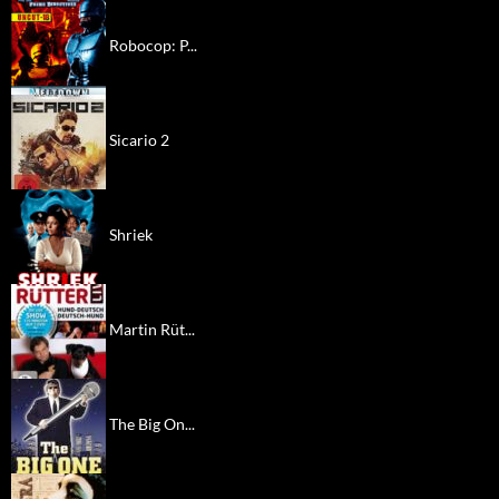
Robocop: P...
Sicario 2
Shriek
Martin Rüt...
The Big On...