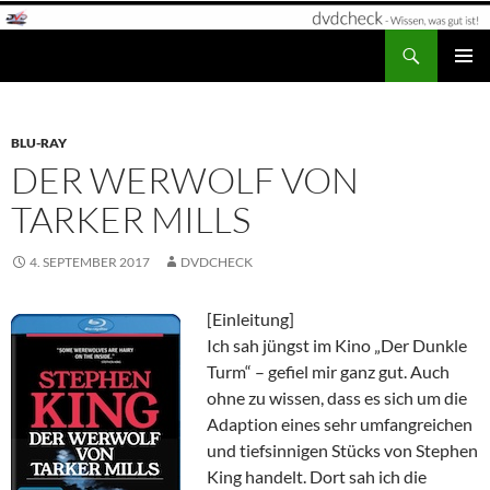
Zum
Inhalt
Suchen
dvdcheck – Wissen, was gut ist!
springen
PRIMÄR
MENÜ
BLU-RAY
DER WERWOLF VON
TARKER MILLS
4. SEPTEMBER 2017
DVDCHECK
[Einleitung]
Ich sah jüngst im Kino „Der Dunkle
Turm“ – gefiel mir ganz gut. Auch
ohne zu wissen, dass es sich um die
Adaption eines sehr umfangreichen
und tiefsinnigen Stücks von Stephen
King handelt. Dort sah ich die