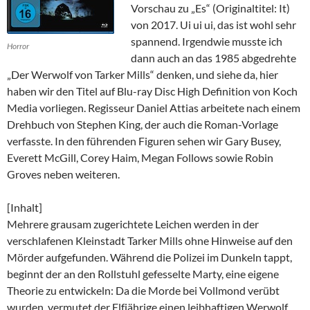
Vorschau zu „Es“ (Originaltitel: It)
von 2017. Ui ui ui, das ist wohl sehr
spannend. Irgendwie musste ich
Horror
dann auch an das 1985 abgedrehte
„Der Werwolf von Tarker Mills“ denken, und siehe da, hier
haben wir den Titel auf Blu-ray Disc High Definition von Koch
Media vorliegen. Regisseur Daniel Attias arbeitete nach einem
Drehbuch von Stephen King, der auch die Roman-Vorlage
verfasste. In den führenden Figuren sehen wir Gary Busey,
Everett McGill, Corey Haim, Megan Follows sowie Robin
Groves neben weiteren.
[Inhalt]
Mehrere grausam zugerichtete Leichen werden in der
verschlafenen Kleinstadt Tarker Mills ohne Hinweise auf den
Mörder aufgefunden. Während die Polizei im Dunkeln tappt,
beginnt der an den Rollstuhl gefesselte Marty, eine eigene
Theorie zu entwickeln: Da die Morde bei Vollmond verübt
wurden, vermutet der Elfjährige einen leibhaftigen Werwolf