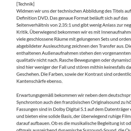
[Technik]
Widmen wir uns der technischen Abbildung des Titels au
Definition DVD. Das genaue Format beläuft sich auf das
Seitenverhältnis von 2.35:1 und gibt wenig Anlass zur ne
Kritik. Überwiegend bekommen wir es mit Innenaufnahme
viele geschlossene Räume mit gelungenen Sets und orden
abgebildeter Ausleuchtung zeichnen den Transfer aus. Di
enthaltenen Außenaufnahmen stehen den vorgenannten
qualitativ nicht nach. Rasche Bewegungen oder dynamisc
sind hier weniger der Fall und stören mithin keinesfalls d
Geschehen. Die Farben, sowie der Kontrast sind ordentlic
Kantenschärfe ebenso.
Erwartungsgemäß bekommen wir neben dem deutschspr
Synchronton auch den französischen Originalsound zu hö
Fassungen sind in Dolby Digital 5.1 auf dem Datenträger
und bieten eine solide Basis, der überwiegend ruhige Fil
darauf aufbauen. Ob es die musikalische Begleitung ist od
oftmals ausreichend dynamische Surround-Sound, die Qua