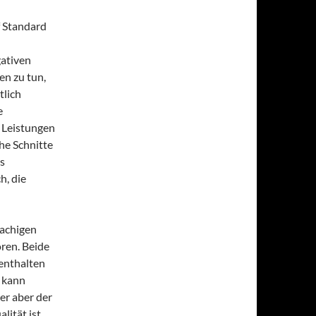
f Standard
gativen
n zu tun,
tlich
e
 Leistungen
he Schnitte
as
h, die
achigen
ren. Beide
 enthalten
m kann
er aber der
lität ist