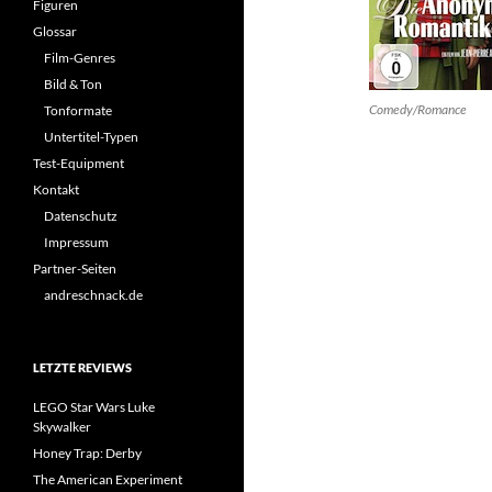
Figuren
Glossar
Film-Genres
Bild & Ton
Comedy/Romance
Tonformate
Untertitel-Typen
Test-Equipment
Kontakt
Datenschutz
Impressum
Partner-Seiten
andreschnack.de
LETZTE REVIEWS
LEGO Star Wars Luke
Skywalker
Honey Trap: Derby
The American Experiment