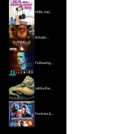
Hilfe, mei...
Rituale ...
Following...
Jabba the...
Fortress &...