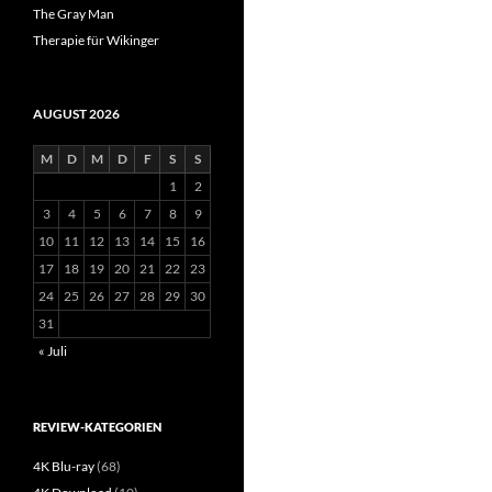
The Gray Man
Therapie für Wikinger
AUGUST 2026
M
D
M
D
F
S
S
1
2
3
4
5
6
7
8
9
10
11
12
13
14
15
16
17
18
19
20
21
22
23
24
25
26
27
28
29
30
31
« Juli
REVIEW-KATEGORIEN
4K Blu-ray
(68)