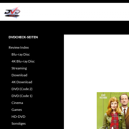
Zum
Inhalt
springen
Suchen
dvdcheck – Wissen, was gut ist!
Reviews rund ums Heimkino &
DVDCHECK-SEITEN
Popkultur
Review Index
Blu-ray Disc
4K Blu-ray Disc
Streaming
Download
4K Download
DVD (Code 2)
DVD (Code 1)
Cinema
Games
HD-DVD
Sonstiges