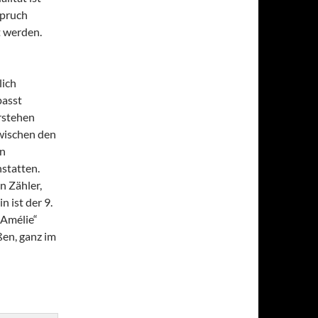
spruch
t werden.
lich
passt
erstehen
wischen den
en
statten.
n Zähler,
n ist der 9.
„Amélie“
ßen, ganz im