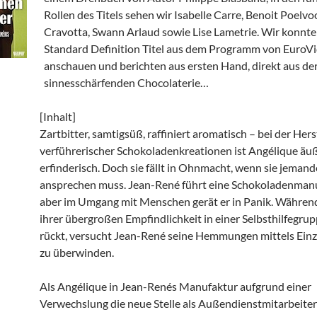
Rollen des Titels sehen wir Isabelle Carre, Benoit Poelvo
Cravotta, Swann Arlaud sowie Lise Lametrie. Wir konnt
Standard Definition Titel aus dem Programm von EuroV
anschauen und berichten aus ersten Hand, direkt aus de
sinnesschärfenden Chocolaterie…
[Inhalt]
Zartbitter, samtigsüß, raffiniert aromatisch – bei der Her
verführerischer Schokoladenkreationen ist Angélique äu
erfinderisch. Doch sie fällt in Ohnmacht, wenn sie jeman
ansprechen muss. Jean-René führt eine Schokoladenmanu
aber im Umgang mit Menschen gerät er in Panik. Währen
ihrer übergroßen Empfindlichkeit in einer Selbsthilfegrup
rückt, versucht Jean-René seine Hemmungen mittels Einz
zu überwinden.
Als Angélique in Jean-Renés Manufaktur aufgrund einer
Verwechslung die neue Stelle als Außendienstmitarbeiteri