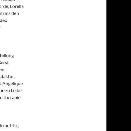
orde, Lorella
en uns den
ideo
r
stellung
ßerst
den
faktur,
d Angélique
pe zu Leibe
eltherapie
n antritt,