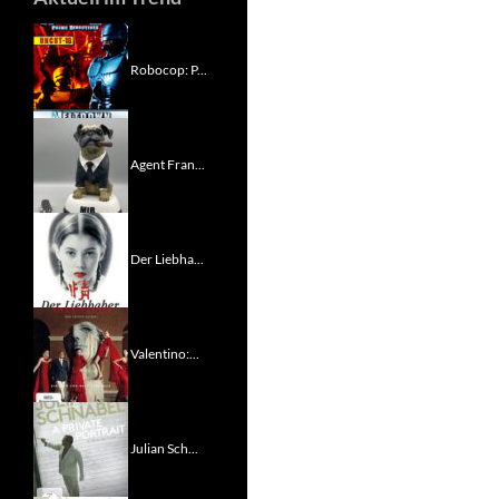
Robocop: P...
Agent Fran...
Der Liebha...
Valentino:...
Julian Sch...