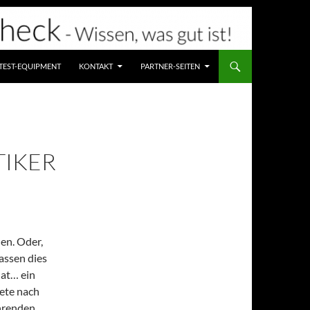
TEST-EQUIPMENT
KONTAKT
PARTNER-SEITEN
IKER
en. Oder,
assen dies
lat… ein
tete nach
ührenden