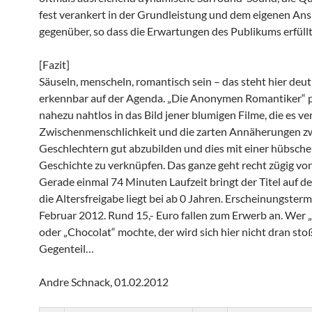
fest verankert in der Grundleistung und dem eigenen An
gegenüber, so dass die Erwartungen des Publikums erfüll
[Fazit]
Säuseln, menscheln, romantisch sein – das steht hier deut
erkennbar auf der Agenda. „Die Anonymen Romantiker“ 
nahezu nahtlos in das Bild jener blumigen Filme, die es v
Zwischenmenschlichkeit und die zarten Annäherungen z
Geschlechtern gut abzubilden und dies mit einer hübsch
Geschichte zu verknüpfen. Das ganze geht recht zügig von
Gerade einmal 74 Minuten Laufzeit bringt der Titel auf de
die Altersfreigabe liegt bei ab 0 Jahren. Erscheinungstermi
Februar 2012. Rund 15,- Euro fallen zum Erwerb an. Wer 
oder „Chocolat“ mochte, der wird sich hier nicht dran sto
Gegenteil…
Andre Schnack, 01.02.2012