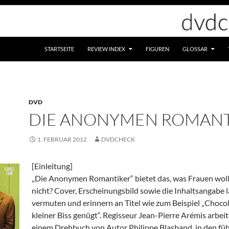
STARTSEITE
REVIEW INDEX
FIGUREN
GLOSSAR
DVD
DIE ANONYMEN ROMANT
1. FEBRUAR 2012
DVDCHECK
[Einleitung]
„Die Anonymen Romantiker“ bietet das, was Frauen woll
nicht? Cover, Erscheinungsbild sowie die Inhaltsangabe l
vermuten und erinnern an Titel wie zum Beispiel „Choco
kleiner Biss genügt“. Regisseur Jean-Pierre Arémis arbei
einem Drehbuch von Autor Philippe Blasband, in den f