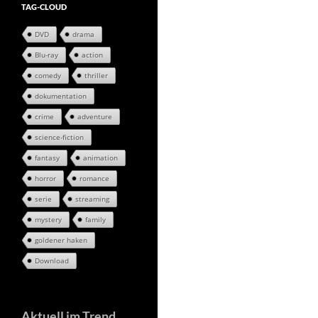
TAG-CLOUD
DVD
drama
Blu-ray
action
comedy
thriller
dokumentation
crime
adventure
science-fiction
fantasy
animation
horror
romance
serie
streaming
mystery
family
goldener haken
Download
Aktuell im Trend