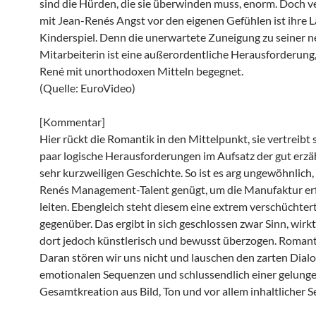
sind die Hürden, die sie überwinden muss, enorm. Doch v
mit Jean-Renés Angst vor den eigenen Gefühlen ist ihre La
Kinderspiel. Denn die unerwartete Zuneigung zu seiner 
Mitarbeiterin ist eine außerordentliche Herausforderung,
René mit unorthodoxen Mitteln begegnet.
(Quelle: EuroVideo)
[Kommentar]
Hier rückt die Romantik in den Mittelpunkt, sie vertreibt 
paar logische Herausforderungen im Aufsatz der gut erzä
sehr kurzweiligen Geschichte. So ist es arg ungewöhnlich,
Renés Management-Talent genügt, um die Manufaktur erf
leiten. Ebengleich steht diesem eine extrem verschüchter
gegenüber. Das ergibt in sich geschlossen zwar Sinn, wirkt
dort jedoch künstlerisch und bewusst überzogen. Romant
Daran stören wir uns nicht und lauschen den zarten Dial
emotionalen Sequenzen und schlussendlich einer gelung
Gesamtkreation aus Bild, Ton und vor allem inhaltlicher Se