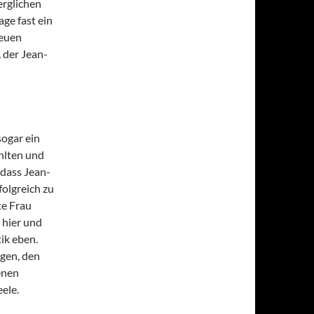
erglichen
ge fast ein
neuen
 der Jean-
sogar ein
hlten und
 dass Jean-
olgreich zu
te Frau
 hier und
ik eben.
ogen, den
enen
ele.