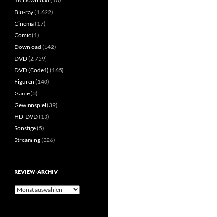
4K Download
(10)
Blu-ray
(1.622)
Cinema
(17)
Comic
(1)
Download
(142)
DVD
(2.759)
DVD (Code1)
(165)
Figuren
(140)
Game
(3)
Gewinnspiel
(39)
HD-DVD
(13)
Sonstige
(5)
Streaming
(326)
REVIEW-ARCHIV
Review-
Archiv