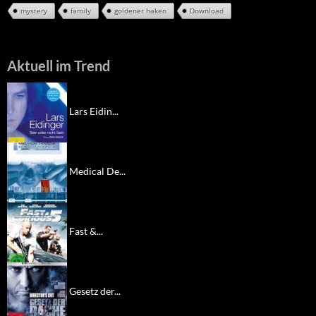
mystery
family
goldener haken
Download
Aktuell im Trend
Lars Eidin...
Medical De...
Fast &...
Gesetz der...