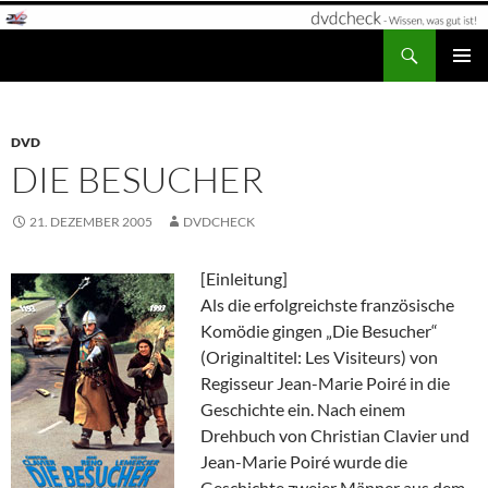
Zum
Inhalt
Suchen
dvdcheck – Wissen, was gut ist!
springen
PRIMÄR
MENÜ
DVD
DIE BESUCHER
21. DEZEMBER 2005
DVDCHECK
[Einleitung]
Als die erfolgreichste französische
Komödie gingen „Die Besucher“
(Originaltitel: Les Visiteurs) von
Regisseur Jean-Marie Poiré in die
Geschichte ein. Nach einem
Drehbuch von Christian Clavier und
Jean-Marie Poiré wurde die
Geschichte zweier Männer aus dem