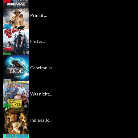
Primal ...
Fast &...
Geheimniss...
Was nicht...
Indiana Jo...