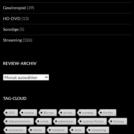
Gewinnspiel
(39)
HD-DVD
(13)
Sonstige
(5)
Streaming
(326)
REVIEW-ARCHIV
Review-
Archiv
TAG-CLOUD
DVD
drama
Blu-ray
action
comedy
thriller
dokumentation
crime
adventure
science-fiction
fantasy
animation
horror
romance
serie
streaming