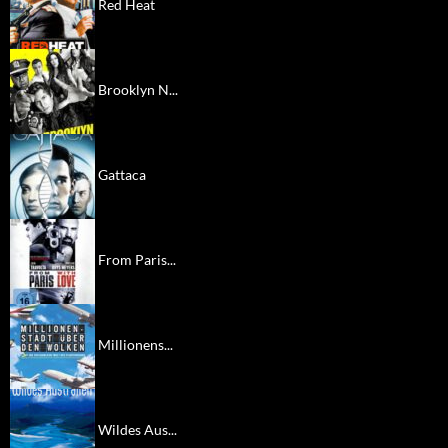
Red Heat
Brooklyn N...
Gattaca
From Paris...
Millionens...
Wildes Aus...