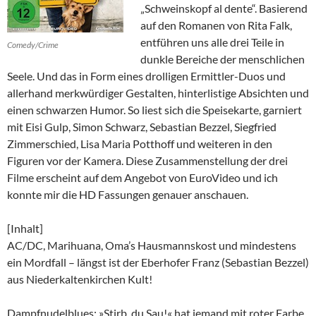
„Schweinskopf al dente“. Basierend
auf den Romanen von Rita Falk,
entführen uns alle drei Teile in
Comedy/Crime
dunkle Bereiche der menschlichen
Seele. Und das in Form eines drolligen Ermittler-Duos und
allerhand merkwürdiger Gestalten, hinterlistige Absichten und
einen schwarzen Humor. So liest sich die Speisekarte, garniert
mit Eisi Gulp, Simon Schwarz, Sebastian Bezzel, Siegfried
Zimmerschied, Lisa Maria Potthoff und weiteren in den
Figuren vor der Kamera. Diese Zusammenstellung der drei
Filme erscheint auf dem Angebot von EuroVideo und ich
konnte mir die HD Fassungen genauer anschauen.
[Inhalt]
AC/DC, Marihuana, Oma’s Hausmannskost und mindestens
ein Mordfall – längst ist der Eberhofer Franz (Sebastian Bezzel)
aus Niederkaltenkirchen Kult!
Dampfnudelblues: »Stirb, du Sau!« hat jemand mit roter Farbe