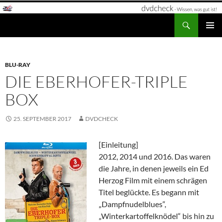
Zum
Inhalt
Suchen
dvdcheck – Wissen, was gut ist!
springen
PRIMÄR
MENÜ
BLU-RAY
DIE EBERHOFER-TRIPLE
BOX
25. SEPTEMBER 2017
DVDCHECK
[Einleitung]
2012, 2014 und 2016. Das waren
die Jahre, in denen jeweils ein Ed
Herzog Film mit einem schrägen
Titel beglückte. Es begann mit
„Dampfnudelblues“,
„Winterkartoffelknödel“ bis hin zu