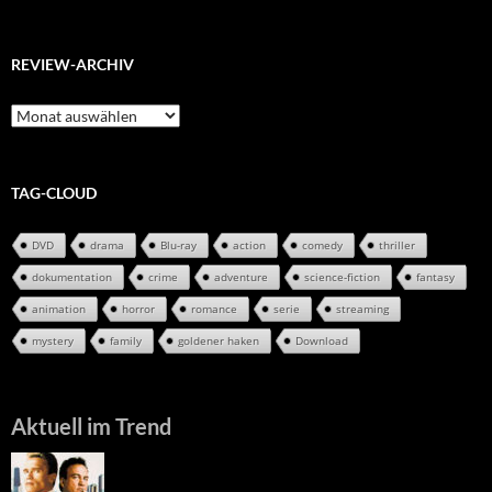
REVIEW-ARCHIV
Review-
Archiv
TAG-CLOUD
DVD
drama
Blu-ray
action
comedy
thriller
dokumentation
crime
adventure
science-fiction
fantasy
animation
horror
romance
serie
streaming
mystery
family
goldener haken
Download
Aktuell im Trend