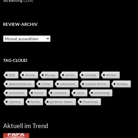
Streaming
(326)
REVIEW-ARCHIV
Review-
Archiv
TAG-CLOUD
DVD
drama
Blu-ray
action
comedy
thriller
dokumentation
crime
adventure
science-fiction
fantasy
animation
horror
romance
serie
streaming
mystery
family
goldener haken
Download
Aktuell im Trend