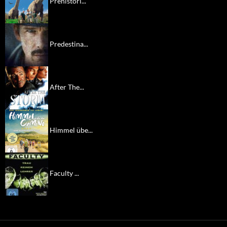
Prehistori...
Predestina...
After The...
Himmel übe...
Faculty ...