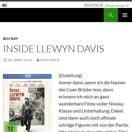
Zum
Inhalt
Suchen
dvdcheck – Wissen, was gut ist!
springen
PRIMÄR
MENÜ
BLU-RAY
INSIDE LLEWYN DAVIS
30. APRIL 2014
DVDCHECK
[Einleitung]
Immer dann, wenn ich die Namen
der Coen Brüder lese, dann
erinnere ich mich an ganz
wunderbare Filme voller Niveau,
Klasse und Unterhaltung. Dabei
sind dann auch noch oftmals
schräge Figuren mit von der Partie.
Wie ist das in den aktuellsten Titel