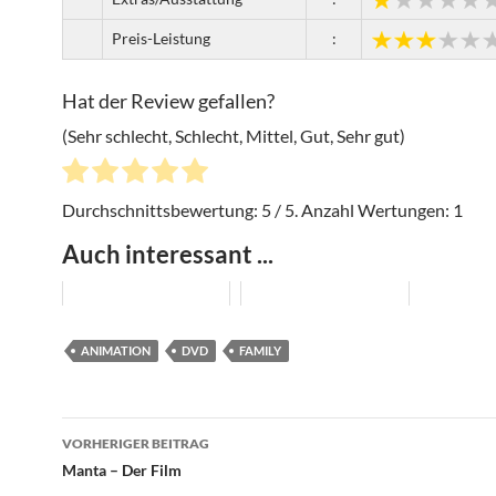
Preis-Leistung
:
Hat der Review gefallen?
(Sehr schlecht, Schlecht, Mittel, Gut, Sehr gut)
Durchschnittsbewertung:
5
/ 5. Anzahl Wertungen:
1
Auch interessant ...
ANIMATION
DVD
FAMILY
Beitragsnavigation
VORHERIGER BEITRAG
Manta – Der Film