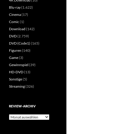
4K Download
(10)
Blu-ray
(1.622)
Cinema
(17)
Comic
(1)
Download
(142)
DVD
(2.759)
DVD (Code1)
(165)
Figuren
(140)
Game
(3)
Gewinnspiel
(39)
HD-DVD
(13)
Sonstige
(5)
Streaming
(326)
REVIEW-ARCHIV
Review-
Archiv