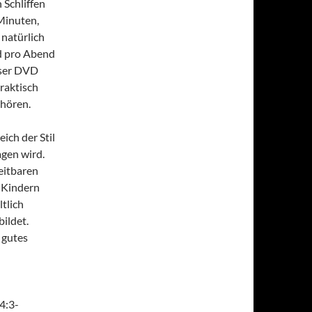
 Schliffen
 Minuten,
natürlich
rd pro Abend
eser DVD
raktisch
ehören.
ch der Stil
gen wird.
eitbaren
i Kindern
ltlich
ildet.
 gutes
4:3-