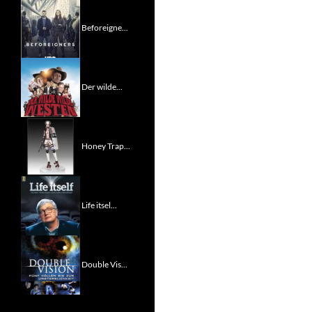
Beforeigne...
Der wilde...
Honey Trap...
Life itsel...
Double Vis...