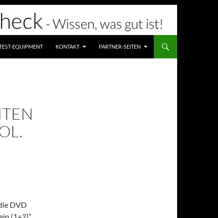
TEST-EQUIPMENT
KONTAKT
PARTNER-SEITEN
HTEN
OL.
 die DVD
in (1+2)“