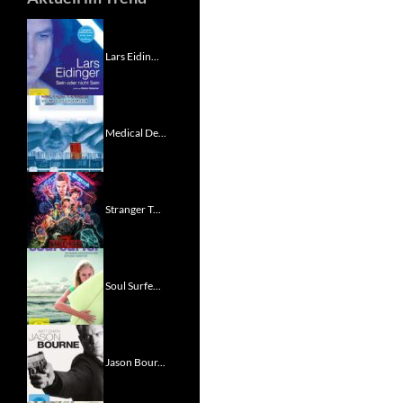
Lars Eidin...
Medical De...
Stranger T...
Soul Surfe...
Jason Bour...