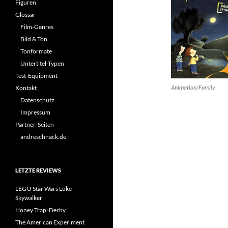
Figuren
Glossar
Film-Genres
Bild & Ton
Tonformate
Untertitel-Typen
Test-Equipment
Animation/Family
Kontakt
Datenschutz
Impressum
Partner-Seiten
andreschnack.de
LETZTE REVIEWS
LEGO Star Wars Luke
Skywalker
Honey Trap: Derby
The American Experiment