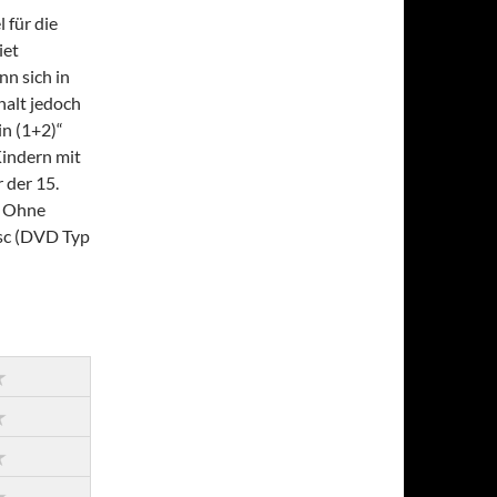
 für die
iet
n sich in
halt jedoch
n (1+2)“
Kindern mit
 der 15.
o. Ohne
isc (DVD Typ