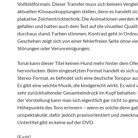
Vollbildformats. Dieser Transfer muss sich keinem Verglei
aktuellen Kinoauskopplungen stellen, denn es handelt si
plakative Zeichentricktechnik. Die Animationen werden 
gefallen und halten auch dem Test auf die visuellen Quali
durchaus stand. Farben stimmen, Kontrast geht in Ordn
Geschehen zeigt sich von einer fehlerfreien Seite ohne vie
Störungen oder Verunreinigungen.
Tonal kann dieser Titel keinen Hund mehr hinter dem Ofe
hervorlocken. Beim eingesetzten Format handelt es sich
Stereo-Format, es befindet sich eine deutsche Tonspur auf
Es gibt eine seichte Musik, die kindgerecht wirkt. Es wird
sehr zurückhaltender Gesamteindruck im Kopf behalten.
der Vorstellung kann man sich eigentlich gar nicht so gen
Höhepunkte des Tons erinnern – wenn es solche denn ga
unspektakulär, dafür jedoch praxisorientiert und zweckna
Untertitel gibt es keine auf der DVD.
[Fazit]