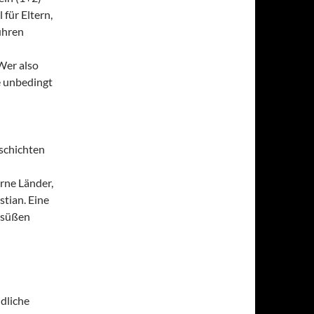
für Eltern,
ühren
Wer also
e unbedingt
schichten
erne Länder,
tian. Eine
ersüßen
dliche