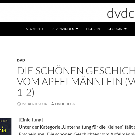
STARTSEITE
REVIEW INDEX
FIGUREN
GLOSSAR
DVD
DIE SCHÖNEN GESCHIC
VOM APFELMÄNNLEIN (V
1-2)
23. APRIL 2004
DVDCHECK
[Einleitung]
Unter der Kategorie „Unterhaltung für die Kleinen“ fällt
Erscheinung „Die schönen Geschichten vom Apfelmännle