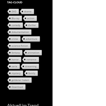
TAG-CLOUD
DVD
drama
Blu-ray
action
comedy
thriller
dokumentation
crime
adventure
science-fiction
fantasy
animation
horror
romance
serie
streaming
mystery
family
goldener haken
Download
Aktuell im Trend