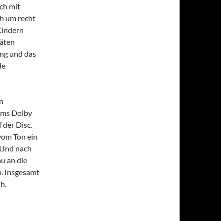
ch mit
ch um recht
Kindern
täten
ung und das
le
n
 ums Dolby
 der Disc.
 vom Ton ein
 Und nach
au an die
b. Insgesamt
h.