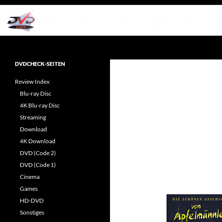
Zum
Inhalt
springen
Suchen
dvdcheck – Wissen, was gut ist!
Reviews rund ums Heimkino &
DVDCHECK-SEITEN
Popkultur
Review Index
Blu-ray Disc
4K Blu-ray Disc
Streaming
Download
4K Download
DVD (Code 2)
DVD (Code 1)
Cinema
Games
HD-DVD
Sonstiges