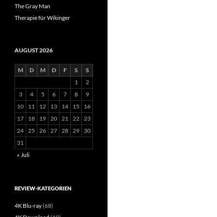
The Gray Man
Therapie für Wikinger
AUGUST 2026
M
D
M
D
F
S
S
1
2
3
4
5
6
7
8
9
10
11
12
13
14
15
16
17
18
19
20
21
22
23
24
25
26
27
28
29
30
31
« Juli
REVIEW-KATEGORIEN
4K Blu-ray
(68)