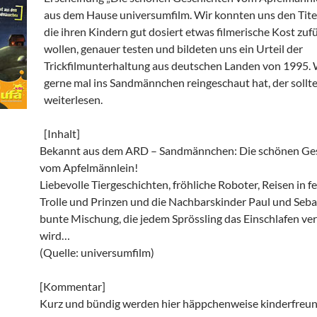
aus dem Hause universumfilm. Wir konnten uns den Titel 
die ihren Kindern gut dosiert etwas filmerische Kost zuf
wollen, genauer testen und bildeten uns ein Urteil der
Trickfilmunterhaltung aus deutschen Landen von 1995. 
gerne mal ins Sandmännchen reingeschaut hat, der sollt
weiterlesen.
[Inhalt]
Bekannt aus dem ARD – Sandmännchen: Die schönen Ge
vom Apfelmännlein!
Liebevolle Tiergeschichten, fröhliche Roboter, Reisen in f
Trolle und Prinzen und die Nachbarskinder Paul und Sebas
bunte Mischung, die jedem Sprössling das Einschlafen v
wird…
(Quelle: universumfilm)
[Kommentar]
Kurz und bündig werden hier häppchenweise kinderfreun