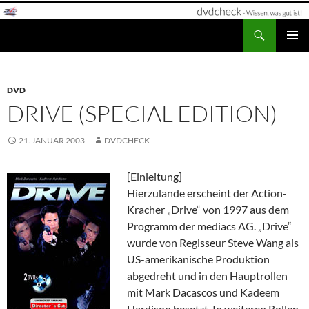
Zum
Inhalt
Suchen
dvdcheck – Wissen, was gut ist!
springen
PRIMÄR
MENÜ
DVD
DRIVE (SPECIAL EDITION)
21. JANUAR 2003
DVDCHECK
[Einleitung]
Hierzulande erscheint der Action-
Kracher „Drive“ von 1997 aus dem
Programm der mediacs AG. „Drive“
wurde von Regisseur Steve Wang als
US-amerikanische Produktion
abgedreht und in den Hauptrollen
mit Mark Dacascos und Kadeem
Hardison besetzt. In weiteren Rollen