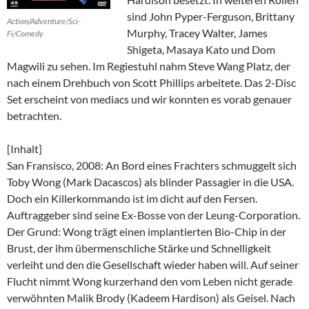
sind John Pyper-Ferguson, Brittany
Action/Adventure/Sci-
Murphy, Tracey Walter, James
Fi/Comedy
Shigeta, Masaya Kato und Dom
Magwili zu sehen. Im Regiestuhl nahm Steve Wang Platz, der
nach einem Drehbuch von Scott Phillips arbeitete. Das 2-Disc
Set erscheint von mediacs und wir konnten es vorab genauer
betrachten.
[Inhalt]
San Fransisco, 2008: An Bord eines Frachters schmuggelt sich
Toby Wong (Mark Dacascos) als blinder Passagier in die USA.
Doch ein Killerkommando ist im dicht auf den Fersen.
Auftraggeber sind seine Ex-Bosse von der Leung-Corporation.
Der Grund: Wong trägt einen implantierten Bio-Chip in der
Brust, der ihm übermenschliche Stärke und Schnelligkeit
verleiht und den die Gesellschaft wieder haben will. Auf seiner
Flucht nimmt Wong kurzerhand den vom Leben nicht gerade
verwöhnten Malik Brody (Kadeem Hardison) als Geisel. Nach