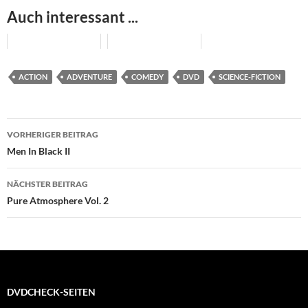
Auch interessant ...
ACTION
ADVENTURE
COMEDY
DVD
SCIENCE-FICTION
Beitragsnavigation
VORHERIGER BEITRAG
Men In Black II
NÄCHSTER BEITRAG
Pure Atmosphere Vol. 2
DVDCHECK-SEITEN