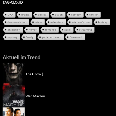
TAG-CLOUD
DVD
drama
Blu-ray
action
comedy
thriller
dokumentation
crime
adventure
science-fiction
fantasy
animation
horror
romance
serie
streaming
mystery
family
goldener haken
Download
Aktuell im Trend
The Crow (...
War Machin...