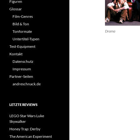
Figuren
Glossar
Film-Genres
Bild & Ton
Drama
Tonformate
Untertitel-Typen
Test-Equipment
Kontakt
Datenschutz
Impressum
Partner-Seiten
andreschnack.de
LETZTE REVIEWS
LEGO Star Wars Luke
Skywalker
Honey Trap: Derby
The American Experiment