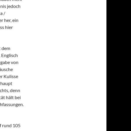
nis jedoch
a /
r her, ein
ss hier
t dem
 Englisch
rgabe von
räusche
r Kulisse
rhaupt
ichts, denn
ät hält bei
chfassungen.
f rund 105