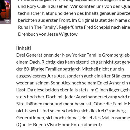
und Rory Culkin zu sehen. Wir konnten uns von den Qua
technischer Natur und denen des Inhalts genauer überz
berichten aus erster Front. Im Original lautet der Name d
Runs In The Family“. Regie führte Fred Schepisi nach ein
Drehbuch von Jesse Wigutow.
[Inhalt]
Drei Generationen der New Yorker Familie Gromberg leb
einem Dach. Richtig, das kann eigentlich gar nicht gut ge
der 80-jährige Familienpatriarch Mitchell nicht nur ein
ausgewiesenes Jura-Ass, sondern auch ein alter Stänkerer 
weder an seinem Sohn Alex noch seinem Enkel Asher ein 
lässt. Da diese beiden ebenfalls stets im Clinch liegen, ge
stets hoch her. Doch mit jeder Auseinandersetzung wird 
Streithähnen mehr und mehr bewusst: Ohne die Familie i
nichts wert. Und so entscheiden sich die drei Gromberg-
Generationen, sich noch einmal, ein letztes Mal, zusam
(Quelle: Buena Vista Home Entertainment)