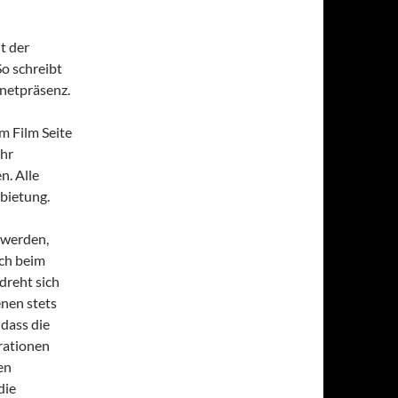
t der
o schreibt
rnetpräsenz.
m Film Seite
ehr
n. Alle
rbietung.
 werden,
ich beim
dreht sich
enen stets
dass die
rationen
en
die