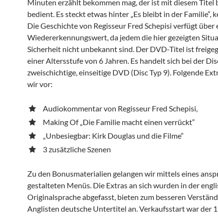
Minuten erzählt bekommen mag, der ist mit diesem Titel 
bedient. Es steckt etwas hinter „Es bleibt in der Familie“, 
Die Geschichte von Regisseur Fred Schepisi verfügt über
Wiedererkennungswert, da jedem die hier gezeigten Situ
Sicherheit nicht unbekannt sind. Der DVD-Titel ist freige
einer Altersstufe von 6 Jahren. Es handelt sich bei der Di
zweischichtige, einseitige DVD (Disc Typ 9). Folgende Ext
wir vor:
Audiokommentar von Regisseur Fred Schepisi,
Making Of „Die Familie macht einen verrückt“
„Unbesiegbar: Kirk Douglas und die Filme“
3 zusätzliche Szenen
Zu den Bonusmaterialien gelangen wir mittels eines ans
gestalteten Menüs. Die Extras an sich wurden in der engl
Originalsprache abgefasst, bieten zum besseren Verständn
Anglisten deutsche Untertitel an. Verkaufsstart war der 1