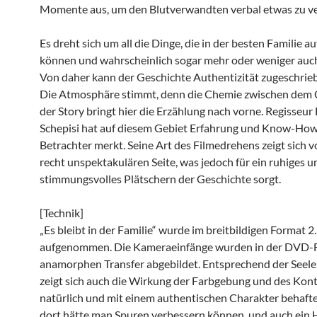
Momente aus, um den Blutverwandten verbal etwas zu v
Es dreht sich um all die Dinge, die in der besten Familie a
können und wahrscheinlich sogar mehr oder weniger auch
Von daher kann der Geschichte Authentizität zugeschrie
Die Atmosphäre stimmt, denn die Chemie zwischen dem 
der Story bringt hier die Erzählung nach vorne. Regisseur
Schepisi hat auf diesem Gebiet Erfahrung und Know-How
Betrachter merkt. Seine Art des Filmedrehens zeigt sich v
recht unspektakulären Seite, was jedoch für ein ruhiges u
stimmungsvolles Plätschern der Geschichte sorgt.
[Technik]
„Es bleibt in der Familie“ wurde im breitbildigen Format 2
aufgenommen. Die Kameraeinfänge wurden in der DVD-
anamorphen Transfer abgebildet. Entsprechend der Seele
zeigt sich auch die Wirkung der Farbgebung und des Kont
natürlich und mit einem authentischen Charakter behafte
dort hätte man Spuren verbessern können, und auch ein