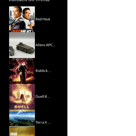
Red Heat
Aliens APC...
Riddick ...
Duell R...
Terra X ...