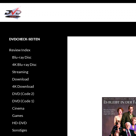
Zum
Inhalt
springen
Suchen
dvdcheck – Wissen, was gut ist!
Reviews rund ums Heimkino &
DVDCHECK-SEITEN
Popkultur
Review Index
Blu-ray Disc
4K Blu-ray Disc
Streaming
Download
4K Download
DVD (Code 2)
DVD (Code 1)
Cinema
Games
HD-DVD
Sonstiges