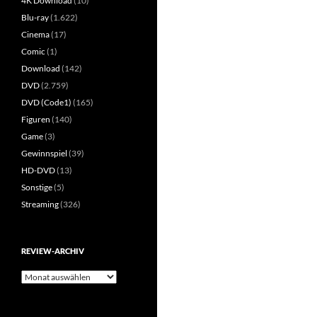
4K Download
(10)
Blu-ray
(1.622)
Cinema
(17)
Comic
(1)
Download
(142)
DVD
(2.759)
DVD (Code1)
(165)
Figuren
(140)
Game
(3)
Gewinnspiel
(39)
HD-DVD
(13)
Sonstige
(5)
Streaming
(326)
REVIEW-ARCHIV
Review-
Archiv