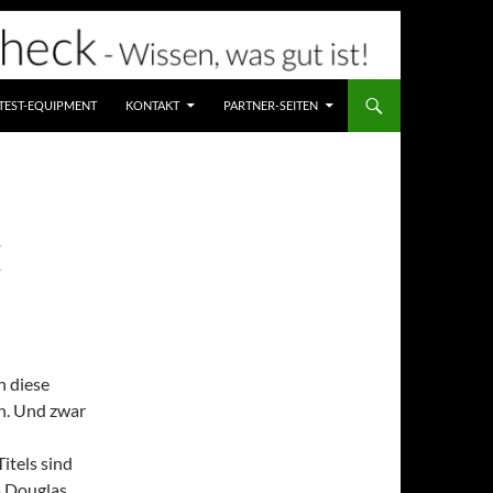
TEST-EQUIPMENT
KONTAKT
PARTNER-SEITEN
E
h diese
en. Und zwar
itels sind
a Douglas