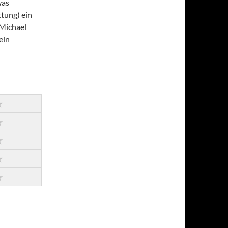
was
ttung) ein
 Michael
ein