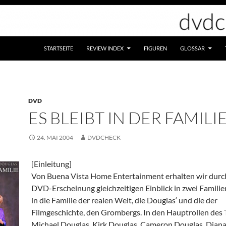
STARTSEITE
REVIEW INDEX
FIGUREN
GLOSSAR
DVD
ES BLEIBT IN DER FAMILI
24. MAI 2004
DVDCHECK
[Einleitung]
Von Buena Vista Home Entertainment erhalten wir durc
DVD-Erscheinung gleichzeitigen Einblick in zwei Famili
in die Familie der realen Welt, die Douglas‘ und die der
Filmgeschichte, den Grombergs. In den Hauptrollen des T
Michael Douglas, Kirk Douglas, Cameron Douglas, Dian