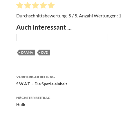
Durchschnittsbewertung:
5
/ 5. Anzahl Wertungen:
1
Auch interessant ...
DRAMA
DVD
Beitragsnavigation
VORHERIGER BEITRAG
S.W.A.T. – Die Spezialeinheit
NÄCHSTER BEITRAG
Hulk