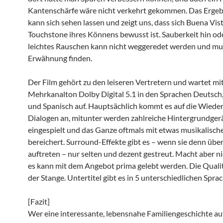
Kantenschärfe wäre nicht verkehrt gekommen. Das Ergeb
kann sich sehen lassen und zeigt uns, dass sich Buena Vist
Touchstone ihres Könnens bewusst ist. Sauberkeit hin ode
leichtes Rauschen kann nicht weggeredet werden und mu
Erwähnung finden.
Der Film gehört zu den leiseren Vertretern und wartet mi
Mehrkanalton Dolby Digital 5.1 in den Sprachen Deutsch,
und Spanisch auf. Hauptsächlich kommt es auf die Wiede
Dialogen an, mitunter werden zahlreiche Hintergrundge
eingespielt und das Ganze oftmals mit etwas musikalische
bereichert. Surround-Effekte gibt es – wenn sie denn übe
auftreten – nur selten und dezent gestreut. Macht aber n
es kann mit dem Angebot prima gelebt werden. Die Qualit
der Stange. Untertitel gibt es in 5 unterschiedlichen Spra
[Fazit]
Wer eine interessante, lebensnahe Familiengeschichte au