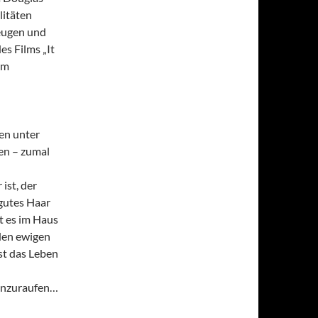
litäten
eugen und
es Films „It
em
en unter
hen – zumal
ist, der
gutes Haar
ht es im Haus
den ewigen
st das Leben
menzuraufen…