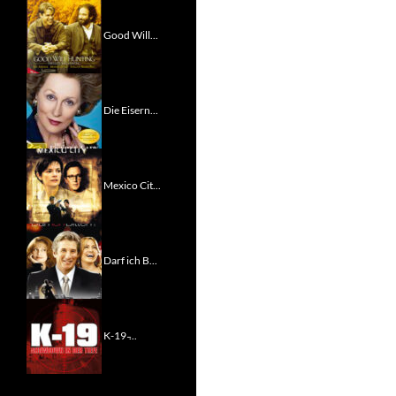
Good Will...
Die Eisern...
Mexico Cit...
Darf ich B...
K-19 ̵...