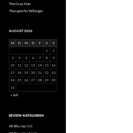
The Gray Man
Therapie für Wikinger
AUGUST 2026
M
D
M
D
F
S
S
1
2
3
4
5
6
7
8
9
10
11
12
13
14
15
16
17
18
19
20
21
22
23
24
25
26
27
28
29
30
31
« Juli
REVIEW-KATEGORIEN
4K Blu-ray
(68)