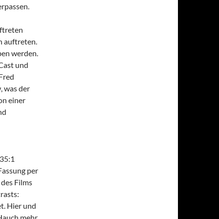
erpassen.
uftreten
 auftreten.
ben werden.
Cast und
 Fred
, was der
on einer
nd
.35:1
Fassung per
 des Films
rasts:
t. Hier und
 Hauch mehr