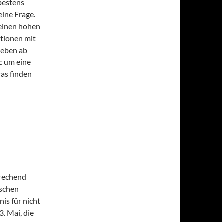
bestens
keine Frage.
 einen hohen
ationen mit
geben ab
sc um eine
ras finden
prechend
ischen
is für nicht
3. Mai, die