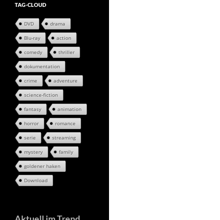
TAG-CLOUD
DVD
drama
Blu-ray
action
comedy
thriller
dokumentation
crime
adventure
science-fiction
fantasy
animation
horror
romance
serie
streaming
mystery
family
goldener haken
Download
Aktuell im Trend