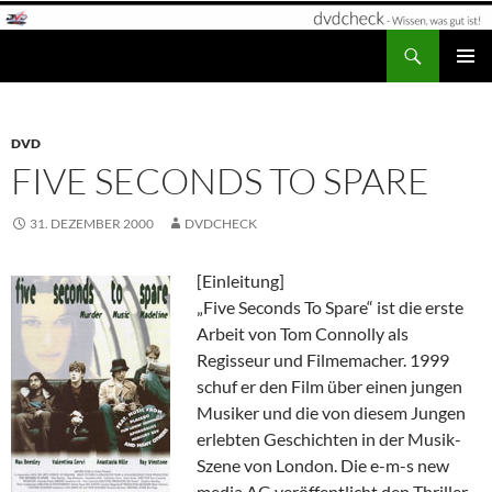
Zum
Inhalt
Suchen
dvdcheck – Wissen, was gut ist!
springen
PRIMÄR
MENÜ
DVD
FIVE SECONDS TO SPARE
31. DEZEMBER 2000
DVDCHECK
[Einleitung]
„Five Seconds To Spare“ ist die erste
Arbeit von Tom Connolly als
Regisseur und Filmemacher. 1999
schuf er den Film über einen jungen
Musiker und die von diesem Jungen
erlebten Geschichten in der Musik-
Szene von London. Die e-m-s new
media AG veröffentlicht den Thriller