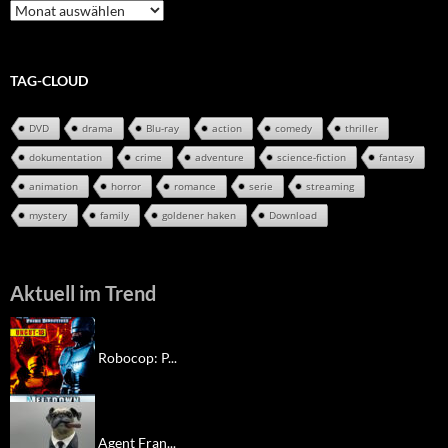
Review-
Archiv
TAG-CLOUD
DVD
drama
Blu-ray
action
comedy
thriller
dokumentation
crime
adventure
science-fiction
fantasy
animation
horror
romance
serie
streaming
mystery
family
goldener haken
Download
Aktuell im Trend
Robocop: P...
Agent Fran...