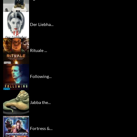
Der Liebha...
Rituale ...
Following...
Jabba the...
Fortress &...