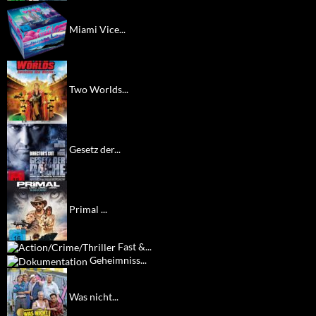
Miami Vice...
Two Worlds...
Gesetz der...
Primal ...
Fast &...
Geheimniss...
Was nicht...