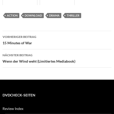
ACTION
DOWNLOAD
DRAMA
THRILLER
Beitragsnavigation
VORHERIGER BEITRAG
15 Minutes of War
NÄCHSTER BEITRAG
Wenn der Wind weht (Limitiertes Mediabook)
DVDCHECK-SEITEN
Review Index