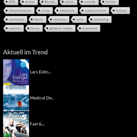
DVD
drama
Blu-ray
action
comedy
thriller
dokumentation
crime
adventure
science-fiction
fantasy
animation
horror
romance
serie
streaming
mystery
family
goldener haken
Download
Aktuell im Trend
Lars Eidin...
Medical De...
Fast &...