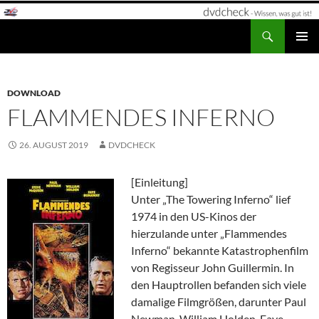
Zum
Inhalt
Suchen
dvdcheck – Wissen, was gut ist!
springen
PRIMÄR
MENÜ
DOWNLOAD
FLAMMENDES INFERNO
26. AUGUST 2019
DVDCHECK
[Einleitung]
Unter „The Towering Inferno“ lief
1974 in den US-Kinos der
hierzulande unter „Flammendes
Inferno“ bekannte Katastrophenfilm
von Regisseur John Guillermin. In
den Hauptrollen befanden sich viele
damalige Filmgrößen, darunter Paul
Newman, William Holden, Faye