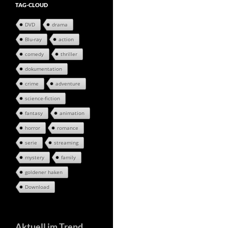
TAG-CLOUD
DVD
drama
Blu-ray
action
comedy
thriller
dokumentation
crime
adventure
science-fiction
fantasy
animation
horror
romance
serie
streaming
mystery
family
goldener haken
Download
Aktuell im Trend