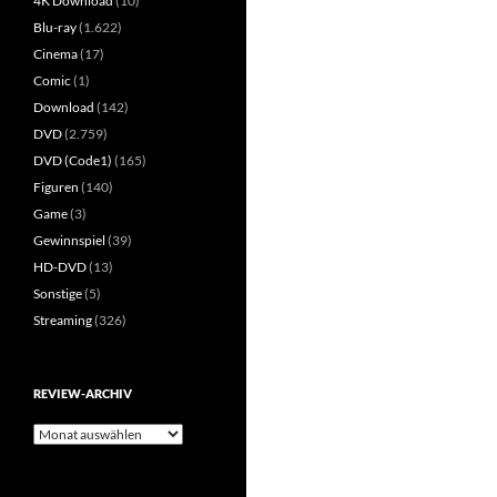
4K Download
(10)
Blu-ray
(1.622)
Cinema
(17)
Comic
(1)
Download
(142)
DVD
(2.759)
DVD (Code1)
(165)
Figuren
(140)
Game
(3)
Gewinnspiel
(39)
HD-DVD
(13)
Sonstige
(5)
Streaming
(326)
REVIEW-ARCHIV
Review-
Archiv