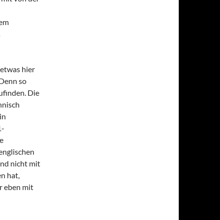
nem
s
etwas hier
 Denn so
zufinden. Die
hnisch
in
1-
ne
 englischen
nd nicht mit
n hat,
r eben mit