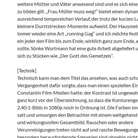
weitere Mütter und Väter anwesend sind und es sich ein
zu bilden gilt. „Frau Müller muss weg!“ bietet einen dyn
ausreichend temporeichen Verlauf, der trotz der kurzen L
kleinere Durststrecken-Momente aufweist. Der Hausmeis
immer wieder eine Art „running Gag“ und ich möchte fest
ein jeder den Film bis zum Ende, wirklich ganz zum Ende,
sollte. Sönke Wortmann hat eine gute Arbeit abgeliefert u
sich zu Stücken wie „Der Gott des Gemetzels“.
[Technik]
Technisch kann man dem Titel das ansehen, was auch scho
Vergangenheit dafür sorgte, dass man einen speziellen E
Constantin Film-Medien hatte: der Kontrast ist ungewoh
ganz kurz vor der Überzeichnung, so dass die Kontureng
2.40:1-Bilds in 1080p noch in Ordnung ist. Die Farben sin
satt und umsorgen den Betrachter mit einem weitgehend 
und wirkungsvollen Gesamtbild. Rauschen oder andere
Verunreinigungen treten nicht auf und rasche Bewegung
besonders herausfordernde Szenerien sind ohnehin nicht