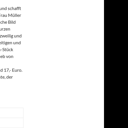
und schafft
Frau Müller
che Bild
kurzen
rzweilig und
eitigen und
n-Stück
ieb von
d 17,- Euro.
te, der