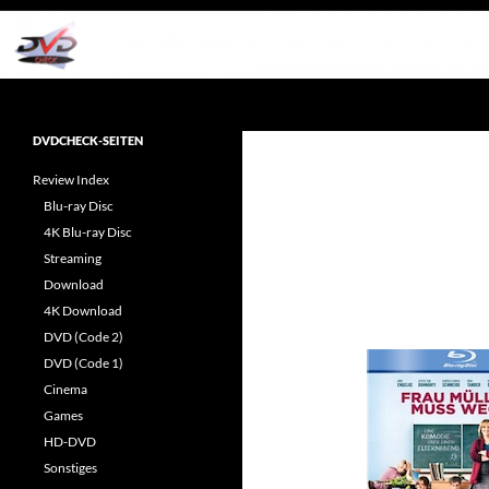
Zum
Inhalt
springen
Suchen
dvdcheck – Wissen, was gut ist!
Reviews rund ums Heimkino &
DVDCHECK-SEITEN
Popkultur
Review Index
Blu-ray Disc
4K Blu-ray Disc
Streaming
Download
4K Download
DVD (Code 2)
DVD (Code 1)
Cinema
Games
HD-DVD
Sonstiges