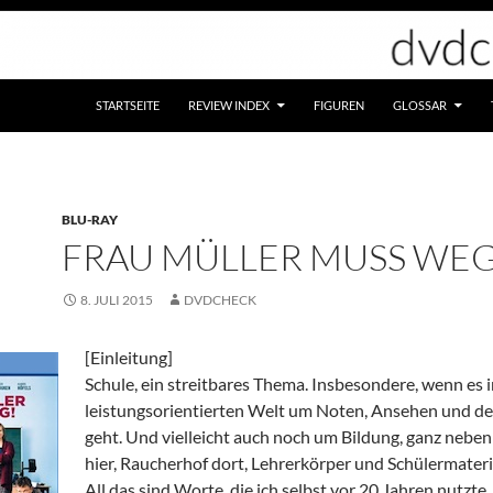
STARTSEITE
REVIEW INDEX
FIGUREN
GLOSSAR
BLU-RAY
FRAU MÜLLER MUSS WEG
8. JULI 2015
DVDCHECK
[Einleitung]
Schule, ein streitbares Thema. Insbesondere, wenn es 
leistungsorientierten Welt um Noten, Ansehen und de
geht. Und vielleicht auch noch um Bildung, ganz neben
hier, Raucherhof dort, Lehrerkörper und Schülermateria
All das sind Worte, die ich selbst vor 20 Jahren nutzte