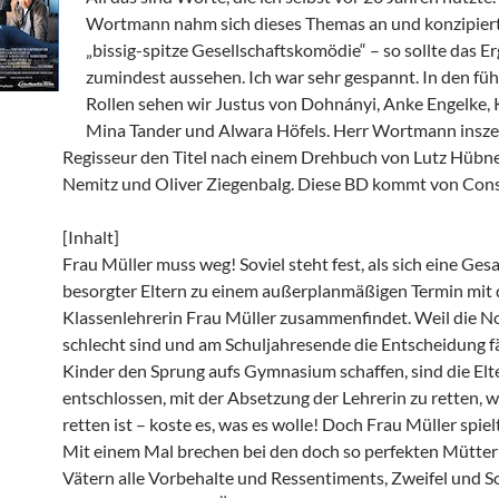
Wortmann nahm sich dieses Themas an und konzipiert
„bissig-spitze Gesellschaftskomödie“ – so sollte das E
zumindest aussehen. Ich war sehr gespannt. In den fü
Rollen sehen wir Justus von Dohnányi, Anke Engelke,
Mina Tander und Alwara Höfels. Herr Wortmann inszen
Regisseur den Titel nach einem Drehbuch von Lutz Hübne
Nemitz und Oliver Ziegenbalg. Diese BD kommt von Cons
[Inhalt]
Frau Müller muss weg! Soviel steht fest, als sich eine Ges
besorgter Eltern zu einem außerplanmäßigen Termin mit 
Klassenlehrerin Frau Müller zusammenfindet. Weil die N
schlecht sind und am Schuljahresende die Entscheidung fäl
Kinder den Sprung aufs Gymnasium schaffen, sind die Elte
entschlossen, mit der Absetzung der Lehrerin zu retten, 
retten ist – koste es, was es wolle! Doch Frau Müller spielt
Mit einem Mal brechen bei den doch so perfekten Mütte
Vätern alle Vorbehalte und Ressentiments, Zweifel und S