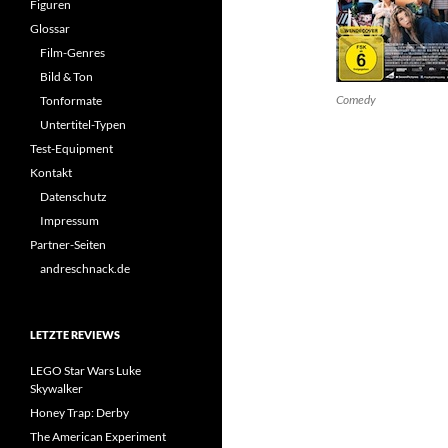
Figuren
Glossar
Film-Genres
Bild & Ton
Comedy
Tonformate
Untertitel-Typen
Test-Equipment
Kontakt
Datenschutz
Impressum
Partner-Seiten
andreschnack.de
LETZTE REVIEWS
LEGO Star Wars Luke
Skywalker
Honey Trap: Derby
The American Experiment