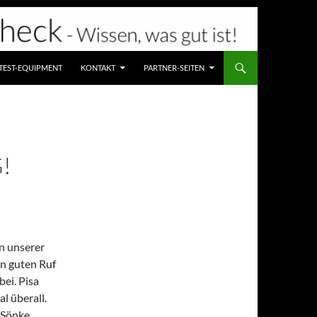
TEST-EQUIPMENT
KONTAKT
PARTNER-SEITEN
!
in unserer
n guten Ruf
bei. Pisa
l überall.
. Sönke