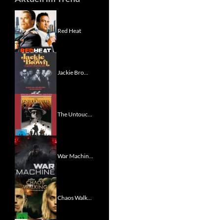
Red Heat
Jackie Bro...
The Untouc...
War Machin...
Chaos Walk...