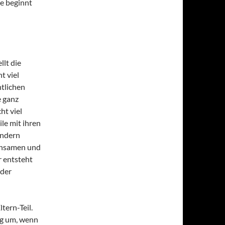
ie beginnt
llt die
t viel
ntlichen
e ganz
ht viel
ile mit ihren
indern
insamen und
r entsteht
oder
tern-Teil.
ng um, wenn