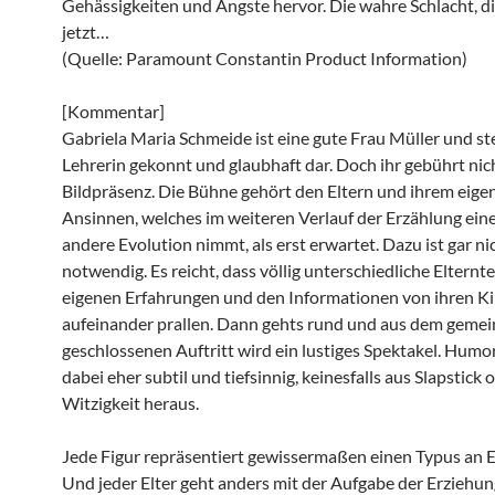
Gehässigkeiten und Ängste hervor. Die wahre Schlacht, d
jetzt…
(Quelle: Paramount Constantin Product Information)
[Kommentar]
Gabriela Maria Schmeide ist eine gute Frau Müller und ste
Lehrerin gekonnt und glaubhaft dar. Doch ihr gebührt nich
Bildpräsenz. Die Bühne gehört den Eltern und ihrem eige
Ansinnen, welches im weiteren Verlauf der Erzählung ein
andere Evolution nimmt, als erst erwartet. Dazu ist gar nic
notwendig. Es reicht, dass völlig unterschiedliche Elternte
eigenen Erfahrungen und den Informationen von ihren K
aufeinander prallen. Dann gehts rund und aus dem geme
geschlossenen Auftritt wird ein lustiges Spektakel. Humo
dabei eher subtil und tiefsinnig, keinesfalls aus Slapstick 
Witzigkeit heraus.
Jede Figur repräsentiert gewissermaßen einen Typus an El
Und jeder Elter geht anders mit der Aufgabe der Erziehu