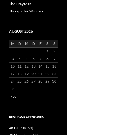
The Gray Man
Therapie für Wikinger
AUGUST 2026
M
D
M
D
F
S
S
1
2
3
4
5
6
7
8
9
10
11
12
13
14
15
16
17
18
19
20
21
22
23
24
25
26
27
28
29
30
31
« Juli
REVIEW-KATEGORIEN
4K Blu-ray
(68)