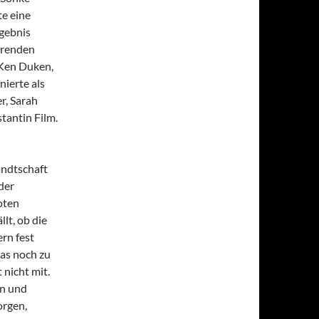
e eine
rgebnis
hrenden
 Ken Duken,
ierte als
r, Sarah
tantin Film.
andtschaft
der
oten
lt, ob die
rn fest
was noch zu
 nicht mit.
rn und
orgen,