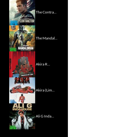
The Contra...
The Mandal...
Akira R...
Akira (Lim...
Ali G Inda...