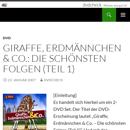
Zum
Inhalt
Suchen
dvdcheck – Wissen, was gut ist!
springen
PRIMÄR
MENÜ
DVD
GIRAFFE, ERDMÄNNCHEN
& CO.: DIE SCHÖNSTEN
FOLGEN (TEIL 1)
23. JANUAR 2007
DVDCHECK
[Einleitung]
Es handelt sich hierbei um ein 2-
DVD Set. Der Titel der DVD-
Erscheinung lautet „Giraffe,
Erdmännchen & Co. – Die schönsten
Folgen (Teil 1)“. Und mit der