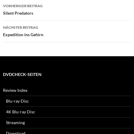
Beitragsnavigation
VORHERIGER BEITRAG
Silent Predators
NÄCHSTER BEITRAG
Expedition ins Gehirn
DVDCHECK-SEITEN
Review Index
Blu-ray Disc
4K Blu-ray Disc
Streaming
Download