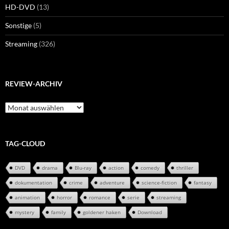
HD-DVD
(13)
Sonstige
(5)
Streaming
(326)
REVIEW-ARCHIV
Review-
Archiv
TAG-CLOUD
DVD
drama
Blu-ray
action
comedy
thriller
dokumentation
crime
adventure
science-fiction
fantasy
animation
horror
romance
serie
streaming
mystery
family
goldener haken
Download