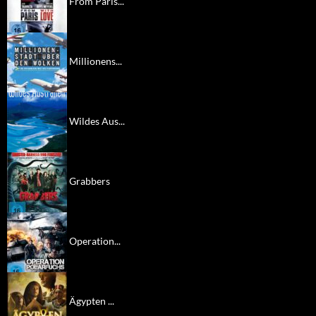
From Paris...
Millionens...
Wildes Aus...
Grabbers
Operation...
Ägypten ...