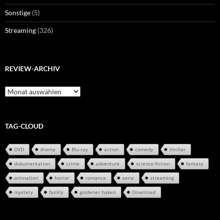
Sonstige
(5)
Streaming
(326)
REVIEW-ARCHIV
Review-
Archiv
TAG-CLOUD
DVD
drama
Blu-ray
action
comedy
thriller
dokumentation
crime
adventure
science-fiction
fantasy
animation
horror
romance
serie
streaming
mystery
family
goldener haken
Download