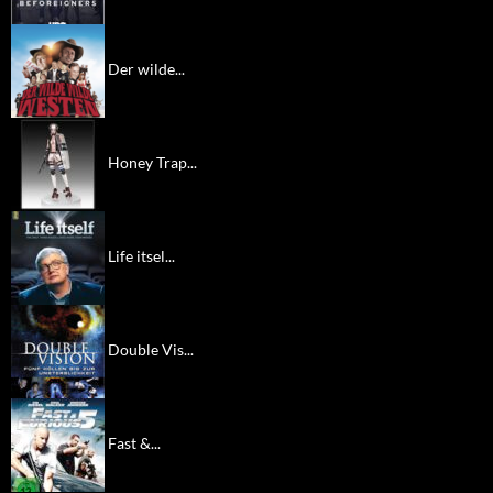
Der wilde...
Honey Trap...
Life itsel...
Double Vis...
Fast &...