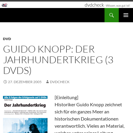
Zum
Inhalt
Suchen
dvdcheck – Wissen, was gut ist!
springen
PRIMÄR
MENÜ
DVD
GUIDO KNOPP: DER
JAHRHUNDERTKRIEG (3
DVDS)
27. DEZEMBER 2005
DVDCHECK
[Einleitung]
Historiker Guido Knopp zeichnet
sich für ein ganzes Meer an
historischen Dokumentationen
verantwortlich. Vieles an Material,
welches unter seiner Leitung