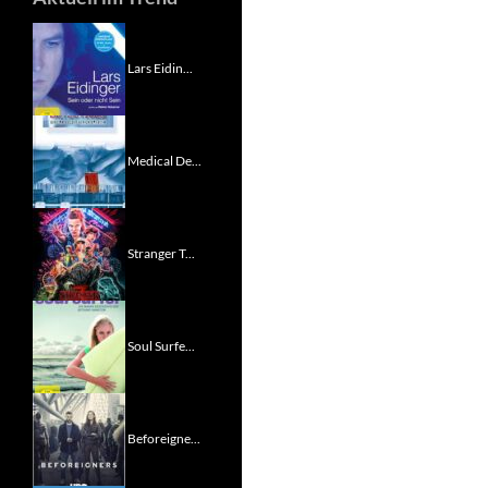
Lars Eidin...
Medical De...
Stranger T...
Soul Surfe...
Beforeigne...