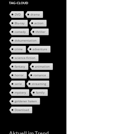
TAG-CLOUD
DVD
drama
Blu-ray
action
comedy
thriller
dokumentation
crime
adventure
science-fiction
fantasy
animation
horror
romance
serie
streaming
mystery
family
goldener haken
Download
Aktuell im Trend