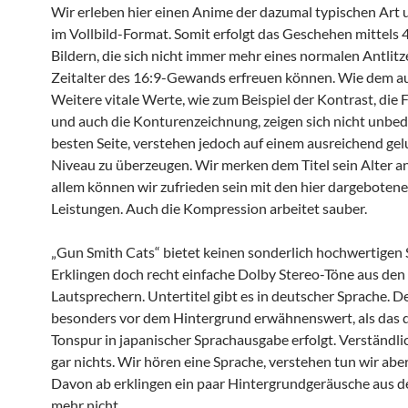
Wir erleben hier einen Anime der dazumal typischen Art
im Vollbild-Format. Somit erfolgt das Geschehen mittels 4
Bildern, die sich nicht immer mehr eines normalen Antlitz
Zeitalter des 16:9-Gewands erfreuen können. Wie dem au
Weitere vitale Werte, wie zum Beispiel der Kontrast, die
und auch die Konturenzeichnung, zeigen sich nicht unbed
besten Seite, verstehen jedoch auf einem ausreichend g
Niveau zu überzeugen. Wir merken dem Titel sein Alter an.
allem können wir zufrieden sein mit den hier dargeboten
Leistungen. Auch die Kompression arbeitet sauber.
„Gun Smith Cats“ bietet keinen sonderlich hochwertigen
Erklingen doch recht einfache Dolby Stereo-Töne aus den
Lautsprechern. Untertitel gibt es in deutscher Sprache. D
besonders vor dem Hintergrund erwähnenswert, als das d
Tonspur in japanischer Sprachausgabe erfolgt. Verständlic
gar nichts. Wir hören eine Sprache, verstehen tun wir aber
Davon ab erklingen ein paar Hintergrundgeräusche aus d
mehr nicht.