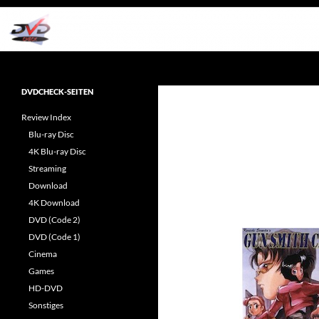
Zum
Inhalt
springen
Suchen
dvdcheck – Wissen, was gut ist!
Reviews rund ums Heimkino &
DVDCHECK-SEITEN
Popkultur
Review Index
Blu-ray Disc
4K Blu-ray Disc
Streaming
Download
4K Download
DVD (Code 2)
DVD (Code 1)
Cinema
Games
HD-DVD
Sonstiges