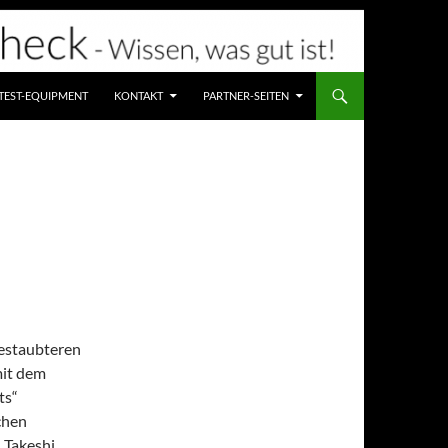
TEST-EQUIPMENT
KONTAKT
PARTNER-SEITEN
gestaubteren
mit dem
ts“
chen
 Takeshi