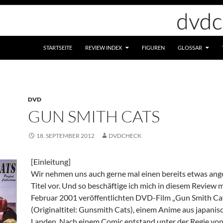
STARTSEITE
REVIEW INDEX
FIGUREN
GLOSSAR
DVD
GUN SMITH CATS
18. SEPTEMBER 2012
DVDCHECK
[Einleitung]
Wir nehmen uns auch gerne mal einen bereits etwas an
Titel vor. Und so beschäftige ich mich in diesem Review 
Februar 2001 veröffentlichten DVD-Film „Gun Smith Ca
(Originaltitel: Gunsmith Cats), einem Anime aus japanis
Landen. Nach einem Comic entstand unter der Regie von