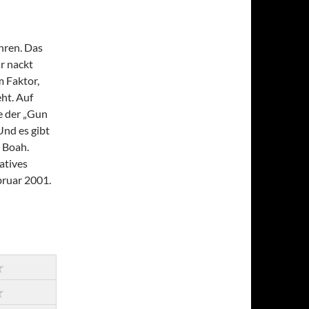
ahren. Das
r nackt
 Faktor,
ht. Auf
le der „Gun
Und es gibt
 Boah.
atives
bruar 2001.