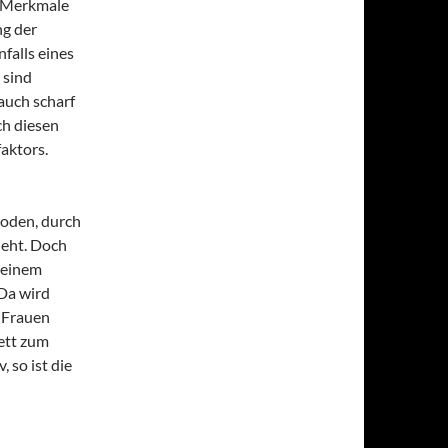
en Merkmale
ng der
falls eines
 sind
 auch scharf
ch diesen
aktors.
soden, durch
ieht. Doch
s einem
 Da wird
s Frauen
Bett zum
 so ist die