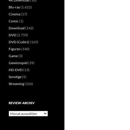
4K Download
(10)
Blu-ray
(1.622)
Cinema
(17)
Comic
(1)
Download
(142)
DVD
(2.759)
DVD (Code1)
(165)
Figuren
(140)
Game
(3)
Gewinnspiel
(39)
HD-DVD
(13)
Sonstige
(5)
Streaming
(326)
REVIEW-ARCHIV
Review-
Archiv