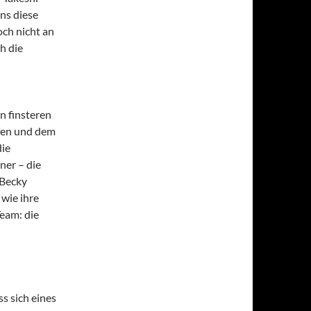
uns diese
och nicht an
h die
n finsteren
fen und dem
die
ner – die
 Becky
 wie ihre
eam: die
s sich eines