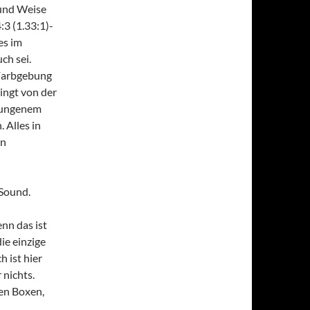
 und Weise
:3 (1.33:1)-
es im
ch sei.
 Farbgebung
ingt von der
elungenem
 Alles in
en
 Sound.
enn das ist
ie einzige
h ist hier
 nichts.
en Boxen,