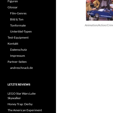
Figuren
Glossar
Film-Genres
Bild & Ton
Animation/Action/Crim
Tonformate
Untertitel-Typen
Test-Equipment
Kontakt
Datenschutz
Impressum
Partner-Seiten
andreschnack.de
LETZTE REVIEWS
LEGO Star Wars Luke
Skywalker
Honey Trap: Derby
The American Experiment