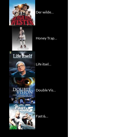
Der wilde...
Honey Trap...
Life itsel...
Double Vis...
Fast &...