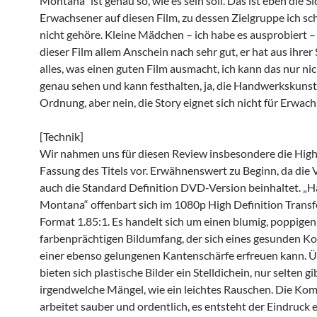
Montana“ ist genau so, wie es sein soll. Das ist eben die Si
Erwachsener auf diesen Film, zu dessen Zielgruppe ich sc
nicht gehöre. Kleine Mädchen – ich habe es ausprobiert – 
dieser Film allem Anschein nach sehr gut, er hat aus ihrer
alles, was einen guten Film ausmacht, ich kann das nur ni
genau sehen und kann festhalten, ja, die Handwerkskunst 
Ordnung, aber nein, die Story eignet sich nicht für Erwac
[Technik]
Wir nahmen uns für diesen Review insbesondere die High
Fassung des Titels vor. Erwähnenswert zu Beginn, da die
auch die Standard Definition DVD-Version beinhaltet. „
Montana“ offenbart sich im 1080p High Definition Transf
Format 1.85:1. Es handelt sich um einen blumig, poppigen
farbenprächtigen Bildumfang, der sich eines gesunden K
einer ebenso gelungenen Kantenschärfe erfreuen kann. 
bieten sich plastische Bilder ein Stelldichein, nur selten gi
irgendwelche Mängel, wie ein leichtes Rauschen. Die Ko
arbeitet sauber und ordentlich, es entsteht der Eindruck 