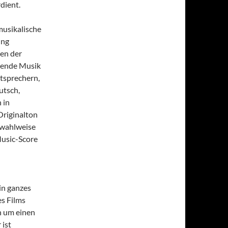
dient.
musikalische
ung
ten der
sende Musik
utsprechern,
utsch,
 in
Originalton
 wahlweise
Music-Score
in ganzes
es Films
h um einen
 ist