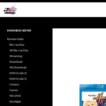
Zum
Inhalt
springen
Suchen
dvdcheck – Wissen, was gut ist!
Reviews rund ums Heimkino &
DVDCHECK-SEITEN
Popkultur
Review Index
Blu-ray Disc
4K Blu-ray Disc
Streaming
Download
4K Download
DVD (Code 2)
DVD (Code 1)
Cinema
Games
HD-DVD
Sonstiges