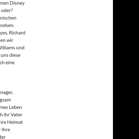
einen Disney
, oder?
anischen
endsen.
yes, Richard
hen wir
Williams und
 uns diese
ch eine
enager,
ngsam
eimes Leben
h ihr Vater
ihre Heimat
 ihre
der