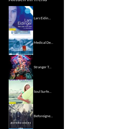
Lars Eidin...
Medical De...
Stranger T...
Soul Surfe...
Beforeigne...