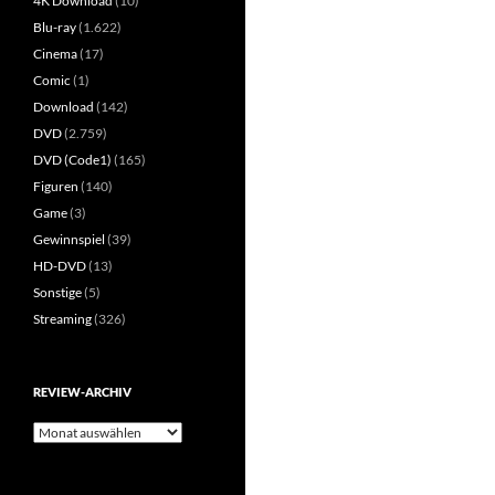
4K Download
(10)
Blu-ray
(1.622)
Cinema
(17)
Comic
(1)
Download
(142)
DVD
(2.759)
DVD (Code1)
(165)
Figuren
(140)
Game
(3)
Gewinnspiel
(39)
HD-DVD
(13)
Sonstige
(5)
Streaming
(326)
REVIEW-ARCHIV
Review-
Archiv