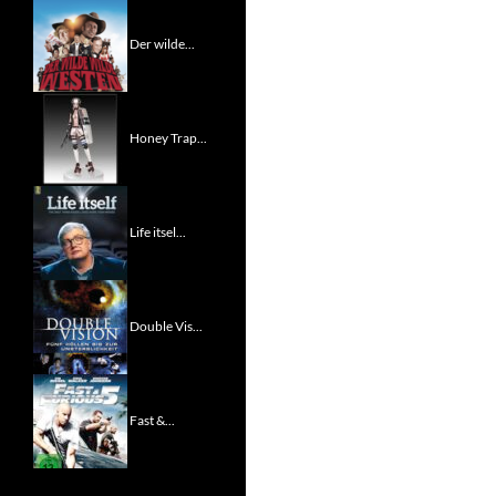
Der wilde...
Honey Trap...
Life itsel...
Double Vis...
Fast &...