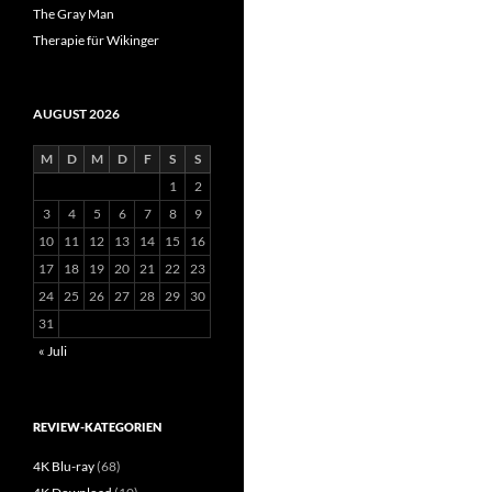
The Gray Man
Therapie für Wikinger
AUGUST 2026
M
D
M
D
F
S
S
1
2
3
4
5
6
7
8
9
10
11
12
13
14
15
16
17
18
19
20
21
22
23
24
25
26
27
28
29
30
31
« Juli
REVIEW-KATEGORIEN
4K Blu-ray
(68)