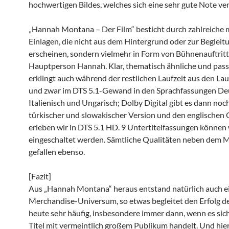
hochwertigen Bildes, welches sich eine sehr gute Note ver
„Hannah Montana – Der Film“ besticht durch zahlreiche 
Einlagen, die nicht aus dem Hintergrund oder zur Begleit
erscheinen, sondern vielmehr in Form von Bühnenauftrit
Hauptperson Hannah. Klar, thematisch ähnliche und pas
erklingt auch während der restlichen Laufzeit aus den La
und zwar im DTS 5.1-Gewand in den Sprachfassungen De
Italienisch und Ungarisch; Dolby Digital gibt es dann noch
türkischer und slowakischer Version und den englischen 
erleben wir in DTS 5.1 HD. 9 Untertitelfassungen können
eingeschaltet werden. Sämtliche Qualitäten neben dem 
gefallen ebenso.
[Fazit]
Aus „Hannah Montana“ heraus entstand natürlich auch e
Merchandise-Universum, so etwas begleitet den Erfolg d
heute sehr häufig, insbesondere immer dann, wenn es sic
Titel mit vermeintlich großem Publikum handelt. Und hier