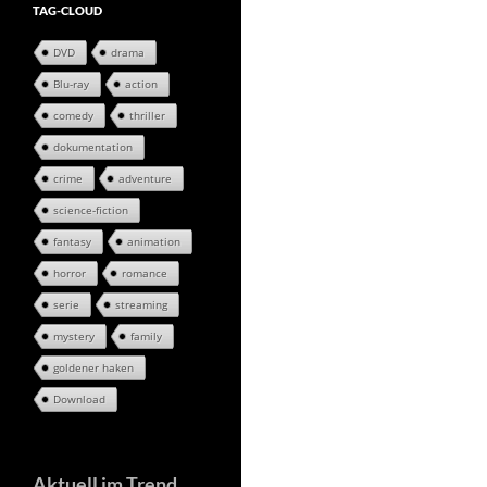
TAG-CLOUD
DVD
drama
Blu-ray
action
comedy
thriller
dokumentation
crime
adventure
science-fiction
fantasy
animation
horror
romance
serie
streaming
mystery
family
goldener haken
Download
Aktuell im Trend