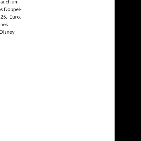
ja auch um
ses Doppel-
25,- Euro.
ines
 Disney