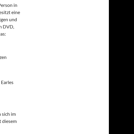
Person in
sitzt eine
tigen und
en DVD,
as:
zen
 Earles
 sich im
t diesem