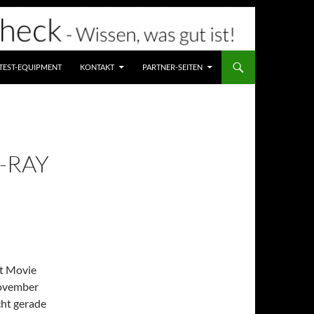
TEST-EQUIPMENT
KONTAKT
PARTNER-SEITEN
-RAY
et Movie
November
cht gerade