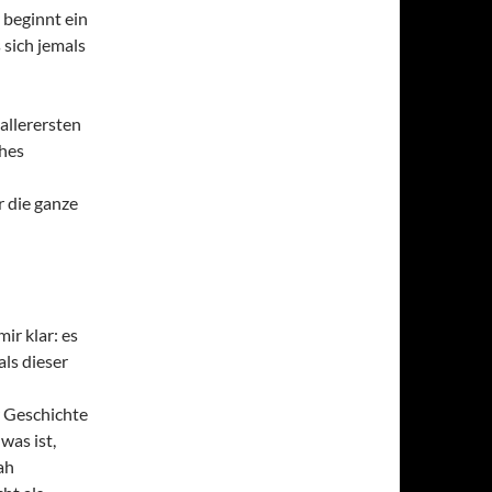
 beginnt ein
 sich jemals
allerersten
ches
r die ganze
ir klar: es
als dieser
r Geschichte
was ist,
ah