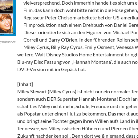
vielversprechend. Doch immerhin handelt es sich um 
Film, das kann doch wohl bitte nicht in die Hose gehen
Regisseur Peter Chelsom arbeitete bei der US-amerik
Filmproduktion nach einem Drehbuch von Daniel Ber
Dieser orientierte sich an den Figuren von Michael Por
Correll und Barry O’Brien. In den führenden Rollen se
y/Romance
Miley Cyrus, Billy Ray Cyrus, Emily Osment, Venessa 
weitere. Walt Disney Studios Home Entertainment bringt
Blu-ray Disc Fassung von „Hannah Montana“, die auch no
DVD-Version mit im Gepäck hat.
[Inhalt]
Miley Stewart (Miley Cyrus) ist nicht nur ein normaler Te
sondern auch DER Superstar Hannah Montana! Doch la
schafft es Miley nicht mehr, Schule, Freunde und ihr geh
als Popstar unter einen Hut zu bekommen. Das merkt auc
und bringt seine Tochter gegen ihren Willen aufs Land in 
Tennessee, wo Miley zwischen Hühnern und Pferden über
Zukunft nachdenken soll. Denn dort weiß niemand, dass 