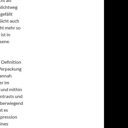
cht als
hlichtweg
gefällt
 Sicht auch
cht mehr so
ist in
hsene.
 Definition
 Verpackung
Hannah
er im
 und mithin
ontrasts und
Überwiegend
bt es
mpression
eines