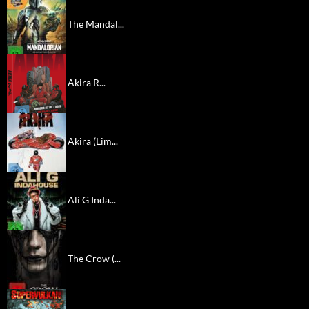
The Mandal...
Akira R...
Akira (Lim...
Ali G Inda...
The Crow (...