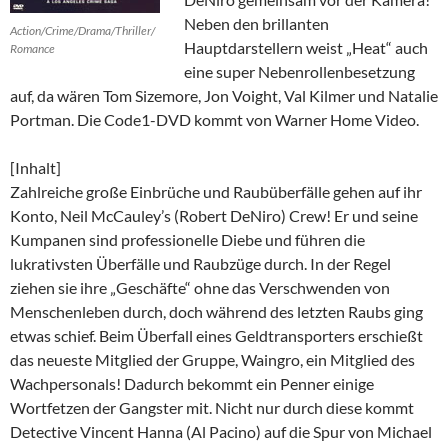
Neben den brillanten
Action/Crime/Drama/Thriller/
Hauptdarstellern weist „Heat“ auch
Romance
eine super Nebenrollenbesetzung
auf, da wären Tom Sizemore, Jon Voight, Val Kilmer und Natalie
Portman. Die Code1-DVD kommt von Warner Home Video.
[Inhalt]
Zahlreiche große Einbrüche und Raubüberfälle gehen auf ihr
Konto, Neil McCauley’s (Robert DeNiro) Crew! Er und seine
Kumpanen sind professionelle Diebe und führen die
lukrativsten Überfälle und Raubzüge durch. In der Regel
ziehen sie ihre „Geschäfte“ ohne das Verschwenden von
Menschenleben durch, doch während des letzten Raubs ging
etwas schief. Beim Überfall eines Geldtransporters erschießt
das neueste Mitglied der Gruppe, Waingro, ein Mitglied des
Wachpersonals! Dadurch bekommt ein Penner einige
Wortfetzen der Gangster mit. Nicht nur durch diese kommt
Detective Vincent Hanna (Al Pacino) auf die Spur von Michael