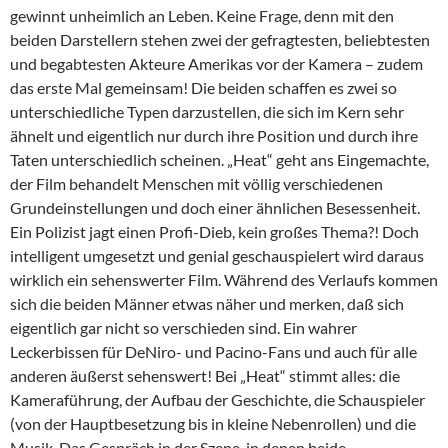
gewinnt unheimlich an Leben. Keine Frage, denn mit den
beiden Darstellern stehen zwei der gefragtesten, beliebtesten
und begabtesten Akteure Amerikas vor der Kamera – zudem
das erste Mal gemeinsam! Die beiden schaffen es zwei so
unterschiedliche Typen darzustellen, die sich im Kern sehr
ähnelt und eigentlich nur durch ihre Position und durch ihre
Taten unterschiedlich scheinen. „Heat“ geht ans Eingemachte,
der Film behandelt Menschen mit völlig verschiedenen
Grundeinstellungen und doch einer ähnlichen Besessenheit.
Ein Polizist jagt einen Profi-Dieb, kein großes Thema?! Doch
intelligent umgesetzt und genial geschauspielert wird daraus
wirklich ein sehenswerter Film. Während des Verlaufs kommen
sich die beiden Männer etwas näher und merken, daß sich
eigentlich gar nicht so verschieden sind. Ein wahrer
Leckerbissen für DeNiro- und Pacino-Fans und auch für alle
anderen äußerst sehenswert! Bei „Heat“ stimmt alles: die
Kameraführung, der Aufbau der Geschichte, die Schauspieler
(von der Hauptbesetzung bis in kleine Nebenrollen) und die
Musik. Das Gespräch in der Szene, in denen beide