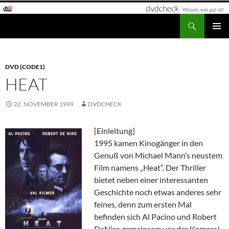
Zum
Inhalt
Suchen
dvdcheck – Wissen, was gut ist!
springen
PRIMÄR
MENÜ
DVD (CODE1)
HEAT
22. NOVEMBER 1999
DVDCHECK
[Einleitung]
1995 kamen Kinogänger in den
Genuß von Michael Mann’s neustem
Film namens „Heat“. Der Thriller
bietet neben einer interessanten
Geschichte noch etwas anderes sehr
feines, denn zum ersten Mal
befinden sich Al Pacino und Robert
DeNiro gemeinsam vor der Kamera!