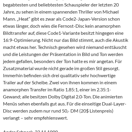
begabtesten und beliebtesten Schauspieler der letzten 20
Jahre, zu sehen in einem spannenden Thriller von Michael
Mann. „Heat“ gibt es zwar als Code2-Japan-Version schon
etwas länger, doch wies die Fernost-Disc kein anamorphen
Bildtransfer auf, diese Code1-Variante besitzt hingegen eine
16:9-Optimierung. Nicht nur das Bild stimmt, auch die Akustik
macht etwas her. Technisch gesehen wird niemand enttäuscht
und die Leistungen der Präsentation in Bild und Ton werden
jedem gefallen, besonders der Ton hatte es mir angetan. Für
Zusatzmaterial wurde nicht gerade im großen Stil gesorgt.
Immerhin befinden sich drei qualitativ sehr hochwertige
Trailer auf der Scheibe. Zwei von ihnen kommen in einem
anamorphen Transfer im Ratio 1.85:1, einer im 2.35:1-
Gewand; alle besitzen Dolby Digital 2.0-Ton. Die animierten
Menüs sehen ebenfalls gut aus. Für die einseitige Dual-Layer-
Disc werden zudem nur rund 50,- DM (20$ Listenpreis)
verlangt – sehr empfehlenswert.
Andre Schnack, 22.11.1999