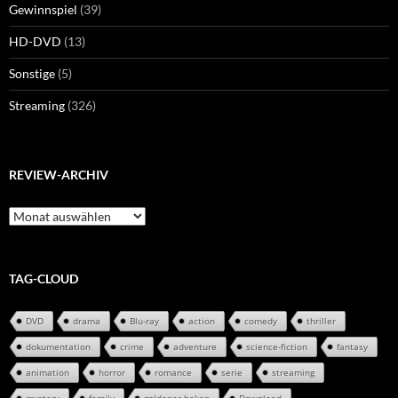
Gewinnspiel
(39)
HD-DVD
(13)
Sonstige
(5)
Streaming
(326)
REVIEW-ARCHIV
Review-
Archiv
TAG-CLOUD
DVD
drama
Blu-ray
action
comedy
thriller
dokumentation
crime
adventure
science-fiction
fantasy
animation
horror
romance
serie
streaming
mystery
family
goldener haken
Download