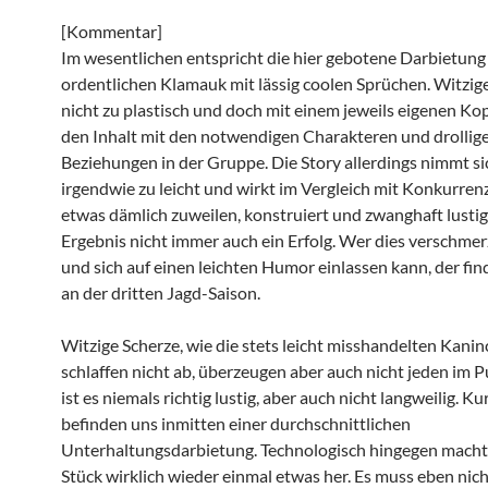
[Kommentar]
Im wesentlichen entspricht die hier gebotene Darbietun
ordentlichen Klamauk mit lässig coolen Sprüchen. Witzige
nicht zu plastisch und doch mit einem jeweils eigenen Ko
den Inhalt mit den notwendigen Charakteren und drollig
Beziehungen in der Gruppe. Die Story allerdings nimmt si
irgendwie zu leicht und wirkt im Vergleich mit Konkurre
etwas dämlich zuweilen, konstruiert und zwanghaft lustig
Ergebnis nicht immer auch ein Erfolg. Wer dies verschme
und sich auf einen leichten Humor einlassen kann, der fin
an der dritten Jagd-Saison.
Witzige Scherze, wie die stets leicht misshandelten Kani
schlaffen nicht ab, überzeugen aber auch nicht jeden im 
ist es niemals richtig lustig, aber auch nicht langweilig. K
befinden uns inmitten einer durchschnittlichen
Unterhaltungsdarbietung. Technologisch hingegen macht
Stück wirklich wieder einmal etwas her. Es muss eben nic