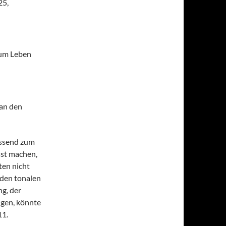
25,
zum Leben
an den
passend zum
sst machen,
ten nicht
 den tonalen
g, der
ngen, könnte
11.