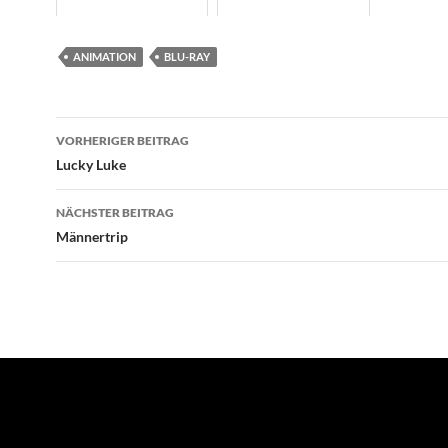
ANIMATION
BLU-RAY
Beitragsnavigation
VORHERIGER BEITRAG
Lucky Luke
NÄCHSTER BEITRAG
Männertrip