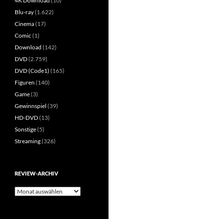
4K Download
(10)
Blu-ray
(1.622)
Cinema
(17)
Comic
(1)
Download
(142)
DVD
(2.759)
DVD (Code1)
(165)
Figuren
(140)
Game
(3)
Gewinnspiel
(39)
HD-DVD
(13)
Sonstige
(5)
Streaming
(326)
REVIEW-ARCHIV
Review-
Archiv