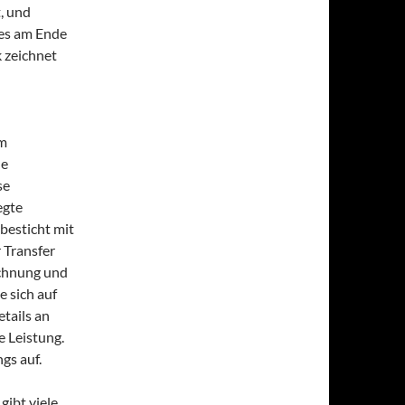
t, und
s es am Ende
k zeichnet
em
ne
se
egte
besticht mit
 Transfer
ichnung und
 sich auf
tails an
 Leistung.
gs auf.
gibt viele