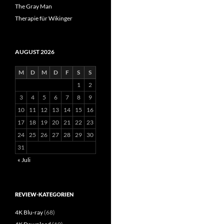
The Gray Man
Therapie für Wikinger
AUGUST 2026
M
D
M
D
F
S
S
1
2
3
4
5
6
7
8
9
10
11
12
13
14
15
16
17
18
19
20
21
22
23
24
25
26
27
28
29
30
31
« Juli
REVIEW-KATEGORIEN
4K Blu-ray
(68)