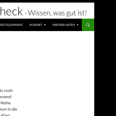
TEST-EQUIPMENT
KONTAKT
PARTNER-SEITEN
hts noch
assend
r Reihe
nun in die
m Kino