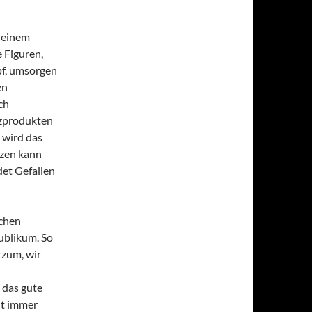
g einem
 Figuren,
pf, umsorgen
en
ch
nzprodukten
 wird das
rzen kann
det Gefallen
nchen
Publikum. So
urzum, wir
 das gute
ht immer