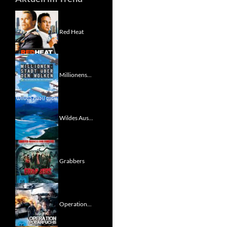
Red Heat
Millionens...
Wildes Aus...
Grabbers
Operation...