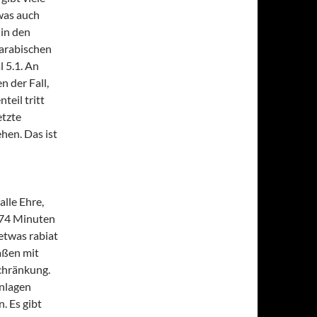
 was auch
 in den
 arabischen
 5.1. An
n der Fall,
teil tritt
etzte
hen. Das ist
lle Ehre,
d 74 Minuten
etwas rabiat
aßen mit
chränkung.
nlagen
. Es gibt