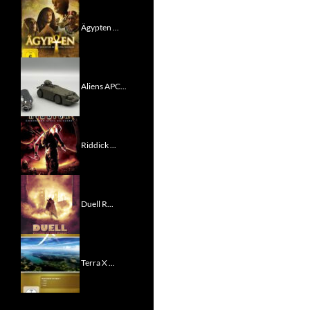
Ägypten ...
Aliens APC...
Riddick ...
Duell R...
Terra X ...