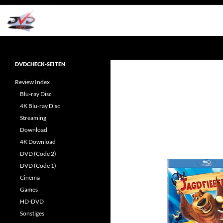
Zum
Inhalt
springen
Suchen
dvdcheck – Wissen, was gut ist!
Reviews rund ums Heimkino &
DVDCHECK-SEITEN
Popkultur
Review Index
Blu-ray Disc
4K Blu-ray Disc
Streaming
Download
4K Download
DVD (Code 2)
DVD (Code 1)
Cinema
Games
HD-DVD
Sonstiges