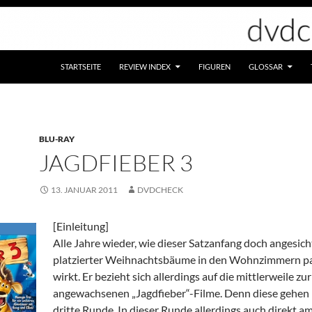
STARTSEITE
REVIEW INDEX
FIGUREN
GLOSSAR
BLU-RAY
JAGDFIEBER 3
13. JANUAR 2011
DVDCHECK
[Einleitung]
Alle Jahre wieder, wie dieser Satzanfang doch angesic
platzierter Weihnachtsbäume in den Wohnzimmern p
wirkt. Er bezieht sich allerdings auf die mittlerweile zu
angewachsenen „Jagdfieber“-Filme. Denn diese gehen 
dritte Runde. In dieser Runde allerdings auch direkt a