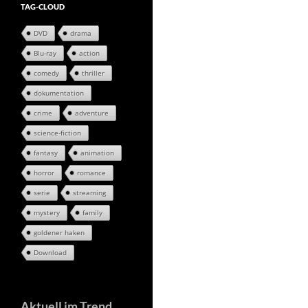
TAG-CLOUD
DVD
drama
Blu-ray
action
comedy
thriller
dokumentation
crime
adventure
science-fiction
fantasy
animation
horror
romance
serie
streaming
mystery
family
goldener haken
Download
Aktuell im Trend