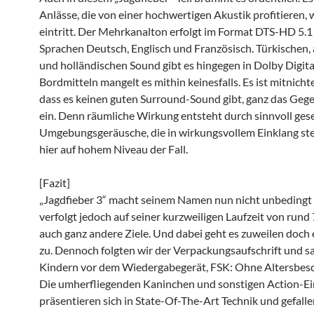
Anlässe, die von einer hochwertigen Akustik profitieren,
eintritt. Der Mehrkanalton erfolgt im Format DTS-HD 5.1
Sprachen Deutsch, Englisch und Französisch. Türkischen,
und holländischen Sound gibt es hingegen in Dolby Digital
Bordmitteln mangelt es mithin keinesfalls. Es ist mitnichte
dass es keinen guten Surround-Sound gibt, ganz das Gegen
ein. Denn räumliche Wirkung entsteht durch sinnvoll ges
Umgebungsgeräusche, die in wirkungsvollem Einklang ste
hier auf hohem Niveau der Fall.
[Fazit]
„Jagdfieber 3“ macht seinem Namen nun nicht unbedingt a
verfolgt jedoch auf seiner kurzweiligen Laufzeit von run
auch ganz andere Ziele. Und dabei geht es zuweilen doch 
zu. Dennoch folgten wir der Verpackungsaufschrift und s
Kindern vor dem Wiedergabegerät, FSK: Ohne Altersbes
Die umherfliegenden Kaninchen und sonstigen Action-Ei
präsentieren sich in State-Of-The-Art Technik und gefallen