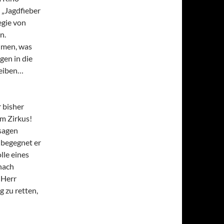
 „Jagdfieber
egie von
n.
imen, was
gen in die
reiben…
r bisher
em Zirkus!
sagen
 begegnet er
lle eines
 nach
 Herr
 zu retten,