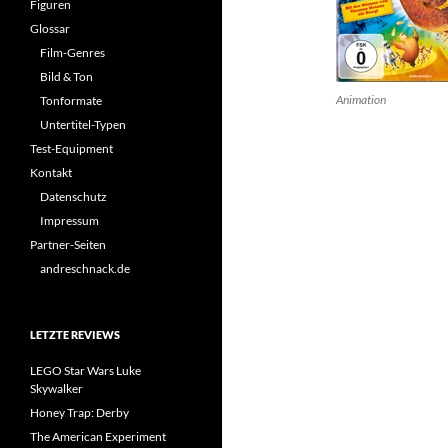
Figuren
Glossar
Film-Genres
Bild & Ton
Animation
Tonformate
Untertitel-Typen
Test-Equipment
Kontakt
Datenschutz
Impressum
Partner-Seiten
andreschnack.de
LETZTE REVIEWS
LEGO Star Wars Luke
Skywalker
Honey Trap: Derby
The American Experiment