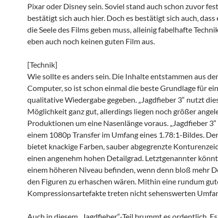
Pixar oder Disney sein. Soviel stand auch schon zuvor fes
bestätigt sich auch hier. Doch es bestätigt sich auch, das
die Seele des Films geben muss, alleinig fabelhafte Techni
eben auch noch keinen guten Film aus.
[Technik]
Wie sollte es anders sein. Die Inhalte entstammen aus d
Computer, so ist schon einmal die beste Grundlage für ei
qualitative Wiedergabe gegeben. „Jagdfieber 3“ nutzt die
Möglichkeit ganz gut, allerdings liegen noch größer angel
Produktionen um eine Nasenlänge voraus. „Jagdfieber 3“ 
einem 1080p Transfer im Umfang eines 1.78:1-Bildes. Der
bietet knackige Farben, sauber abgegrenzte Konturenze
einen angenehm hohen Detailgrad. Letztgenannter könnte
einem höheren Niveau befinden, wenn denn bloß mehr De
den Figuren zu erhaschen wären. Mithin eine rundum gute
Kompressionsartefakte treten nicht sehenswerten Umfan
Auch in diesem „Jagdfieber“-Teil brummt es ordentlich. Es 