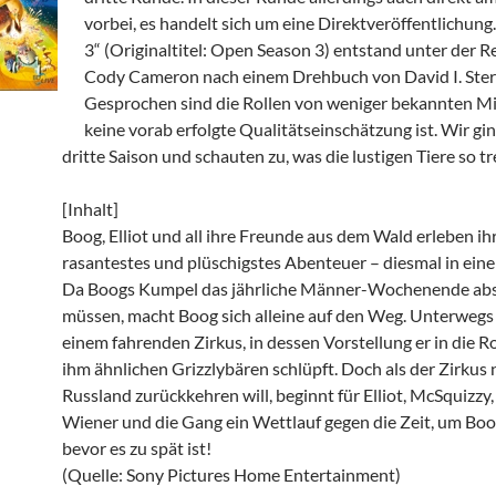
vorbei, es handelt sich um eine Direktveröffentlichung.
3“ (Originaltitel: Open Season 3) entstand unter der R
Cody Cameron nach einem Drehbuch von David I. Ster
Gesprochen sind die Rollen von weniger bekannten M
keine vorab erfolgte Qualitätseinschätzung ist. Wir gin
dritte Saison und schauten zu, was die lustigen Tiere so t
[Inhalt]
Boog, Elliot und all ihre Freunde aus dem Wald erleben ih
rasantestes und plüschigstes Abenteuer – diesmal in ein
Da Boogs Kumpel das jährliche Männer-Wochenende ab
müssen, macht Boog sich alleine auf den Weg. Unterwegs
einem fahrenden Zirkus, in dessen Vorstellung er in die Ro
ihm ähnlichen Grizzlybären schlüpft. Doch als der Zirkus
Russland zurückkehren will, beginnt für Elliot, McSquizzy,
Wiener und die Gang ein Wettlauf gegen die Zeit, um Boog
bevor es zu spät ist!
(Quelle: Sony Pictures Home Entertainment)