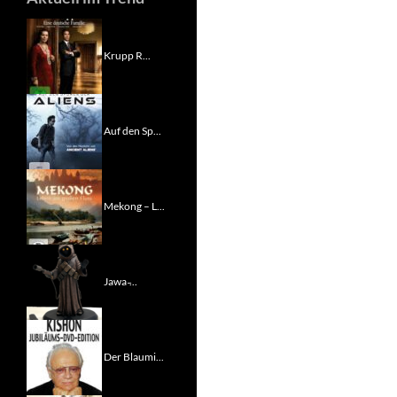
Krupp R...
Auf den Sp...
Mekong – L...
Jawa ̵...
Der Blaumi...