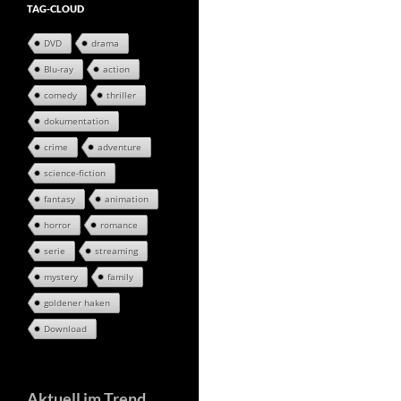
TAG-CLOUD
DVD
drama
Blu-ray
action
comedy
thriller
dokumentation
crime
adventure
science-fiction
fantasy
animation
horror
romance
serie
streaming
mystery
family
goldener haken
Download
Aktuell im Trend