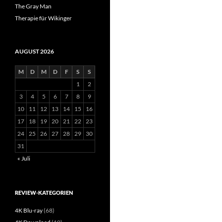
The Gray Man
Therapie für Wikinger
AUGUST 2026
M
D
M
D
F
S
S
1
2
3
4
5
6
7
8
9
10
11
12
13
14
15
16
17
18
19
20
21
22
23
24
25
26
27
28
29
30
31
« Juli
REVIEW-KATEGORIEN
4K Blu-ray
(68)