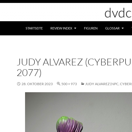
STARTSEITE
REVIEW INDEX
FIGUREN
GLOSSAR
JUDY ALVAREZ (CYBERP
2077)
28. OKTOBER 2023
500 × 973
JUDY ALVAREZ (NPC, CYBER