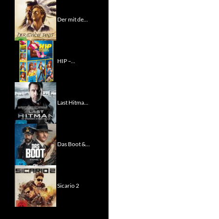
Der mit de...
HIP –...
Last Hitma...
Das Boot &...
Sicario 2