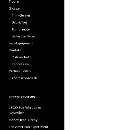
Figuren
Glossar
Film-Genres
Bild & Ton
Tonformate
Untertitel-Typen
Test-Equipment
Kontakt
Datenschutz
Impressum
Partner-Seiten
andreschnack.de
LETZTE REVIEWS
LEGO Star Wars Luke
Skywalker
Honey Trap: Derby
The American Experiment