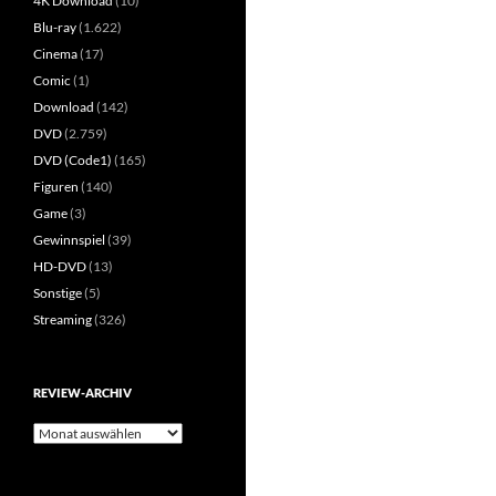
4K Download
(10)
Blu-ray
(1.622)
Cinema
(17)
Comic
(1)
Download
(142)
DVD
(2.759)
DVD (Code1)
(165)
Figuren
(140)
Game
(3)
Gewinnspiel
(39)
HD-DVD
(13)
Sonstige
(5)
Streaming
(326)
REVIEW-ARCHIV
Review-
Archiv