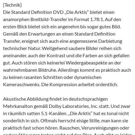
[Technik]
Die Standard Definition DVD „Die Arktis“ bietet einen
anamorphen Breitbild-Transfer im Format 1.78:1. Auf den
ersten Blick bietet sich ein angenehm bis sogar gutes Bild.
Gemäß den Erwartungen an einen Standard Definition
Transfer, ereignet sich auch eine angemessene Darbietung
technischer Natur. Weitgehend saubere Bilder reihen sich
aneinander, auch der Kontrast und die Farben an sich gefallen
gut. Auch stören sich keinerlei Wiedergabeaspekte an der
wahrnehmbaren Bildruhe. Allerdings kommt es praktisch auch
zu keinen rasanten Schnitten oder dynamischen
Kameraschwenks. Die Kompression arbeitet ordentlich.
Akustische Abbildung findet im deutschsprachigen
Mehrkanalton gemäß Dolby Laboratories, Inc. statt. Und zwar
in räumlich satten 5.1-Kanälen. „Die Arktis“ hat es tonal nicht
sonderlich in sich. Oftmals herrscht eisige Stille, man kann sie
praktisch fast schon hören. Rauschen, Verunreinigungen oder
andere Störungen treten nicht auf den Plan. Auch gibt es leider