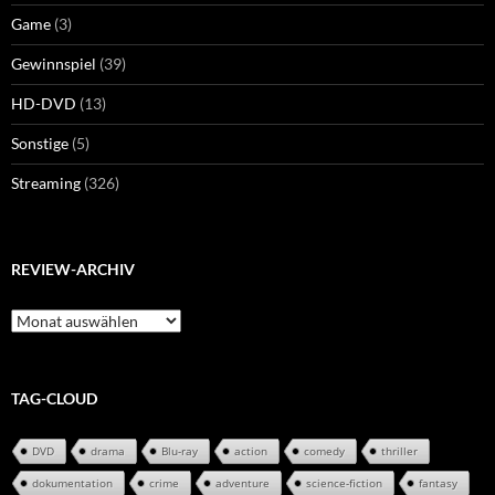
Game
(3)
Gewinnspiel
(39)
HD-DVD
(13)
Sonstige
(5)
Streaming
(326)
REVIEW-ARCHIV
Review-
Archiv
TAG-CLOUD
DVD
drama
Blu-ray
action
comedy
thriller
dokumentation
crime
adventure
science-fiction
fantasy