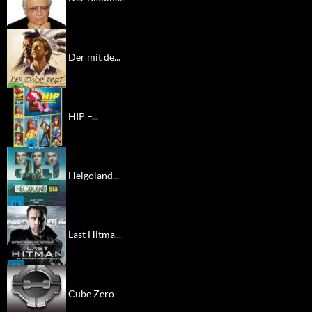
Der mit de...
HIP –...
Helgoland...
Last Hitma...
Cube Zero