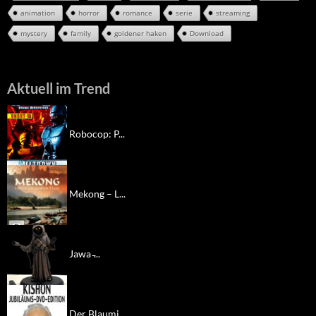
animation
horror
romance
serie
streaming
mystery
family
goldener haken
Download
Aktuell im Trend
Robocop: P...
Mekong – L...
Jawa ̵...
Der Blaumi...