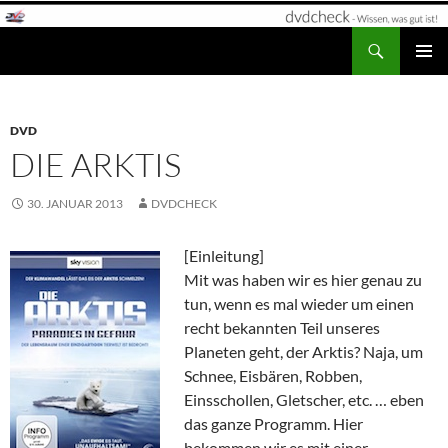
Zum
Inhalt
Suchen
dvdcheck – Wissen, was gut ist!
springen
PRIMÄR
MENÜ
DVD
DIE ARKTIS
30. JANUAR 2013
DVDCHECK
[Einleitung]
Mit was haben wir es hier genau zu
tun, wenn es mal wieder um einen
recht bekannten Teil unseres
Planeten geht, der Arktis? Naja, um
Schnee, Eisbären, Robben,
Einsschollen, Gletscher, etc. … eben
das ganze Programm. Hier
bekommen wir es mit einer