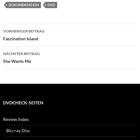
DOKUMENTATION
DVD
Beitragsnavigation
VORHERIGER BEITRAG
Faszination Island
NÄCHSTER BEITRAG
She Wants Me
DVDCHECK-SEITEN
Review Index
Blu-ray Disc