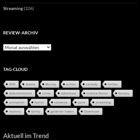
Streaming
(326)
REVIEW-ARCHIV
Review-
Archiv
TAG-CLOUD
DVD
drama
Blu-ray
action
comedy
thriller
dokumentation
crime
adventure
science-fiction
fantasy
animation
horror
romance
serie
streaming
mystery
family
goldener haken
Download
Aktuell im Trend