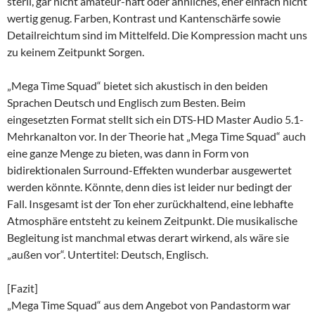
steril, gar nicht amateur-haft oder ähnliches, eher einfach nicht
wertig genug. Farben, Kontrast und Kantenschärfe sowie
Detailreichtum sind im Mittelfeld. Die Kompression macht uns
zu keinem Zeitpunkt Sorgen.
„Mega Time Squad“ bietet sich akustisch in den beiden
Sprachen Deutsch und Englisch zum Besten. Beim
eingesetzten Format stellt sich ein DTS-HD Master Audio 5.1-
Mehrkanalton vor. In der Theorie hat „Mega Time Squad“ auch
eine ganze Menge zu bieten, was dann in Form von
bidirektionalen Surround-Effekten wunderbar ausgewertet
werden könnte. Könnte, denn dies ist leider nur bedingt der
Fall. Insgesamt ist der Ton eher zurückhaltend, eine lebhafte
Atmosphäre entsteht zu keinem Zeitpunkt. Die musikalische
Begleitung ist manchmal etwas derart wirkend, als wäre sie
„außen vor“. Untertitel: Deutsch, Englisch.
[Fazit]
„Mega Time Squad“ aus dem Angebot von Pandastorm war