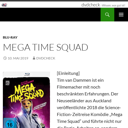
Zum
Inhalt
Suchen
dvdcheck – Wissen, was gut ist!
springen
PRIMÄR
MENÜ
BLU-RAY
MEGA TIME SQUAD
10. MAI 2019
DVDCHECK
[Einleitung]
Tim van Dammen ist ein
Filmemacher mit noch
beschränkten Erfahrungen. Der
Neuseeländer aus Auckland
veröffentlichte 2018 die Science-
Fiction-Zeitreise Komödie „Mega
Time Squad“ und führte nicht nur
die Regie-Arbeiten an, sondern