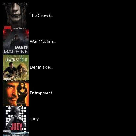
The Crow (...
War Machin...
Der mit de...
Entrapment
Judy