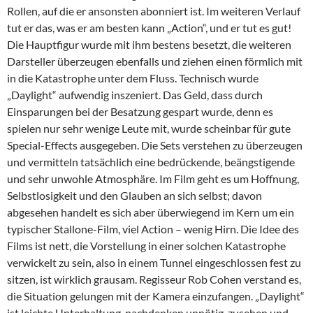
Rollen, auf die er ansonsten abonniert ist. Im weiteren Verlauf
tut er das, was er am besten kann „Action“, und er tut es gut!
Die Hauptfigur wurde mit ihm bestens besetzt, die weiteren
Darsteller überzeugen ebenfalls und ziehen einen förmlich mit
in die Katastrophe unter dem Fluss. Technisch wurde
„Daylight“ aufwendig inszeniert. Das Geld, dass durch
Einsparungen bei der Besatzung gespart wurde, denn es
spielen nur sehr wenige Leute mit, wurde scheinbar für gute
Special-Effects ausgegeben. Die Sets verstehen zu überzeugen
und vermitteln tatsächlich eine bedrückende, beängstigende
und sehr unwohle Atmosphäre. Im Film geht es um Hoffnung,
Selbstlosigkeit und den Glauben an sich selbst; davon
abgesehen handelt es sich aber überwiegend im Kern um ein
typischer Stallone-Film, viel Action – wenig Hirn. Die Idee des
Films ist nett, die Vorstellung in einer solchen Katastrophe
verwickelt zu sein, also in einem Tunnel eingeschlossen fest zu
sitzen, ist wirklich grausam. Regisseur Rob Cohen verstand es,
die Situation gelungen mit der Kamera einzufangen. „Daylight“
ist leichte Unterhaltung, nachdenken unnötig, zusehen und