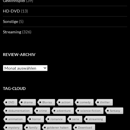
Gewinnspiel
(39)
HD-DVD
(13)
Sonstige
(5)
Streaming
(326)
REVIEW-ARCHIV
Review-
Archiv
TAG-CLOUD
DVD
drama
Blu-ray
action
comedy
thriller
dokumentation
crime
adventure
science-fiction
fantasy
animation
horror
romance
serie
streaming
mystery
family
goldener haken
Download