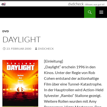
Zum
Inhalt
Suchen
dvdcheck – Wissen, was gut ist!
springen
PRIMÄR
MENÜ
DVD
DAYLIGHT
23. FEBRUAR 2000
DVDCHECK
[Einleitung]
„Daylight“ erschein 1996 in den
Kinos. Unter der Regie von Rob
Cohen entstand der actionhaltige
Film über eine Tunnel-Katastrophe.
In der Hauptrollen wird Action-Held
Sylvester „Rambo“ Stallone gezeigt.
Weitere Rollen wurden mit Amy
Brenneman, Viggo Mortensen, Dan