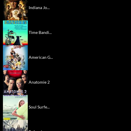
Indiana Jo...
Time Bandi...
American G...
Anatomie 2
Soul Surfe...