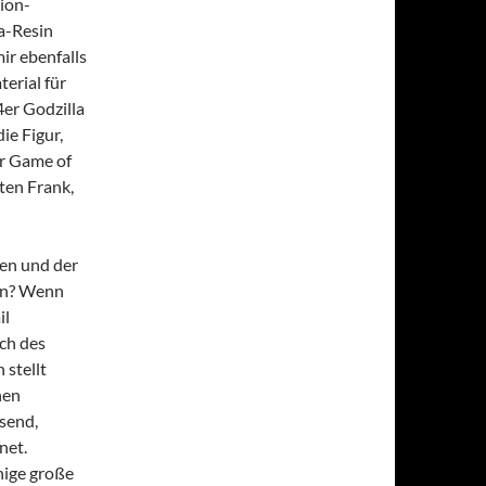
ion-
la-Resin
ir ebenfalls
erial für
er Godzilla
e Figur,
ur Game of
ten Frank,
en und der
en? Wenn
il
uch des
 stellt
hen
send,
net.
inige große