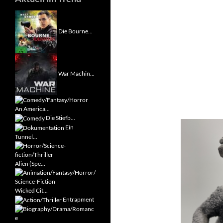
Die Bourne...
War Machin...
An America...
Die Stiefb...
Ein
Tunnel...
Alien (Spe...
Wicked Cit...
Entrapment