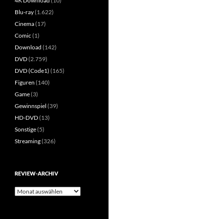
4K Download
(10)
Blu-ray
(1.622)
Cinema
(17)
Comic
(1)
Download
(142)
DVD
(2.759)
DVD (Code1)
(165)
Figuren
(140)
Game
(3)
Gewinnspiel
(39)
HD-DVD
(13)
Sonstige
(5)
Streaming
(326)
REVIEW-ARCHIV
Review-
Archiv