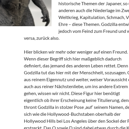
historische Themen der Japaner, so
anderen auch die Niederlage im Zw
Weltkrieg, Kapitulation, Schmach, V
Ehre – diese Themen. Godzilla entwi
jedoch vom Feind zum Freund und w
versa, zurück also.
Hier blicken wir mehr oder weniger auf einen Freund.
Wenn dieser Begriff sich hier maßgeblich dadurch
definiert, das jemand des anderen Leben rettet. Denn
Godzilla tut das hier mit der Menschheit, sozusagen.
aus reinem Eigennutz und weiter, weiser Voraussicht
auch aus reiner Nächstenliebe, um ins andere Extrem
gehen, wissen wir nicht. Diese Figur hier benötigt
eigentlich ob ihrer Erscheinung keine Titulierung, de
thront Godzilla in stolzer Pose ‚auf‘ seinem Namen, d
sich wie die Hollywood-Buchstaben oberhalb der
Hollywood Hills bei Los Angeles über den Sockel der 
erstreckt. Das O sowie D sind dabei etwas durch die K