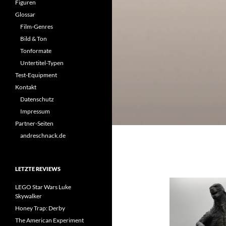
Figuren
Glossar
Film-Genres
Bild & Ton
Tonformate
Untertitel-Typen
Test-Equipment
Kontakt
Datenschutz
Impressum
Partner-Seiten
andreschnack.de
LETZTE REVIEWS
LEGO Star Wars Luke
Skywalker
Honey Trap: Derby
The American Experiment