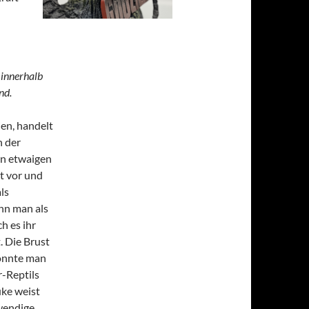
 innerhalb
nd.
ien, handelt
n der
on etwaigen
t vor und
ls
nn man als
h es ihr
. Die Brust
könnte man
-Reptils
uke weist
wendige