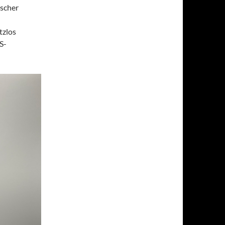
ischer
tzlos
US-