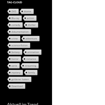
TAG-CLOUD
DVD
drama
Blu-ray
action
comedy
thriller
dokumentation
crime
adventure
science-fiction
fantasy
animation
horror
romance
serie
streaming
mystery
family
goldener haken
Download
Aktuell im Trend