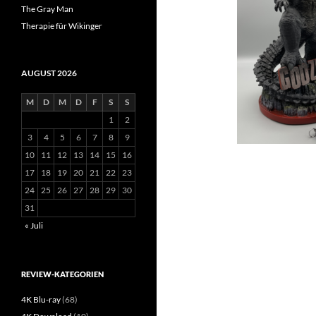
The Gray Man
Therapie für Wikinger
AUGUST 2026
M
D
M
D
F
S
S
1
2
3
4
5
6
7
8
9
10
11
12
13
14
15
16
17
18
19
20
21
22
23
24
25
26
27
28
29
30
31
« Juli
REVIEW-KATEGORIEN
4K Blu-ray
(68)