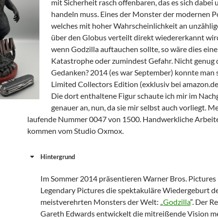
mit Sicherheit rasch offenbaren, das es sich dabei
handeln muss. Eines der Monster der modernen P
welches mit hoher Wahrscheinlichkeit an unzähli
über den Globus verteilt direkt wiedererkannt wird
wenn Godzilla auftauchen sollte, so wäre dies eine
Katastrophe oder zumindest Gefahr. Nicht genug 
Gedanken? 2014 (es war September) konnte man s
Limited Collectors Edition (exklusiv bei amazon.de
Die dort enthaltene Figur schaute ich mir im Nac
genauer an, nun, da sie mir selbst auch vorliegt. M
laufende Nummer 0047 von 1500. Handwerkliche Arbeite
kommen vom Studio Oxmox.
Hintergrund
Im Sommer 2014 präsentieren Warner Bros. Pictures
Legendary Pictures die spektakuläre Wiedergeburt d
meistverehrten Monsters der Welt: „
Godzilla
“. Der R
Gareth Edwards entwickelt die mitreißende Vision m