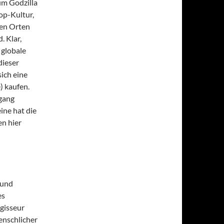
 um Godzilla
op-Kultur,
gen Orten
. Klar,
 globale
dieser
ich eine
) kaufen.
hgang
eine hat die
n hier
 und
es
egisseur
enschlicher