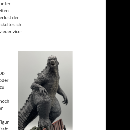
 unter
eiten
erlust der
ckelte sich
ieder vice-
 Ob
 oder
 zu
nnoch
er
Figur
raft