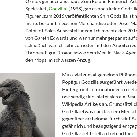
Oxmox genauer anschaut. Zum Roland Emmerich Act
Spektakel „
Godzilla
“ (1998) gab es noch keine Godzil
Figuren, zum 2016 veröffentlichten Shin Godzilla ist m
nichts bekannt in Sachen Merchandise oder Deko-Mat
Point-of-Sales Ausgestaltungen. Ich mochte den 2014
von Gareth Edwards und war nunmehr gespannt auf di
schließlich war ich sehr zufrieden mit den Arbeiten z
Thrones-Figur Drogon sowie dem Men in Black-Agen
den Mops im schwarzen Anzug.
Muss viel zum allgemeinen Phänom
Popfigur Godzilla ausgeführt werd
Hintergrund-Informationen en déta
notwendig sind, bietet sich ein Bes
Wikipedia Artikels an. Grundsätzlich
Godzilla etwas dar, das dem Mensc
gegenüber erst einmal furchteinflös
gefährlich und beängstigend entgeg
Godzilla steht stellvertretend für e