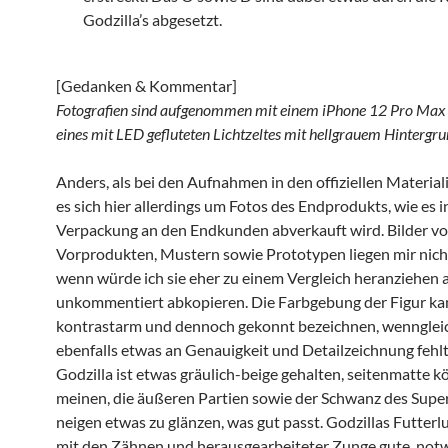
Godzilla’s abgesetzt.
[Gedanken & Kommentar]
Fotografien sind aufgenommen mit einem iPhone 12 Pro Max
eines mit LED gefluteten Lichtzeltes mit hellgrauem Hintergru
Anders, als bei den Aufnahmen in den offiziellen Material
es sich hier allerdings um Fotos des Endprodukts, wie es i
Verpackung an den Endkunden abverkauft wird. Bilder v
Vorprodukten, Mustern sowie Prototypen liegen mir nich
wenn würde ich sie eher zu einem Vergleich heranziehen a
unkommentiert abkopieren. Die Farbgebung der Figur ka
kontrastarm und dennoch gekonnt bezeichnen, wenngleic
ebenfalls etwas an Genauigkeit und Detailzeichnung fehlt
Godzilla ist etwas gräulich-beige gehalten, seitenmatte 
meinen, die äußeren Partien sowie der Schwanz des Super
neigen etwas zu glänzen, was gut passt. Godzillas Futterl
mit den Zähnen und herausgearbeiteter Zunge gute, not