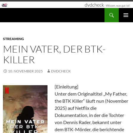
Zum
Inhalt
Suchen
dvdcheck – Wissen, was gut ist!
springen
PRIMÄR
MENÜ
STREAMING
MEIN VATER, DER BTK-
KILLER
10. NOVEMBER 2025
DVDCHECK
[Einleitung]
Unter dem Originaltitel „My Father,
the BTK Killer“ läuft nun (November
2025) auf Netflix die
Dokumentation, in der die Tochter
von Dennis Rader, bekannt unter
dem BTK-Mörder, die berichtende