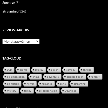
Sonstige
(5)
Streaming
(326)
REVIEW-ARCHIV
Review-
Archiv
TAG-CLOUD
DVD
drama
Blu-ray
action
comedy
thriller
dokumentation
crime
adventure
science-fiction
fantasy
animation
horror
romance
serie
streaming
mystery
family
goldener haken
Download