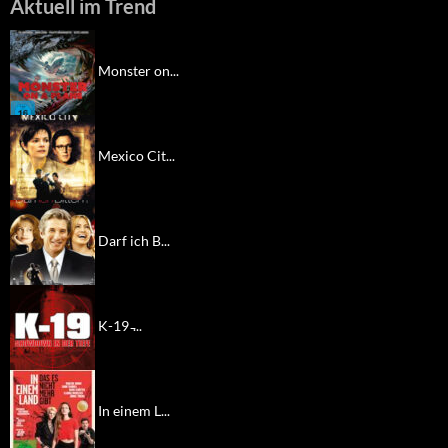
Aktuell im Trend
Monster on...
Mexico Cit...
Darf ich B...
K-19 ̵...
In einem L...