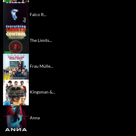
Falco R...
The Limits...
Frau Mülle...
Kingsman &...
Anna