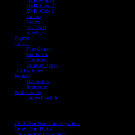
4K Download
DVD (Code 2)
DVD (Code 1)
Cinema
Games
HD-DVD
Sonstiges
Figuren
Glossar
Film-Genres
Bild & Ton
Tonformate
Untertitel-Typen
Test-Equipment
Kontakt
Datenschutz
Impressum
Partner-Seiten
andreschnack.de
Letzte Reviews
LEGO Star Wars Luke Skywalker
Honey Trap: Derby
The American Experiment