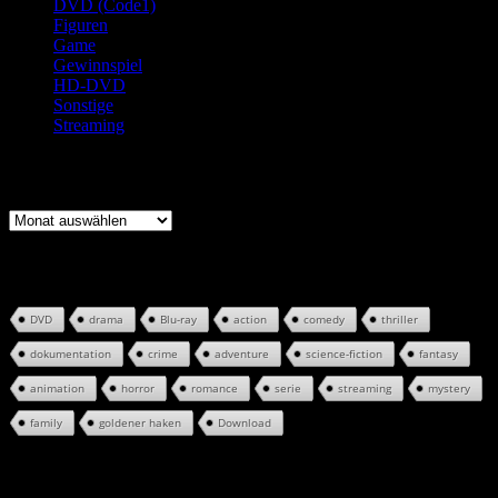
DVD (Code1)
(165)
Figuren
(140)
Game
(3)
Gewinnspiel
(39)
HD-DVD
(13)
Sonstige
(5)
Streaming
(326)
Review-Archiv
Review-
Archiv
Tag-Cloud
DVD
drama
Blu-ray
action
comedy
thriller
dokumentation
crime
adventure
science-fiction
fantasy
animation
horror
romance
serie
streaming
mystery
family
goldener haken
Download
Aktuell im Trend