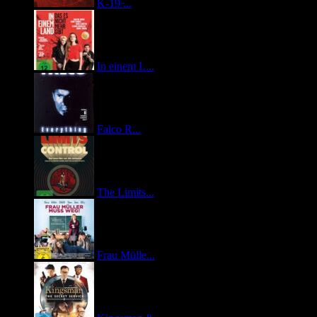
K-19 ̵...
In einem L...
Falco R...
The Limits...
Frau Mülle...