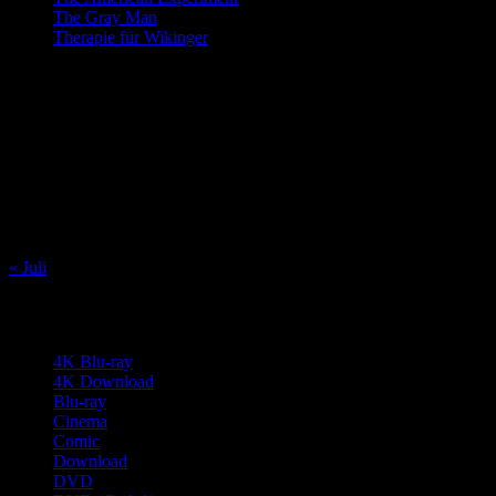
The Gray Man
Therapie für Wikinger
August 2026
M
D
M
D
F
S
S
1
2
3
4
5
6
7
8
9
10
11
12
13
14
15
16
17
18
19
20
21
22
23
24
25
26
27
28
29
30
31
« Juli
Review-Kategorien
4K Blu-ray
(68)
4K Download
(10)
Blu-ray
(1.622)
Cinema
(17)
Comic
(1)
Download
(142)
DVD
(2.759)