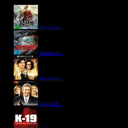
The Last K...
Monster on...
Mexico Cit...
Darf ich B...