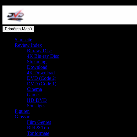
Zum
Inhalt
springen
Suchen
Primäres Menü
dvdcheck – Wissen, was gut ist!
Startseite
Review Index
Blu-ray Disc
4K Blu-ray Disc
Streaming
Download
4K Download
DVD (Code 2)
DVD (Code 1)
Cinema
Games
HD-DVD
Sonstiges
Figuren
Glossar
Film-Genres
Bild & Ton
Tonformate