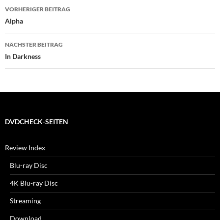
Beitragsnavigation
VORHERIGER BEITRAG
Alpha
NÄCHSTER BEITRAG
In Darkness
DVDCHECK-SEITEN
Review Index
Blu-ray Disc
4K Blu-ray Disc
Streaming
Download