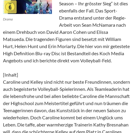
Season – Ihr grösster Sieg“ ist dies
ebenfalls der Fall. Das Sport-
Drama entstand unter der Regie-
Drama
Arbeit von Sean McNamara nach
einem Drehbuch von David Aaron Cohen und Elissa
Matsueda. Die tragenden Figuren sind besetzt mit William
Hurt, Helen Hunt und Erin Moriarty. Die hier von mir getestete
High Definition Blu-ray Disc ist Bestandteil des Koch Media
Angebots und ich berichte direkt vom Volleyball-Feld.
[Inhalt]
Caroline und Kelley sind nicht nur beste Freundinnen, sondern
auch begeisterte Volleyball-Spielerinnen. Als Teamleaderin hat
die lebensfrohe und bei allen beliebte Caroline die Mannschaft
der Highschool zum Meistertitel geführt und nun träumen die
Teenagerinnen davon, das Kunststück in der neuen Saison zu
wiederholen. Doch Caroline kommt bei einem Unglück ums
Leben. Die taffe, aber warmherzige Trainerin Kathy Bresnahan
will, dass die schüchterne Kelley auf dem Platz in Carolines