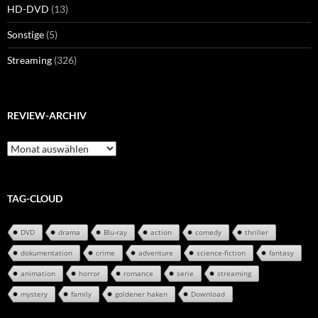
HD-DVD
(13)
Sonstige
(5)
Streaming
(326)
REVIEW-ARCHIV
Review-
Archiv
TAG-CLOUD
DVD
drama
Blu-ray
action
comedy
thriller
dokumentation
crime
adventure
science-fiction
fantasy
animation
horror
romance
serie
streaming
mystery
family
goldener haken
Download