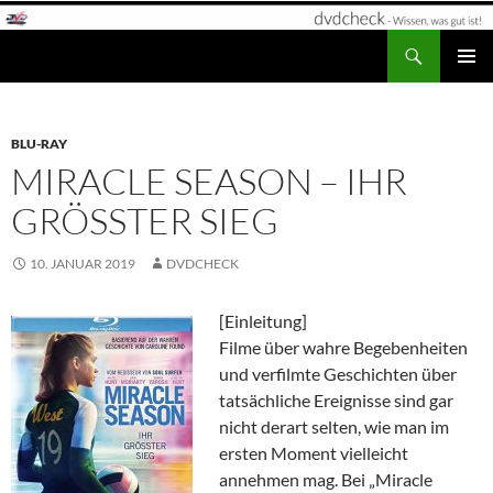
Zum
Inhalt
Suchen
dvdcheck – Wissen, was gut ist!
springen
PRIMÄR
MENÜ
BLU-RAY
MIRACLE SEASON – IHR
GRÖSSTER SIEG
10. JANUAR 2019
DVDCHECK
[Einleitung]
Filme über wahre Begebenheiten
und verfilmte Geschichten über
tatsächliche Ereignisse sind gar
nicht derart selten, wie man im
ersten Moment vielleicht
annehmen mag. Bei „Miracle