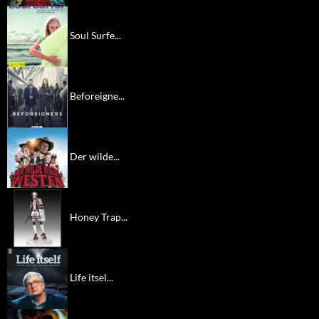
Soul Surfe...
Beforeigne...
Der wilde...
Honey Trap...
Life itsel...