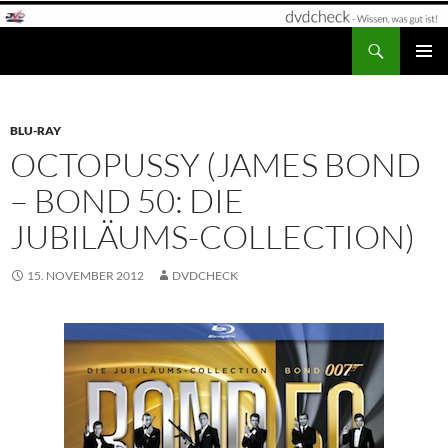
Zum
Inhalt
Suchen
dvdcheck – Wissen, was gut ist!
springen
PRIMÄR
MENÜ
BLU-RAY
OCTOPUSSY (JAMES BOND
– BOND 50: DIE
JUBILÄUMS-COLLECTION)
15. NOVEMBER 2012
DVDCHECK