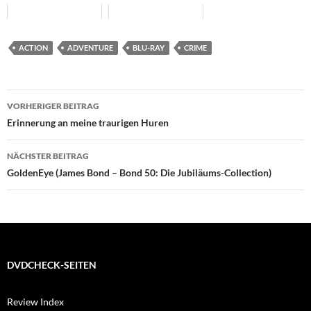
ACTION
ADVENTURE
BLU-RAY
CRIME
Beitragsnavigation
VORHERIGER BEITRAG
Erinnerung an meine traurigen Huren
NÄCHSTER BEITRAG
GoldenEye (James Bond – Bond 50: Die Jubiläums-Collection)
DVDCHECK-SEITEN
Review Index