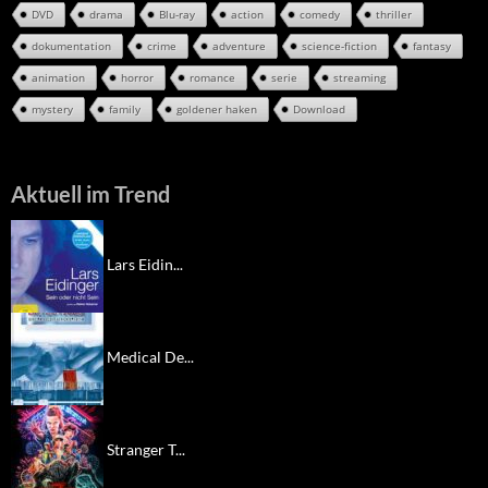
DVD
drama
Blu-ray
action
comedy
thriller
dokumentation
crime
adventure
science-fiction
fantasy
animation
horror
romance
serie
streaming
mystery
family
goldener haken
Download
Aktuell im Trend
Lars Eidin...
Medical De...
Stranger T...