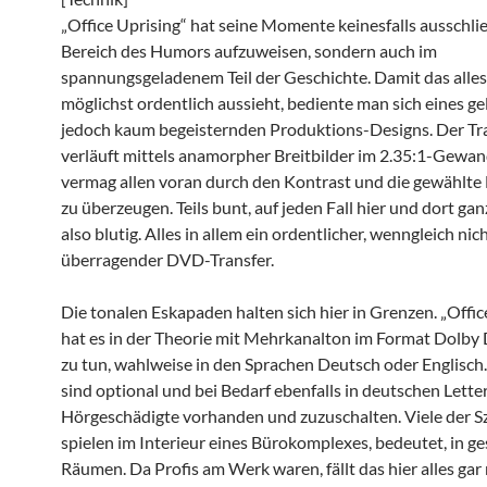
„Office Uprising“ hat seine Momente keinesfalls ausschlie
Bereich des Humors aufzuweisen, sondern auch im
spannungsgeladenem Teil der Geschichte. Damit das alle
möglichst ordentlich aussieht, bediente man sich eines g
jedoch kaum begeisternden Produktions-Designs. Der Tr
verläuft mittels anamorpher Breitbilder im 2.35:1-Gewa
vermag allen voran durch den Kontrast und die gewählt
zu überzeugen. Teils bunt, auf jeden Fall hier und dort gan
also blutig. Alles in allem ein ordentlicher, wenngleich nic
überragender DVD-Transfer.
Die tonalen Eskapaden halten sich hier in Grenzen. „Offic
hat es in der Theorie mit Mehrkanalton im Format Dolby D
zu tun, wahlweise in den Sprachen Deutsch oder Englisch.
sind optional und bei Bedarf ebenfalls in deutschen Lette
Hörgeschädigte vorhanden und zuzuschalten. Viele der 
spielen im Interieur eines Bürokomplexes, bedeutet, in g
Räumen. Da Profis am Werk waren, fällt das hier alles gar 