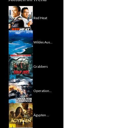
Red Heat
Wildes Aus...
Grabbers
Operation...
Ägypten ...