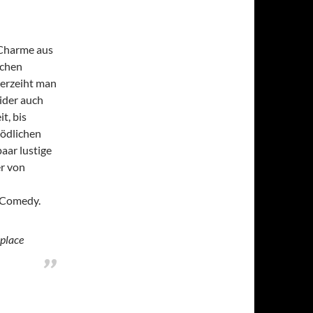
 Charme aus
schen
verzeiht man
eider auch
t, bis
tödlichen
aar lustige
r von
 Comedy.
 place