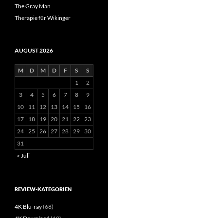
The Gray Man
Therapie für Wikinger
AUGUST 2026
M
D
M
D
F
S
S
1
2
3
4
5
6
7
8
9
10
11
12
13
14
15
16
17
18
19
20
21
22
23
24
25
26
27
28
29
30
31
« Juli
REVIEW-KATEGORIEN
4K Blu-ray
(68)