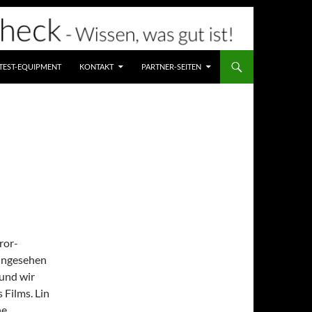
TEST-EQUIPMENT
KONTAKT
PARTNER-SEITEN
ror-
ungesehen
und wir
 Films. Lin
he