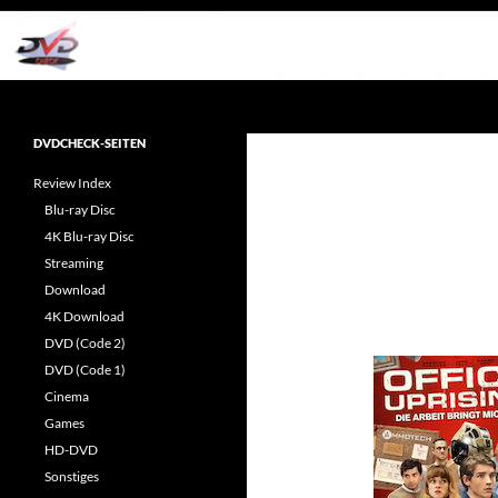
Zum
Inhalt
springen
Suchen
dvdcheck – Wissen, was gut ist!
Reviews rund ums Heimkino &
DVDCHECK-SEITEN
Popkultur
Review Index
Blu-ray Disc
4K Blu-ray Disc
Streaming
Download
4K Download
DVD (Code 2)
DVD (Code 1)
Cinema
Games
HD-DVD
Sonstiges