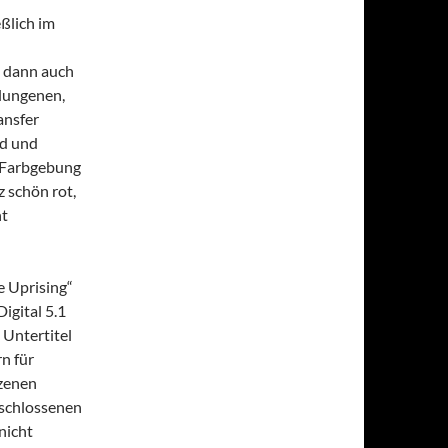
ßlich im
s dann auch
elungenen,
ansfer
nd und
e Farbgebung
z schön rot,
ht
e Uprising“
igital 5.1
 Untertitel
rn für
Szenen
eschlossenen
nicht