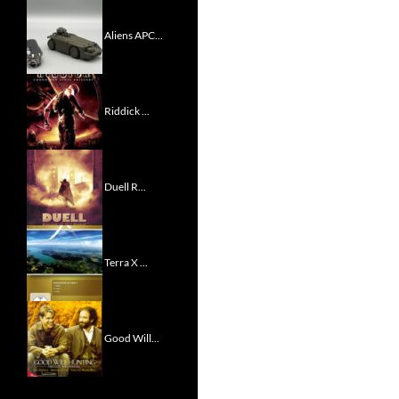
Aliens APC...
Riddick ...
Duell R...
Terra X ...
Good Will...