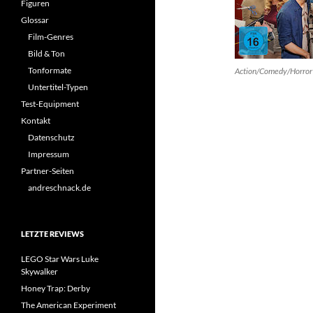
Figuren
Glossar
Film-Genres
Bild & Ton
Tonformate
Action/Comedy/Horror
Untertitel-Typen
Test-Equipment
Kontakt
Datenschutz
Impressum
Partner-Seiten
andreschnack.de
LETZTE REVIEWS
LEGO Star Wars Luke
Skywalker
Honey Trap: Derby
The American Experiment