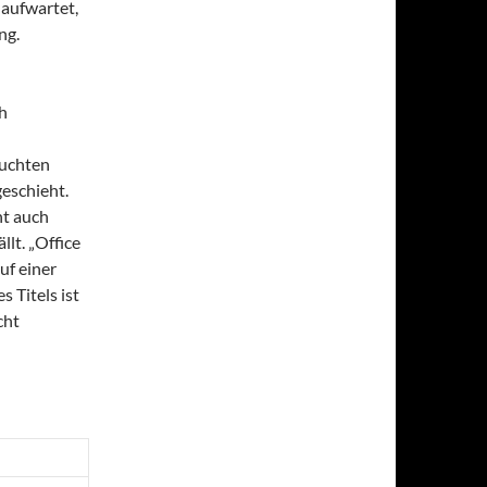
 aufwartet,
ng.
ch
euchten
eschieht.
nt auch
llt. „Office
uf einer
 Titels ist
cht