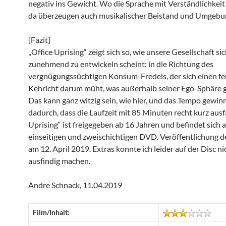
negativ ins Gewicht. Wo die Sprache mit Verständlichkeit
da überzeugen auch musikalischer Beistand und Umgebu
[Fazit]
„Office Uprising“ zeigt sich so, wie unsere Gesellschaft si
zunehmend zu entwickeln scheint: in die Richtung des
vergnügungssüchtigen Konsum-Fredels, der sich einen f
Kehricht darum müht, was außerhalb seiner Ego-Sphäre g
Das kann ganz witzig sein, wie hier, und das Tempo gewin
dadurch, dass die Laufzeit mit 85 Minuten recht kurz ausfä
Uprising“ ist freigegeben ab 16 Jahren und befindet sich a
einseitigen und zweischichtigen DVD. Veröffentlichung des
am 12. April 2019. Extras konnte ich leider auf der Disc ni
ausfindig machen.
Andre Schnack, 11.04.2019
Film/Inhalt: