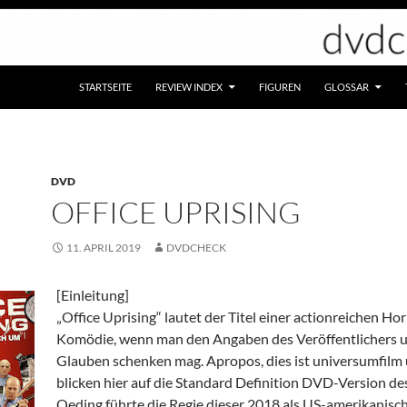
STARTSEITE
REVIEW INDEX
FIGUREN
GLOSSAR
DVD
OFFICE UPRISING
11. APRIL 2019
DVDCHECK
[Einleitung]
„Office Uprising“ lautet der Titel einer actionreichen Hor
Komödie, wenn man den Angaben des Veröffentlichers 
Glauben schenken mag. Apropos, dies ist universumfilm 
blicken hier auf die Standard Definition DVD-Version des
Oeding führte die Regie dieser 2018 als US-amerikanisc