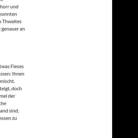
Shorr und
 konnten
on Thwaites
c genauer an
twas Fieses
assen: Ihnen
mischt.
teigt, doch
mel der
che
and sind,
essen zu