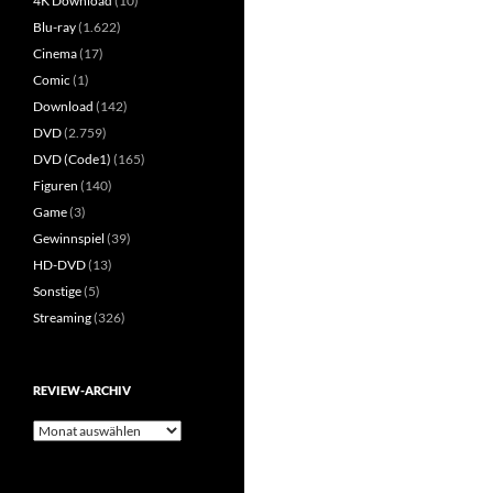
4K Download
(10)
Blu-ray
(1.622)
Cinema
(17)
Comic
(1)
Download
(142)
DVD
(2.759)
DVD (Code1)
(165)
Figuren
(140)
Game
(3)
Gewinnspiel
(39)
HD-DVD
(13)
Sonstige
(5)
Streaming
(326)
REVIEW-ARCHIV
Review-
Archiv