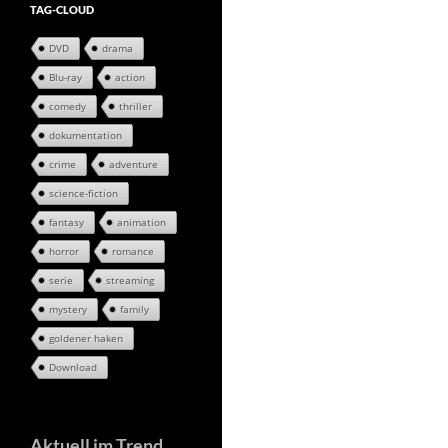
TAG-CLOUD
DVD
drama
Blu-ray
action
comedy
thriller
dokumentation
crime
adventure
science-fiction
fantasy
animation
horror
romance
serie
streaming
mystery
family
goldener haken
Download
Aktuell im Trend