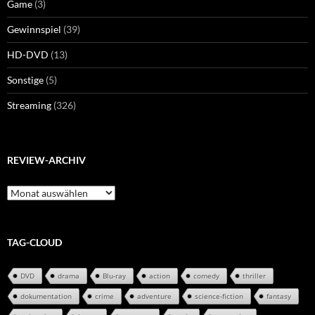
Game
(3)
Gewinnspiel
(39)
HD-DVD
(13)
Sonstige
(5)
Streaming
(326)
REVIEW-ARCHIV
Review-
Archiv
TAG-CLOUD
DVD
drama
Blu-ray
action
comedy
thriller
dokumentation
crime
adventure
science-fiction
fantasy