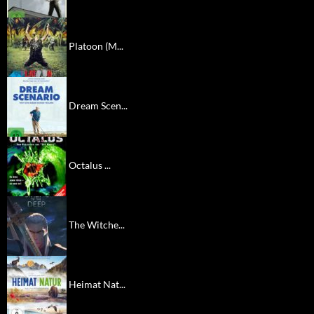
Platoon (M...
Dream Scen...
Octalus ...
The Witche...
Heimat Nat...