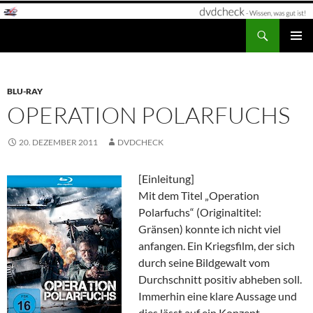
Zum
Inhalt
Suchen
dvdcheck – Wissen, was gut ist!
springen
PRIMÄR
MENÜ
BLU-RAY
OPERATION POLARFUCHS
20. DEZEMBER 2011
DVDCHECK
[Einleitung]
Mit dem Titel „Operation
Polarfuchs“ (Originaltitel:
Gränsen) konnte ich nicht viel
anfangen. Ein Kriegsfilm, der sich
durch seine Bildgewalt vom
Durchschnitt positiv abheben soll.
Immerhin eine klare Aussage und
dies lässt auf ein Konzept