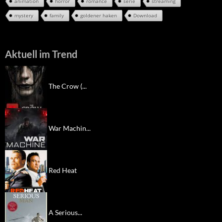
animation
horror
romance
serie
streaming
mystery
family
goldener haken
Download
Aktuell im Trend
The Crow (...
War Machin...
Red Heat
A Serious...