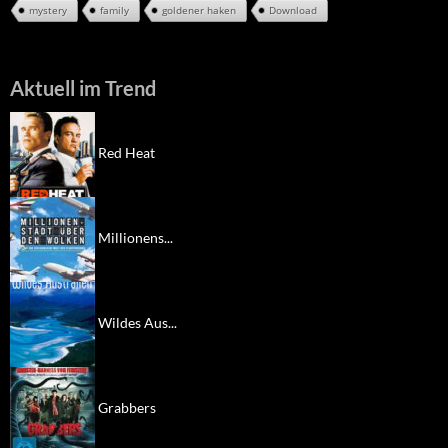
mystery
family
goldener haken
Download
Aktuell im Trend
Red Heat
Millionens...
Wildes Aus...
Grabbers