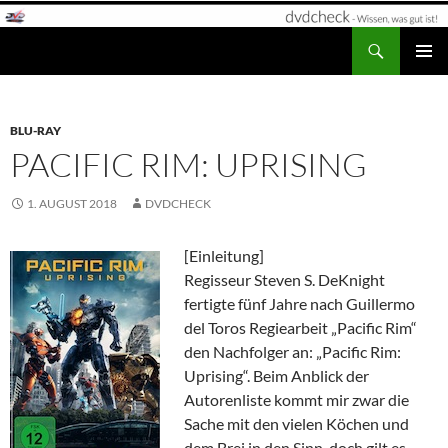
Zum
Inhalt
Suchen
dvdcheck – Wissen, was gut ist!
springen
PRIMÄR
MENÜ
BLU-RAY
PACIFIC RIM: UPRISING
1. AUGUST 2018
DVDCHECK
[Einleitung]
Regisseur Steven S. DeKnight
fertigte fünf Jahre nach Guillermo
del Toros Regiearbeit „Pacific Rim“
den Nachfolger an: „Pacific Rim:
Uprising“. Beim Anblick der
Autorenliste kommt mir zwar die
Sache mit den vielen Köchen und
dem Brei in den Sinn, doch gilt es