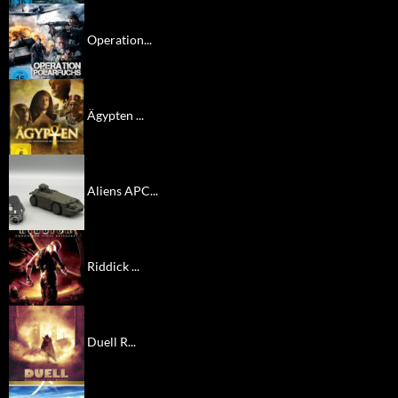
Operation...
Ägypten ...
Aliens APC...
Riddick ...
Duell R...