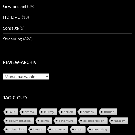
Gewinnspiel
(39)
HD-DVD
(13)
Sonstige
(5)
Streaming
(326)
REVIEW-ARCHIV
Review-
Archiv
TAG-CLOUD
DVD
drama
Blu-ray
action
comedy
thriller
dokumentation
crime
adventure
science-fiction
fantasy
animation
horror
romance
serie
streaming