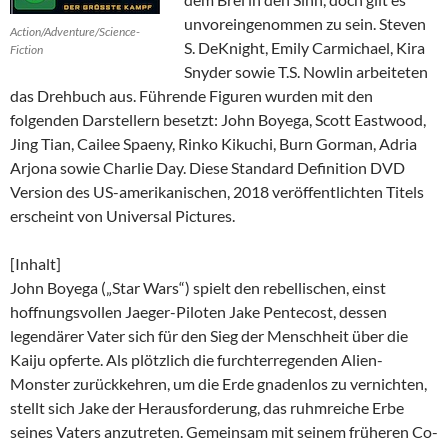
unvoreingenommen zu sein. Steven
Action/Adventure/Science-
S. DeKnight, Emily Carmichael, Kira
Fiction
Snyder sowie T.S. Nowlin arbeiteten
das Drehbuch aus. Führende Figuren wurden mit den
folgenden Darstellern besetzt: John Boyega, Scott Eastwood,
Jing Tian, Cailee Spaeny, Rinko Kikuchi, Burn Gorman, Adria
Arjona sowie Charlie Day. Diese Standard Definition DVD
Version des US-amerikanischen, 2018 veröffentlichten Titels
erscheint von Universal Pictures.
[Inhalt]
John Boyega („Star Wars“) spielt den rebellischen, einst
hoffnungsvollen Jaeger-Piloten Jake Pentecost, dessen
legendärer Vater sich für den Sieg der Menschheit über die
Kaiju opferte. Als plötzlich die furchterregenden Alien-
Monster zurückkehren, um die Erde gnadenlos zu vernichten,
stellt sich Jake der Herausforderung, das ruhmreiche Erbe
seines Vaters anzutreten. Gemeinsam mit seinem früheren Co-