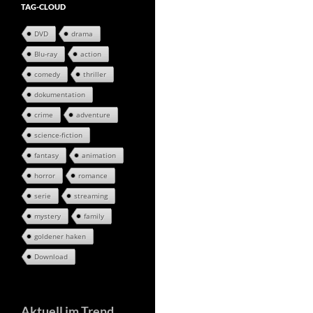
TAG-CLOUD
DVD
drama
Blu-ray
action
comedy
thriller
dokumentation
crime
adventure
science-fiction
fantasy
animation
horror
romance
serie
streaming
mystery
family
goldener haken
Download
Aktuell im Trend