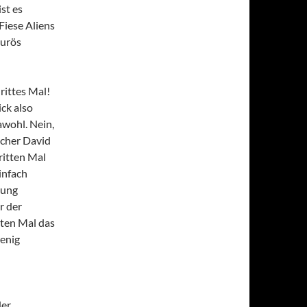
st es
Fiese Aliens
ourös
rittes Mal!
ck also
awohl. Nein,
acher David
ritten Mal
einfach
nung
r der
tten Mal das
wenig
der