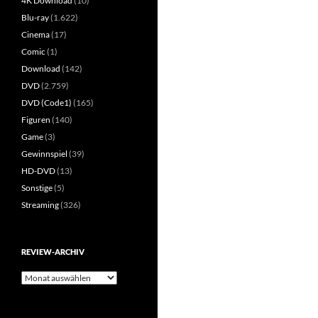
4K Download
(10)
Blu-ray
(1.622)
Cinema
(17)
Comic
(1)
Download
(142)
DVD
(2.759)
DVD (Code1)
(165)
Figuren
(140)
Game
(3)
Gewinnspiel
(39)
HD-DVD
(13)
Sonstige
(5)
Streaming
(326)
REVIEW-ARCHIV
Review-
Archiv