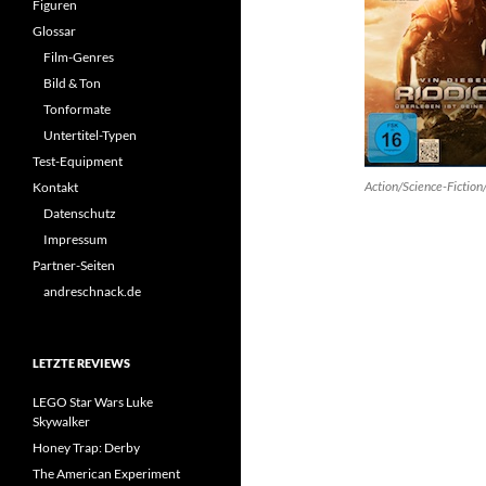
Figuren
Glossar
Film-Genres
Bild & Ton
Tonformate
Untertitel-Typen
Test-Equipment
Action/Science-Fiction/
Kontakt
Datenschutz
Impressum
Partner-Seiten
andreschnack.de
LETZTE REVIEWS
LEGO Star Wars Luke
Skywalker
Honey Trap: Derby
The American Experiment