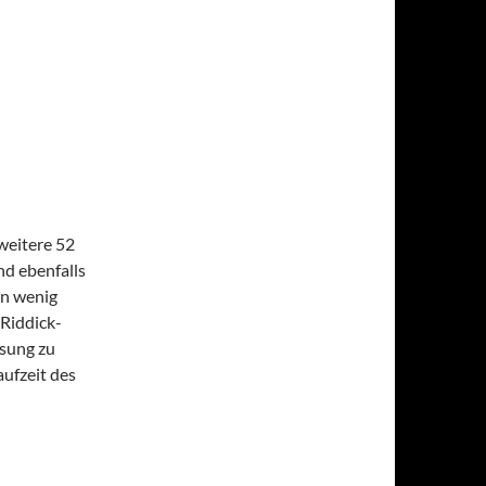
weitere 52
nd ebenfalls
in wenig
Riddick-
ssung zu
aufzeit des