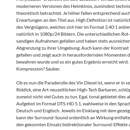
moderneren Versionen des Heimkinos, zumindest techni
theoretisch betrachtet. Je höher fallen entsprechend auch
Erwartungen an den Titel aus. High Definition ist natürlic
des Vergnügens, welches sich hier im Format 2.40:1 anbie
natürlich in 1080p/24 Bildern. Die unterschiedlichen Rot
sandigen Aufnahmen gefallen und haben stets ausreiche
Abgrenzung zu ihrer Umgebung. Auch kann der Kontrast
gefallen und zeigt auch in herausfordernden Momenten 
bewahren wurde und so ein gutes Ergebnis erreicht wird.
Kompression? Sauber.
Ob es nun die Paraderolle des Vin Diesel ist, wenn er in s
Riddick, eine Art neuzeitlichen High-Tech Barbaren, schlü
zumeist nicht viel Gutes zu tun. Egal, tonal gebietet dies al
Aufgebot im Format DTS-HD 5.1, wahlweise in den Spra
Deutsch und Englisch. Jeweils im Einklang mit dem gezeig
kann der Surround-Sound ordentlich an Wirkung entfalt
den gekonnten Einsatz bidirektionaler Surround-Effekte 