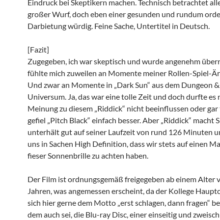
Eindruck bei Skeptikern machen. Technisch betrachtet alle
großer Wurf, doch eben einer gesunden und rundum orde
Darbietung würdig. Feine Sache, Untertitel in Deutsch.
[Fazit]
Zugegeben, ich war skeptisch und wurde angenehm überra
fühlte mich zuweilen an Momente meiner Rollen-Spiel-Ära
Und zwar an Momente in „Dark Sun“ aus dem Dungeon &
Universum. Ja, das war eine tolle Zeit und doch durfte es
Meinung zu diesem „Riddick“ nicht beeinflussen oder gar 
gefiel „Pitch Black“ einfach besser. Aber „Riddick“ macht 
unterhält gut auf seiner Laufzeit von rund 126 Minuten 
uns in Sachen High Definition, dass wir stets auf einen M
fieser Sonnenbrille zu achten haben.
Der Film ist ordnungsgemäß freigegeben ab einem Alter 
Jahren, was angemessen erscheint, da der Kollege Haupt
sich hier gerne dem Motto „erst schlagen, dann fragen“ b
dem auch sei, die Blu-ray Disc, einer einseitig und zweisch