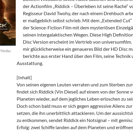
der Actionfilm „Riddick – Überleben ist seine Rache“ v
Regisseur David Twohy, der nach einem Drehbuch arbe
er maßgeblich selbst schrieb. Mit dem „Extended Cut“ 
der Science-Fiction Film mit dem mysteriösen Einzelgä
seinen intergalaktischen Wegen. Diese High Definition
Disc Version erscheint im Vertrieb von universumfilm.
mir glücklicherweise ein genaueres Bild der HD Disc 
Thriller
berichte aus erster Hand über den Film, seine Technik
Ausstattung.
[Inhalt]
Von seinen eigenen Leuten verraten und zum Sterben zu
findet sich Riddick (Vin Diesel) auf einem von der Sonne
Planeten wieder, auf dem jegliches Leben erloschen zu sei
Doch schon bald muss er sich gegen aggressive Aliens zu
setzen, die ihn unerbittlich attackieren. Um der aussichts
zu entkommen, sendet Riddick ein Notsignal – mit gemis
Erfolg: zwei Schiffe landen auf dem Planeten und eröffnen