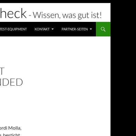
TEST-EQUIPMENT
KONTAKT
PARTNER-SEITEN
T
ENDED
ordi Molla,
 besticht