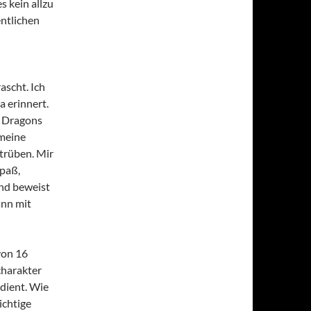
s kein allzu
ntlichen
scht. Ich
 erinnert.
 Dragons
 meine
trüben. Mir
Spaß,
und beweist
ann mit
von 16
charakter
edient. Wie
ichtige