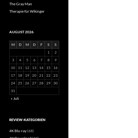
The Gray Man
Therapie für Wikinger
AUGUST 2026
M
D
M
D
F
S
S
1
2
3
4
5
6
7
8
9
10
11
12
13
14
15
16
17
18
19
20
21
22
23
24
25
26
27
28
29
30
31
« Juli
REVIEW-KATEGORIEN
4K Blu-ray
(68)