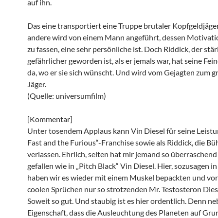
auf ihn.
Das eine transportiert eine Truppe brutaler Kopfgeldjäge
andere wird von einem Mann angeführt, dessen Motivatio
zu fassen, eine sehr persönliche ist. Doch Riddick, der stä
gefährlicher geworden ist, als er jemals war, hat seine Fe
da, wo er sie sich wünscht. Und wird vom Gejagten zum 
Jäger.
(Quelle: universumfilm)
[Kommentar]
Unter tosendem Applaus kann Vin Diesel für seine Leistu
Fast and the Furious“-Franchise sowie als Riddick, die B
verlassen. Ehrlich, selten hat mir jemand so überraschend
gefallen wie in „Pitch Black“ Vin Diesel. Hier, sozusagen in 
haben wir es wieder mit einem Muskel bepackten und vor
coolen Sprüchen nur so strotzenden Mr. Testosteron Diese
Soweit so gut. Und staubig ist es hier ordentlich. Denn n
Eigenschaft, dass die Ausleuchtung des Planeten auf Gru