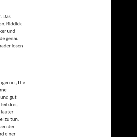
r. Das
n, Riddick
rker und
inde genau
gnadenlosen
ngen in „The
ühne
 und gut
Teil drei,
 lauter
l zu tun.
eben der
nd einer