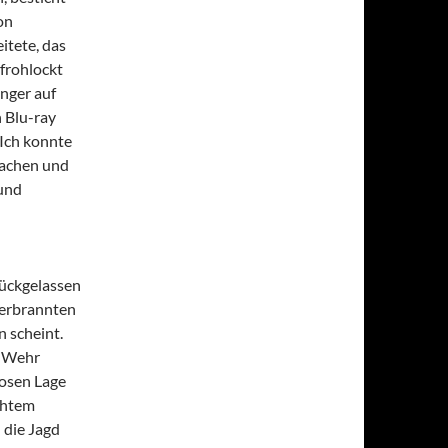
on
itete, das
frohlockt
nger auf
 Blu-ray
 Ich konnte
machen und
 und
rückgelassen
 verbrannten
n scheint.
r Wehr
losen Lage
chtem
 die Jagd