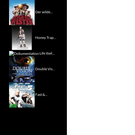
Der wilde...
Honey Trap...
Life itsel...
Double Vis...
Fast &...