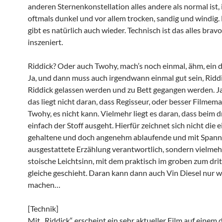
anderen Sternenkonstellation alles andere als normal ist, i
oftmals dunkel und vor allem trocken, sandig und windig. 
gibt es natürlich auch wieder. Technisch ist das alles brav
inszeniert.
Riddick? Oder auch Twohy, mach’s noch einmal, ähm, ein d
Ja, und dann muss auch irgendwann einmal gut sein, Riddi
Riddick gelassen werden und zu Bett gegangen werden. J
das liegt nicht daran, dass Regisseur, oder besser Filmem
Twohy, es nicht kann. Vielmehr liegt es daran, dass beim d
einfach der Stoff ausgeht. Hierfür zeichnet sich nicht die 
gehaltene und doch angenehm ablaufende und mit Span
ausgestattete Erzählung verantwortlich, sondern vielmeh
stoische Leichtsinn, mit dem praktisch im groben zum dri
gleiche geschieht. Daran kann dann auch Vin Diesel nur 
machen…
[Technik]
Mit „Riddick“ erscheint ein sehr aktueller Film auf einem 