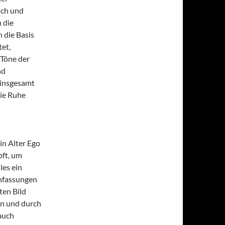
sch und
 die
h die Basis
tet,
-Töne der
nd
 insgesamt
die Ruhe
ein Alter Ego
pft, um
les ein
chfassungen
ten Bild
en und durch
auch