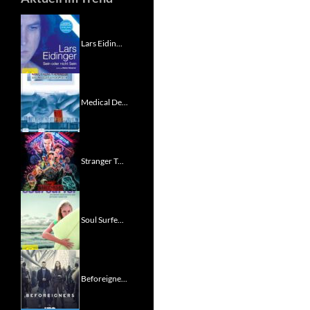
Lars Eidin...
Medical De...
Stranger T...
Soul Surfe...
Beforeigne...