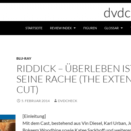
STARTSEITE
REVIEW INDEX
FIGUREN
GLOSSAR
BLU-RAY
RIDDICK – ÜBERLEBEN IS
SEINE RACHE (THE EXT
CUT)
5. FEBRUAR 2014
DVDCHECK
[Einleitung]
Mit dem Cast, bestehend aus Vin Diesel, Karl Urban, J
Bokeem Woodbine sowie Katee Sackhoff und weiteren,