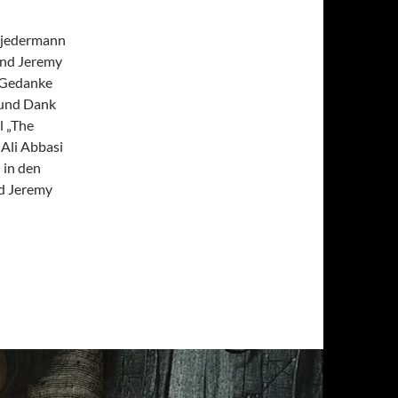
r jedermann
und Jeremy
r Gedanke
 und Dank
l „The
Ali Abbasi
 in den
nd Jeremy