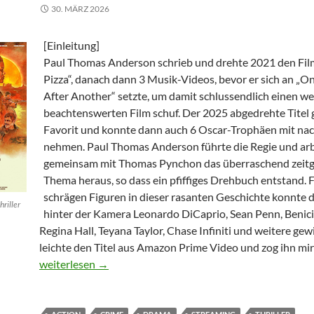
30. MÄRZ 2026
[Einleitung]
Paul Thomas Anderson schrieb und drehte 2021 den Film
Pizza“, danach dann 3 Musik-Videos, bevor er sich an „On
After Another“ setzte, um damit schlussendlich einen we
beachtenswerten Film schuf. Der 2025 abgedrehte Titel ga
Favorit und konnte dann auch 6 Oscar-Trophäen mit na
nehmen. Paul Thomas Anderson führte die Regie und arb
gemeinsam mit Thomas Pynchon das überraschend zei
Thema heraus, so dass ein pfiffiges Drehbuch entstand. Fü
schrägen Figuren in dieser rasanten Geschichte konnte 
riller
hinter der Kamera Leonardo DiCaprio, Sean Penn, Benicio
Regina Hall, Teyana Taylor, Chase Infiniti und weitere gew
leichte den Titel aus Amazon Prime Video und zog ihn mir 
One Battle After Another
weiterlesen
→