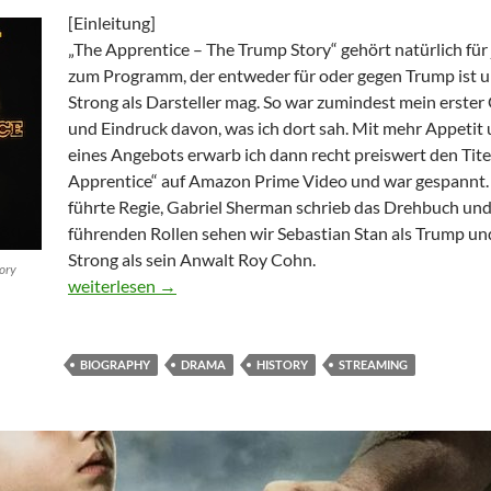
[Einleitung]
„The Apprentice – The Trump Story“ gehört natürlich fü
zum Programm, der entweder für oder gegen Trump ist 
Strong als Darsteller mag. So war zumindest mein erste
und Eindruck davon, was ich dort sah. Mit mehr Appetit
eines Angebots erwarb ich dann recht preiswert den Tite
Apprentice“ auf Amazon Prime Video und war gespannt. 
führte Regie, Gabriel Sherman schrieb das Drehbuch und
führenden Rollen sehen wir Sebastian Stan als Trump u
Strong als sein Anwalt Roy Cohn.
ory
The Apprentice – The Trump Story
weiterlesen
→
BIOGRAPHY
DRAMA
HISTORY
STREAMING