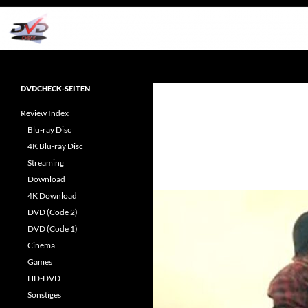
Zum
Inhalt
springen
Suchen
dvdcheck – Wissen, was gut ist!
Reviews rund ums Heimkino &
DVDCHECK-SEITEN
Popkultur
Review Index
Blu-ray Disc
4K Blu-ray Disc
Streaming
Download
4K Download
DVD (Code 2)
DVD (Code 1)
Cinema
Games
HD-DVD
Sonstiges