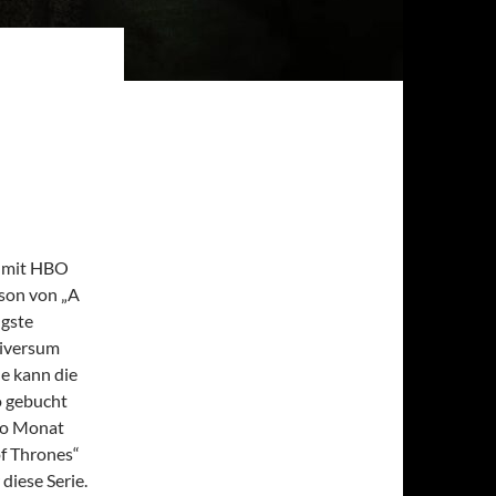
o mit HBO
ason von „A
ngste
niversum
e kann die
o gebucht
ro Monat
f Thrones“
diese Serie.