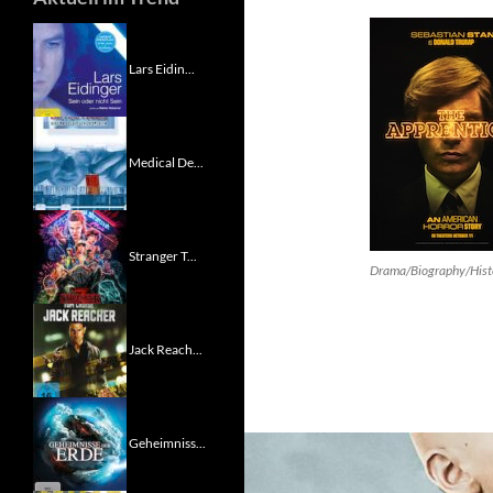
Lars Eidin...
Medical De...
Stranger T...
Drama/Biography/Hist
Jack Reach...
Geheimniss...