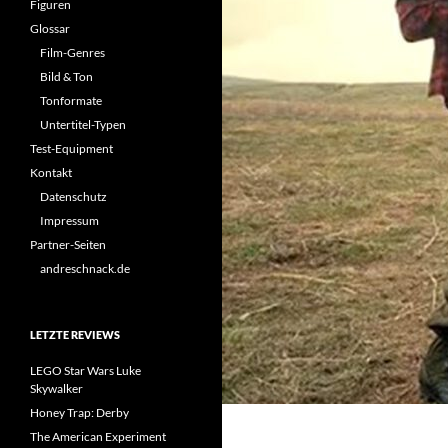
Figuren
Glossar
Film-Genres
Bild & Ton
Tonformate
Untertitel-Typen
Test-Equipment
Kontakt
Datenschutz
Impressum
Partner-Seiten
andreschnack.de
LETZTE REVIEWS
LEGO Star Wars Luke
Skywalker
Honey Trap: Derby
The American Experiment