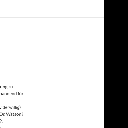
–
ung zu
 spannend für
n
iderwillig)
 Dr. Watson?
9.
r