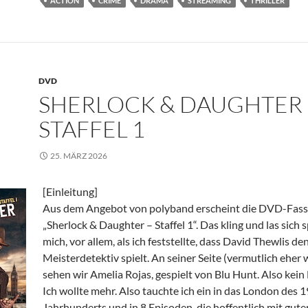
ACTION
CRIME
DRAMA
STREAMING
THRILLER
DVD
SHERLOCK & DAUGHTER 
STAFFEL 1
25. MÄRZ 2026
[Einleitung]
Aus dem Angebot von polyband erscheint die DVD-Fass
„Sherlock & Daughter – Staffel 1“. Das kling und las sich
mich, vor allem, als ich feststellte, dass David Thewlis de
Meisterdetektiv spielt. An seiner Seite (vermutlich eher w
sehen wir Amelia Rojas, gespielt von Blu Hunt. Also kein
Ich wollte mehr. Also tauchte ich ein in das London des 1
Jahrhunderts und in 8 Episoden, die hoffentlich mit gute