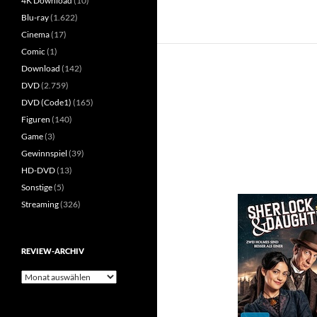
4K Download
(10)
Blu-ray
(1.622)
Cinema
(17)
Comic
(1)
Download
(142)
DVD
(2.759)
DVD (Code1)
(165)
Figuren
(140)
Game
(3)
Gewinnspiel
(39)
HD-DVD
(13)
Sonstige
(5)
Streaming
(326)
REVIEW-ARCHIV
Review-
Archiv