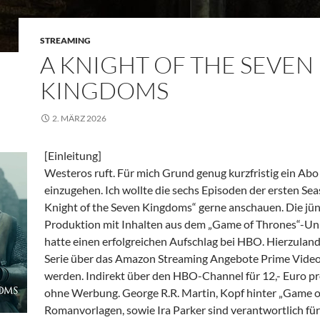
STREAMING
A KNIGHT OF THE SEVEN
KINGDOMS
2. MÄRZ 2026
[Einleitung]
Westeros ruft. Für mich Grund genug kurzfristig ein Ab
einzugehen. Ich wollte die sechs Episoden der ersten Se
Knight of the Seven Kingdoms“ gerne anschauen. Die jü
Produktion mit Inhalten aus dem „Game of Thrones“-U
hatte einen erfolgreichen Aufschlag bei HBO. Hierzuland
Serie über das Amazon Streaming Angebote Prime Vide
werden. Indirekt über den HBO-Channel für 12,- Euro p
ohne Werbung. George R.R. Martin, Kopf hinter „Game o
Romanvorlagen, sowie Ira Parker sind verantwortlich für 