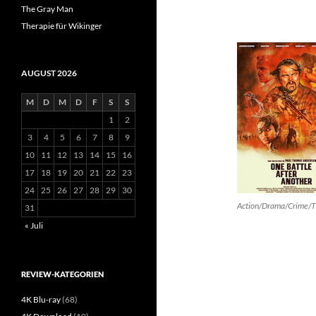
The Gray Man
Therapie für Wikinger
AUGUST 2026
M
D
M
D
F
S
S
1
2
3
4
5
6
7
8
9
10
11
12
13
14
15
16
17
18
19
20
21
22
23
24
25
26
27
28
29
30
Action/Drama/Crime/Th
31
« Juli
REVIEW-KATEGORIEN
4K Blu-ray
(68)