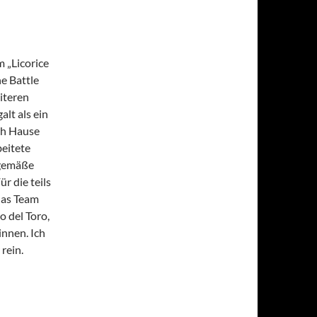
 „Licorice
e Battle
iteren
lt als ein
ch Hause
eitete
tgemäße
r die teils
das Team
 del Toro,
innen. Ich
rein.