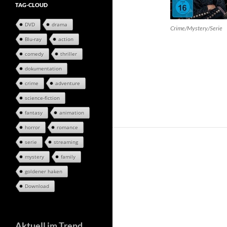
TAG-CLOUD
DVD
drama
Crime/Mystery/Serie
Blu-ray
action
comedy
thriller
dokumentation
crime
adventure
science-fiction
fantasy
animation
horror
romance
serie
streaming
mystery
family
goldener haken
Download
Aktuell im Trend