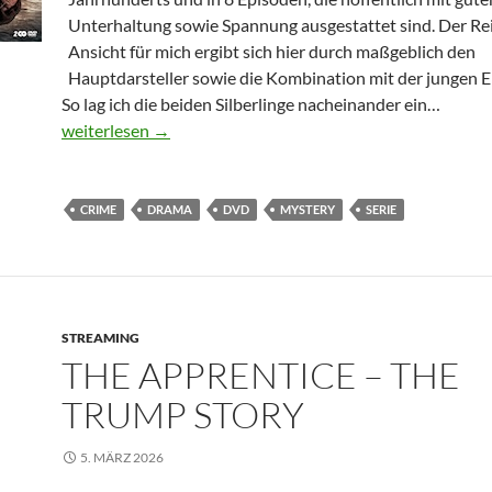
Unterhaltung sowie Spannung ausgestattet sind. Der Rei
Ansicht für mich ergibt sich hier durch maßgeblich den
Hauptdarsteller sowie die Kombination mit der jungen Er
So lag ich die beiden Silberlinge nacheinander ein…
Sherlock & Daughter – Staffel 1
weiterlesen
→
CRIME
DRAMA
DVD
MYSTERY
SERIE
STREAMING
THE APPRENTICE – THE
TRUMP STORY
5. MÄRZ 2026