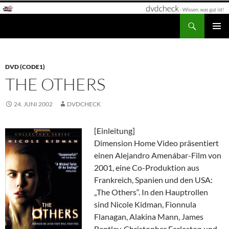
Zum
Inhalt
Suchen
dvdcheck – Wissen, was gut ist!
springen
PRIMÄR
MENÜ
DVD (CODE1)
THE OTHERS
24. JUNI 2002
DVDCHECK
[Einleitung]
Dimension Home Video präsentiert
einen Alejandro Amenábar-Film von
2001, eine Co-Produktion aus
Frankreich, Spanien und den USA:
„The Others“. In den Hauptrollen
sind Nicole Kidman, Fionnula
Flanagan, Alakina Mann, James
Bentley, Christopher Eccleston und