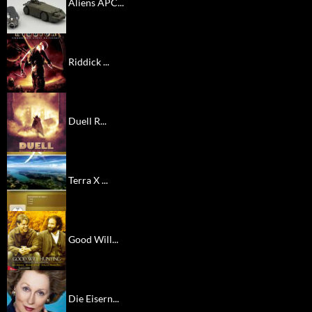
Aliens APC...
Riddick ...
Duell R...
Terra X ...
Good Will...
Die Eisern...