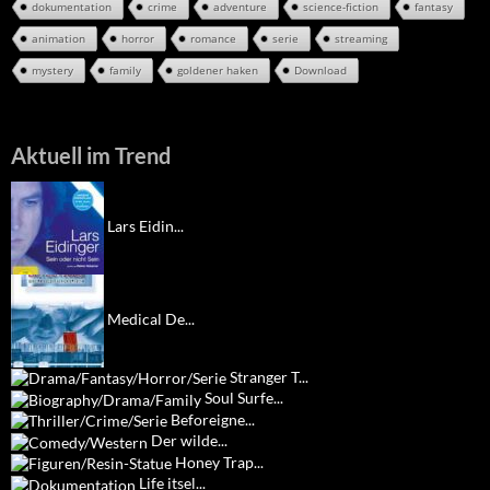
dokumentation
crime
adventure
science-fiction
fantasy
animation
horror
romance
serie
streaming
mystery
family
goldener haken
Download
Aktuell im Trend
Lars Eidin...
Medical De...
Stranger T...
Soul Surfe...
Beforeigne...
Der wilde...
Honey Trap...
Life itsel...