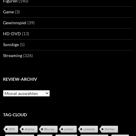
Figuren
(140)
Game
(3)
Gewinnspiel
(39)
HD-DVD
(13)
Sonstige
(5)
Streaming
(326)
REVIEW-ARCHIV
Review-
Archiv
TAG-CLOUD
DVD
drama
Blu-ray
action
comedy
thriller