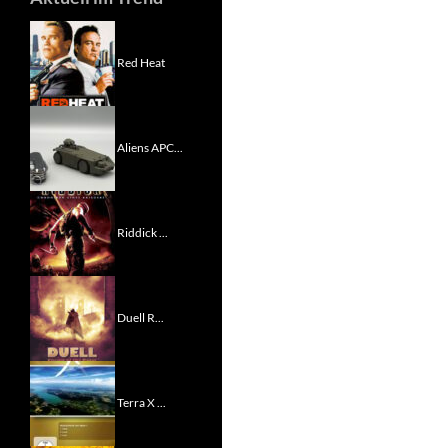
Red Heat
Aliens APC...
Riddick ...
Duell R...
Terra X ...