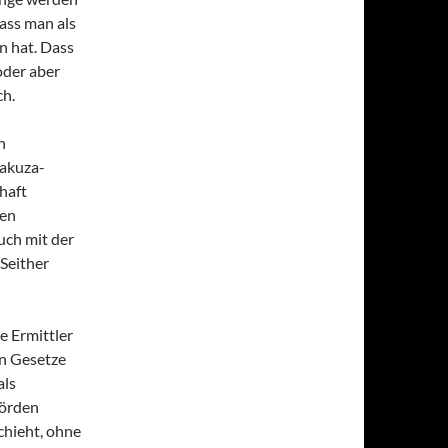
dass man als
n hat. Dass
oder aber
ch.
n
Yakuza-
haft
ten
uch mit der
Seither
e Ermittler
en Gesetze
als
hörden
chieht, ohne