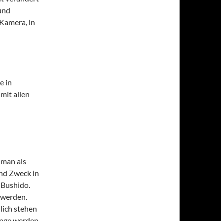
 und
 Kamera, in
e in
mit allen
 man als
und Zweck in
 Bushido.
u werden.
lich stehen
Dinge werden