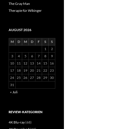
The Gray Man
Therapie für Wikinger
AUGUST 2026
M
D
M
D
F
S
S
1
2
3
4
5
6
7
8
9
10
11
12
13
14
15
16
17
18
19
20
21
22
23
24
25
26
27
28
29
30
31
« Juli
REVIEW-KATEGORIEN
4K Blu-ray
(68)