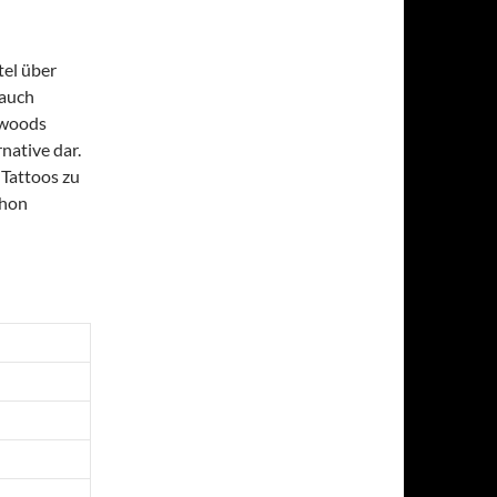
tel über
 auch
ywoods
rnative dar.
 Tattoos zu
chon