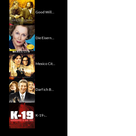
Good Will...
Die Eisern...
Mexico Cit...
Darf ich B...
K-19 ̵...