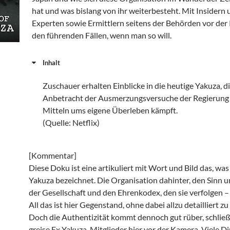
hat und was bislang von ihr weiterbesteht. Mit Insidern
Experten sowie Ermittlern seitens der Behörden vor der
den führenden Fällen, wenn man so will.
Inhalt
Zuschauer erhalten Einblicke in die heutige Yakuza, di
Anbetracht der Ausmerzungsversuche der Regierung 
Mitteln ums eigene Überleben kämpft.
(Quelle: Netflix)
[Kommentar]
Diese Doku ist eine artikuliert mit Wort und Bild das, was
Yakuza bezeichnet. Die Organisation dahinter, den Sinn 
der Gesellschaft und den Ehrenkodex, den sie verfolgen –
All das ist hier Gegenstand, ohne dabei allzu detailliert z
Doch die Authentizität kommt dennoch gut rüber, schließ
greise Ex Yakuza-Mitglieder hier vor der Kamera. Viele 