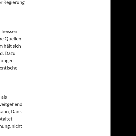
er Regierung
l heissen
he Quellen
m hält sich
rd. Dazu
rungen
entische
 als
 weitgehend
 kann, Dank
staltet
mung, nicht