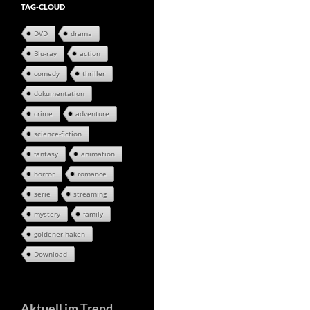
TAG-CLOUD
DVD
drama
Blu-ray
action
comedy
thriller
dokumentation
crime
adventure
science-fiction
fantasy
animation
horror
romance
serie
streaming
mystery
family
goldener haken
Download
Aktuell im Trend