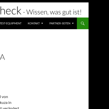
TEST-EQUIPMENT
KONTAKT
PARTNER-SEITEN
ZA
l von
kuza in
it verändert