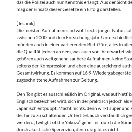
das die Polizei auch nur Kenntnis erlangt. Aus der Sicht d
mag der Einsatz dieser Gesetze ein Erfolg darstellen.
[Technik]
Die meisten Aufnahmen sind wohl recht junger Natur, sol
zwischen 2000 und dem Entstehungsjahr. Unterschiedlic
münden auch in einer variierenden Bild-Güte, alles in alle
die Qualität jedoch an dem, was auch von ihr erwartet wi
gehören auch weitgehend saubere Aufnahmen, keine Stö
seitens der Kompression und eben eine ausreichend auth
Gesamtwirkung. Es kommen auf 16:9-Wiedergabegeräte
zugeschnittene Aufnahmen zur Geltung.
Den Ton gibt es ausschließlich im Original, was auf Netflix
Englisch bezeichnet wird, sich in der praktisch jedoch als
Japanisch entpuppt. Macht nichts, denn wirkt super und
der hinzu zu schaltenden Untertitel, auch verständlich ge
werden. „Twilight of the Yakuza“ gefiel mir durch die Stim
durch akustische Sperenzien, denn die gibt es nicht.