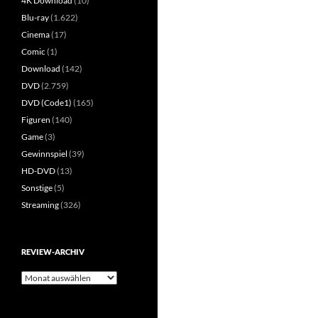
4K Download
(10)
Blu-ray
(1.622)
Cinema
(17)
Comic
(1)
Download
(142)
DVD
(2.759)
DVD (Code1)
(165)
Figuren
(140)
Game
(3)
Gewinnspiel
(39)
HD-DVD
(13)
Sonstige
(5)
Streaming
(326)
REVIEW-ARCHIV
Review-
Archiv