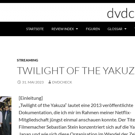
STARTSEITE
REVIEW INDEX
FIGUREN
GLOSSAR
STREAMING
TWILIGHT OF THE YAKU
31. MAI 2023
DVDCHECK
[Einleitung]
„Twilight of the Yakuza“ lautet eine 2013 veröffentlichte
Dokumentation, die ich mir im Rahmen meiner Netflix-
Mitgliedschaft jüngst einmal anschauen konnte. Der Tite
Filmemacher Sebastian Stein konzentriert sich auf die Ya
Japan und wie sich diese Organisation im Wandel der Ze