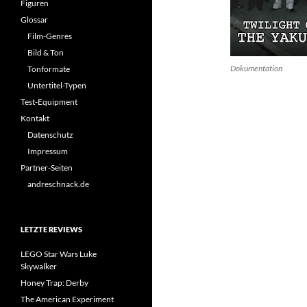
Figuren
Glossar
Film-Genres
Bild & Ton
Dokumentation
Tonformate
Untertitel-Typen
Test-Equipment
Kontakt
Datenschutz
Impressum
Partner-Seiten
andreschnack.de
LETZTE REVIEWS
LEGO Star Wars Luke
Skywalker
Honey Trap: Derby
The American Experiment