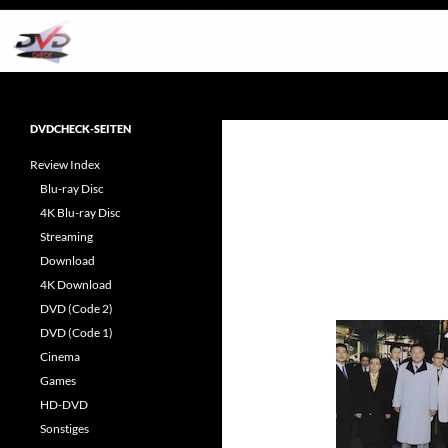
Zum
Inhalt
springen
Suchen
dvdcheck – Wissen, was gut ist!
Reviews rund ums Heimkino &
DVDCHECK-SEITEN
Popkultur
Review Index
Blu-ray Disc
4K Blu-ray Disc
Streaming
Download
4K Download
DVD (Code 2)
DVD (Code 1)
Cinema
Games
HD-DVD
Sonstiges