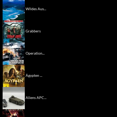
Wildes Aus...
Grabbers
Operation...
Ägypten ...
Aliens APC...