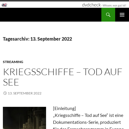
Zum
Inhalt
Suchen
dvdcheck – Wissen, was gut ist!
springen
PRIMÄR
MENÜ
Tagesarchiv: 13. September 2022
STREAMING
KRIEGSSCHIFFE – TOD AUF
SEE
13. SEPTEMBER 2022
[Einleitung]
„Kriegsschiffe – Tod auf See“ ist eine
Dokumentations-Serie, produziert
für das Fernsehprogramm in Europa.