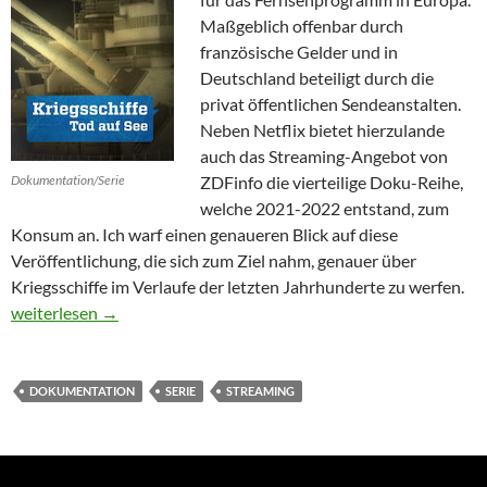
Maßgeblich offenbar durch
französische Gelder und in
Deutschland beteiligt durch die
privat öffentlichen Sendeanstalten.
Neben Netflix bietet hierzulande
auch das Streaming-Angebot von
Dokumentation/Serie
ZDFinfo die vierteilige Doku-Reihe,
welche 2021-2022 entstand, zum
Konsum an. Ich warf einen genaueren Blick auf diese
Veröffentlichung, die sich zum Ziel nahm, genauer über
Kriegsschiffe im Verlaufe der letzten Jahrhunderte zu werfen.
Kriegsschiffe – Tod auf See
weiterlesen
→
DOKUMENTATION
SERIE
STREAMING