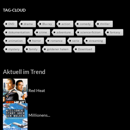
TAG-CLOUD
DVD
drama
Blu-ray
action
comedy
thriller
dokumentation
crime
adventure
science-fiction
fantasy
animation
horror
romance
serie
streaming
mystery
family
goldener haken
Download
Aktuell im Trend
Red Heat
Millionens...