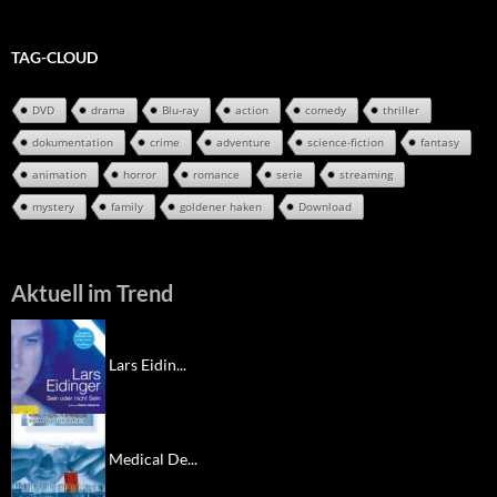
TAG-CLOUD
DVD
drama
Blu-ray
action
comedy
thriller
dokumentation
crime
adventure
science-fiction
fantasy
animation
horror
romance
serie
streaming
mystery
family
goldener haken
Download
Aktuell im Trend
Lars Eidin...
Medical De...