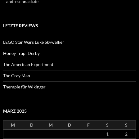
andreschnack.de
LETZTE REVIEWS
LEGO Star Wars Luke Skywalker
Honey Trap: Derby
The American Experiment
The Gray Man
Therapie für Wikinger
MÄRZ 2025
M
D
M
D
F
S
S
1
2