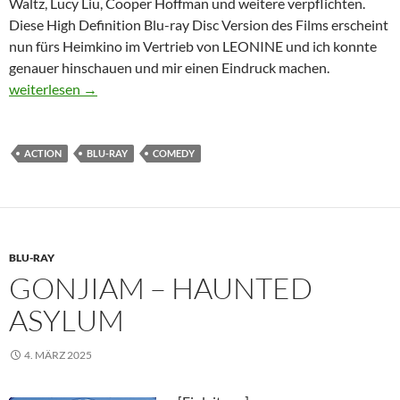
Waltz, Lucy Liu, Cooper Hoffman und weitere verpflichten.
Diese High Definition Blu-ray Disc Version des Films erscheint
nun fürs Heimkino im Vertrieb von LEONINE und ich konnte
genauer hinschauen und mir einen Eindruck machen.
Old Guy
weiterlesen
→
ACTION
BLU-RAY
COMEDY
BLU-RAY
GONJIAM – HAUNTED
ASYLUM
4. MÄRZ 2025