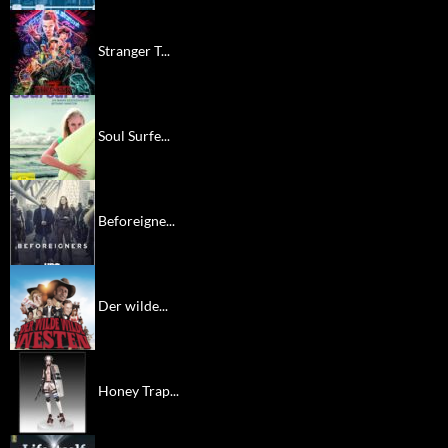
Stranger T...
Soul Surfe...
Beforeigne...
Der wilde...
Honey Trap...