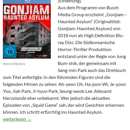
[Einleitung]
Aus dem Programm von Busch
Media Group erscheint „Gonjiam –
Haunted Asylum“ (Originaltitel:
Gonjiam: Haunted Asylum) von
2018 nun als High Definition Blu-
ray Disc. Die Südkoreanische
Horror-Thriller Produktion
entstand unter der Regie von Jung
Bum-shik, der gemeinsam mit
Horror/Mystery
Sang-min Park auch das Drehbuch
zum Titel anfertigte. In den führenden Figuren sind die
folgenden Mimen zu sehen: Ah-yeon Oh, Ha-joon Wi, Je-yoon
Yoo, Jiah Park, Ji-hyun Park, Seung-wook Lee. Allesamt
hierzulande eher unbekannt. Wer jedoch die aktuellen
Episoden von „Squid Game“ sah, der wird Gesichter erkennen
können. Ich schritt erfürchtig ins Haunted Asylum.
Gonjiam – Haunted Asylum
weiterlesen
→