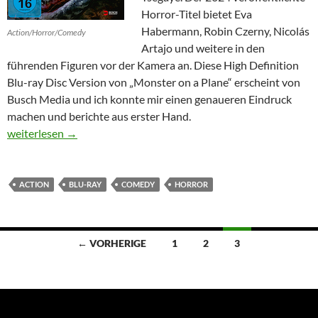
Horror-Titel bietet Eva
Habermann, Robin Czerny, Nicolás
Action/Horror/Comedy
Artajo und weitere in den
führenden Figuren vor der Kamera an. Diese High Definition
Blu-ray Disc Version von „Monster on a Plane“ erscheint von
Busch Media und ich konnte mir einen genaueren Eindruck
machen und berichte aus erster Hand.
Monster on a Plane
weiterlesen
→
ACTION
BLU-RAY
COMEDY
HORROR
Beitragsnavigation
← VORHERIGE
1
2
3