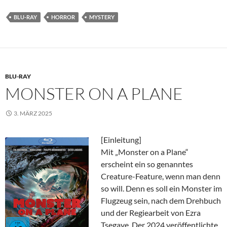
BLU-RAY
HORROR
MYSTERY
BLU-RAY
MONSTER ON A PLANE
3. MÄRZ 2025
[Einleitung]
Mit „Monster on a Plane“
erscheint ein so genanntes
Creature-Feature, wenn man denn
so will. Denn es soll ein Monster im
Flugzeug sein, nach dem Drehbuch
und der Regiearbeit von Ezra
Tsegaye. Der 2024 veröffentlichte