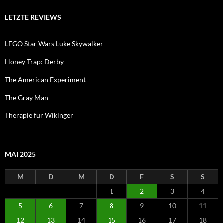
LETZTE REVIEWS
LEGO Star Wars Luke Skywalker
Honey Trap: Derby
The American Experiment
The Gray Man
Therapie für Wikinger
MAI 2025
M
D
M
D
F
S
S
1
2
3
4
5
6
7
8
9
10
11
12
13
14
15
16
17
18