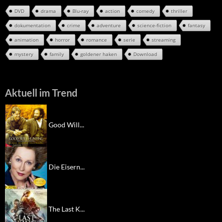
DVD
drama
Blu-ray
action
comedy
thriller
dokumentation
crime
adventure
science-fiction
fantasy
animation
horror
romance
serie
streaming
mystery
family
goldener haken
Download
Aktuell im Trend
Good Will...
Die Eisern...
The Last K...