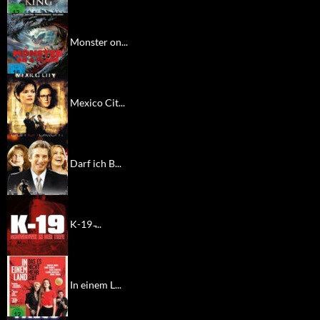
Monster on...
Mexico Cit...
Darf ich B...
K-19 ̵...
In einem L...