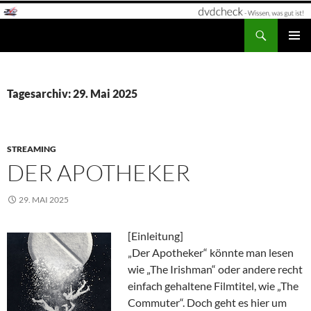
Zum
Inhalt
Suchen
dvdcheck – Wissen, was gut ist!
springen
PRIMÄR
MENÜ
Tagesarchiv: 29. Mai 2025
STREAMING
DER APOTHEKER
29. MAI 2025
[Einleitung]
„Der Apotheker“ könnte man lesen
wie „The Irishman“ oder andere recht
einfach gehaltene Filmtitel, wie „The
Commuter“. Doch geht es hier um