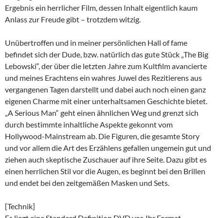
Ergebnis ein herrlicher Film, dessen Inhalt eigentlich kaum
Anlass zur Freude gibt – trotzdem witzig.
Unübertroffen und in meiner persönlichen Hall of fame
befindet sich der Dude, bzw. natürlich das gute Stück „The Big
Lebowski“, der über die letzten Jahre zum Kultfilm avancierte
und meines Erachtens ein wahres Juwel des Rezitierens aus
vergangenen Tagen darstellt und dabei auch noch einen ganz
eigenen Charme mit einer unterhaltsamen Geschichte bietet.
„A Serious Man“ geht einen ähnlichen Weg und grenzt sich
durch bestimmte inhaltliche Aspekte gekonnt vom
Hollywood-Mainstream ab. Die Figuren, die gesamte Story
und vor allem die Art des Erzählens gefallen ungemein gut und
ziehen auch skeptische Zuschauer auf ihre Seite. Dazu gibt es
einen herrlichen Stil vor die Augen, es beginnt bei den Brillen
und endet bei den zeitgemäßen Masken und Sets.
[Technik]
Es liegt eine Standard Definition DVD vor. Ihr Format