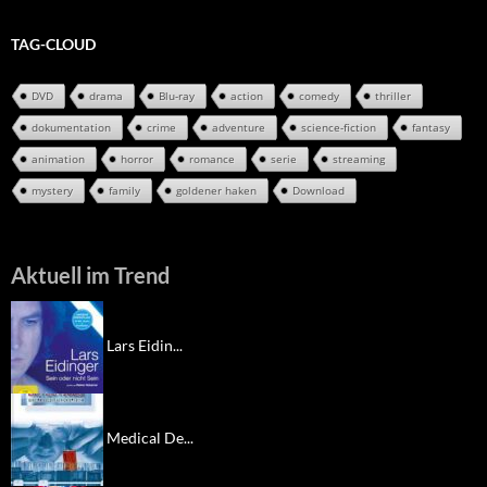
TAG-CLOUD
DVD
drama
Blu-ray
action
comedy
thriller
dokumentation
crime
adventure
science-fiction
fantasy
animation
horror
romance
serie
streaming
mystery
family
goldener haken
Download
Aktuell im Trend
Lars Eidin...
Medical De...