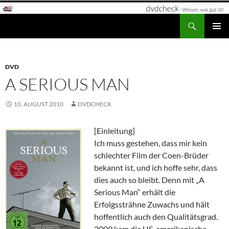
Zum
Inhalt
Suchen
dvdcheck – Wissen, was gut ist!
springen
PRIMÄR
MENÜ
DVD
A SERIOUS MAN
10. AUGUST 2010
DVDCHECK
[Einleitung]
Ich muss gestehen, dass mir kein
schlechter Film der Coen-Brüder
bekannt ist, und ich hoffe sehr, dass
dies auch so bleibt. Denn mit „A
Serious Man“ erhält die
Erfolgssträhne Zuwachs und hält
hoffentlich auch den Qualitätsgrad.
2009 kam die US-amerikanische