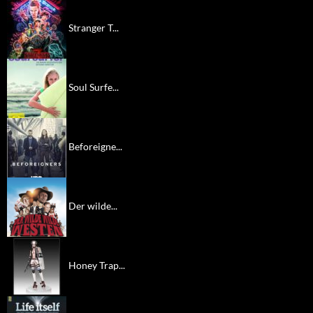
Stranger T...
Soul Surfe...
Beforeigne...
Der wilde...
Honey Trap...