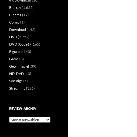
4K Download
(10)
Blu-ray
(1.622)
Cinema
(17)
Comic
(1)
Download
(142)
DVD
(2.759)
DVD (Code1)
(165)
Figuren
(140)
Game
(3)
Gewinnspiel
(39)
HD-DVD
(13)
Sonstige
(5)
Streaming
(326)
REVIEW-ARCHIV
Review-
Archiv