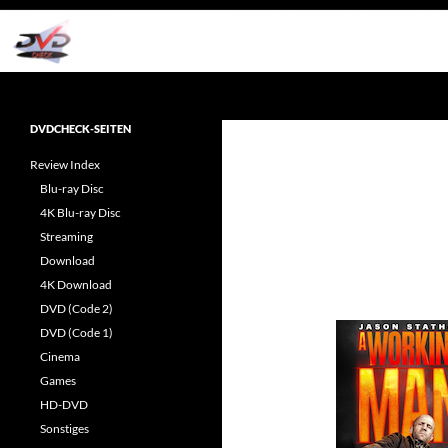
Zum
Inhalt
springen
Suchen
dvdcheck – Wissen, was gut ist!
Reviews rund ums Heimkino &
DVDCHECK-SEITEN
Popkultur
Review Index
Blu-ray Disc
4K Blu-ray Disc
Streaming
Download
4K Download
DVD (Code 2)
DVD (Code 1)
Cinema
Games
HD-DVD
Sonstiges