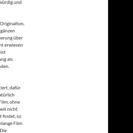
 würdig und
Originalton,
ergänzen
euerung über
ht erwiesen
ist
ung als
nden.
ert, dafür
atürlich
Film, ohne
eit nicht
findet, so
nlange Film
 Die