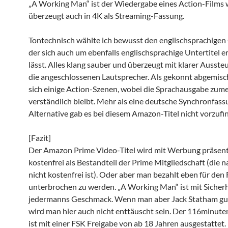
„A Working Man“ ist der Wiedergabe eines Action-Films
überzeugt auch in 4K als Streaming-Fassung.
Tontechnisch wählte ich bewusst den englischsprachigen 
der sich auch um ebenfalls englischsprachige Untertitel 
lässt. Alles klang sauber und überzeugt mit klarer Ausst
die angeschlossenen Lautsprecher. Als gekonnt abgemisc
sich einige Action-Szenen, wobei die Sprachausgabe zume
verständlich bleibt. Mehr als eine deutsche Synchronfass
Alternative gab es bei diesem Amazon-Titel nicht vorzufi
[Fazit]
Der Amazon Prime Video-Titel wird mit Werbung präsenti
kostenfrei als Bestandteil der Prime Mitgliedschaft (die n
nicht kostenfrei ist). Oder aber man bezahlt eben für den 
unterbrochen zu werden. „A Working Man“ ist mit Sicherh
jedermanns Geschmack. Wenn man aber Jack Statham gut 
wird man hier auch nicht enttäuscht sein. Der 116minute
ist mit einer FSK Freigabe von ab 18 Jahren ausgestattet.