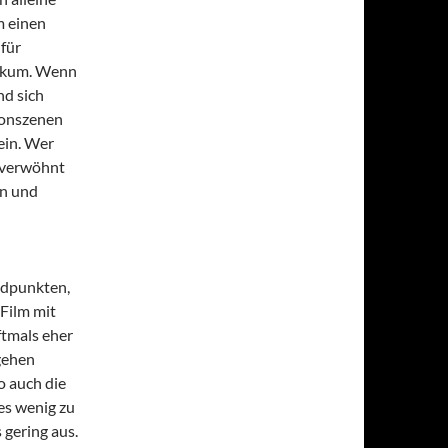
m einen
für
likum. Wenn
nd sich
ionszenen
ein. Wer
t verwöhnt
en und
ldpunkten,
Film mit
ftmals eher
gehen
o auch die
es wenig zu
 gering aus.