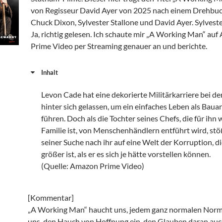
von Regisseur David Ayer von 2025 nach einem Drehbu
Chuck Dixon, Sylvester Stallone und David Ayer. Sylveste
Ja, richtig gelesen. Ich schaute mir „A Working Man“ au
Prime Video per Streaming genauer an und berichte.
Inhalt
Levon Cade hat eine dekorierte Militärkarriere bei d
hinter sich gelassen, um ein einfaches Leben als Bauar
führen. Doch als die Tochter seines Chefs, die für ihn 
Familie ist, von Menschenhändlern entführt wird, stöß
seiner Suche nach ihr auf eine Welt der Korruption, di
größer ist, als er es sich je hätte vorstellen können.
(Quelle: Amazon Prime Video)
[Kommentar]
„A Working Man“ haucht uns, jedem ganz normalen Norm
uns, den Hauch von Hoffnung ein, den Glauben daran auch