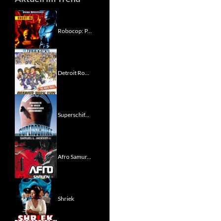
Robocop: P...
Detroit Ro...
Superschif...
Afro Samur...
Shriek