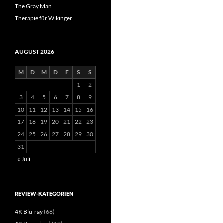
The Gray Man
Therapie für Wikinger
AUGUST 2026
M
D
M
D
F
S
S
1
2
3
4
5
6
7
8
9
10
11
12
13
14
15
16
17
18
19
20
21
22
23
24
25
26
27
28
29
30
31
« Juli
REVIEW-KATEGORIEN
4K Blu-ray
(68)