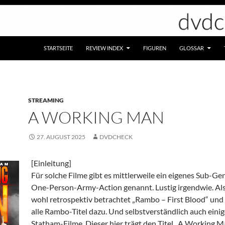
STARTSEITE
REVIEW INDEX
FIGUREN
GLOSSAR
STREAMING
A WORKING MAN
27. AUGUST 2025
DVDCHECK
[Einleitung]
Für solche Filme gibt es mittlerweile ein eigenes Sub-Gen
One-Person-Army-Action genannt. Lustig irgendwie. Al
wohl retrospektiv betrachtet „Rambo – First Blood“ und 
alle Rambo-Titel dazu. Und selbstverständlich auch eini
Statham-Filme. Dieser hier trägt den Titel „A Working M