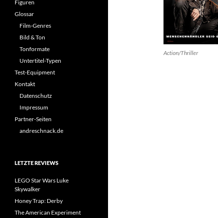
Figuren
Glossar
Film-Genres
Bild & Ton
Tonformate
Action/Thriller
Untertitel-Typen
Test-Equipment
Kontakt
Datenschutz
Impressum
Partner-Seiten
andreschnack.de
LETZTE REVIEWS
LEGO Star Wars Luke
Skywalker
Honey Trap: Derby
The American Experiment