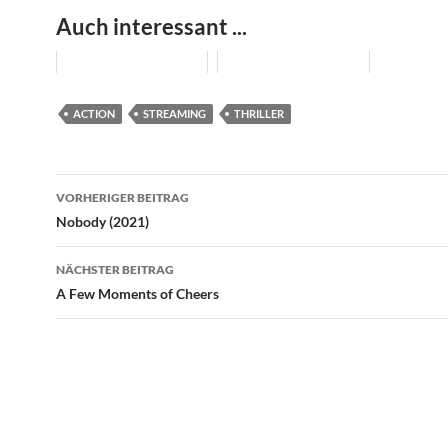
Auch interessant ...
ACTION
STREAMING
THRILLER
Beitragsnavigation
VORHERIGER BEITRAG
Nobody (2021)
NÄCHSTER BEITRAG
A Few Moments of Cheers