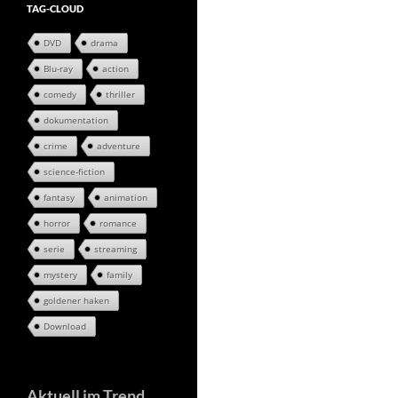
TAG-CLOUD
DVD
drama
Blu-ray
action
comedy
thriller
dokumentation
crime
adventure
science-fiction
fantasy
animation
horror
romance
serie
streaming
mystery
family
goldener haken
Download
Aktuell im Trend