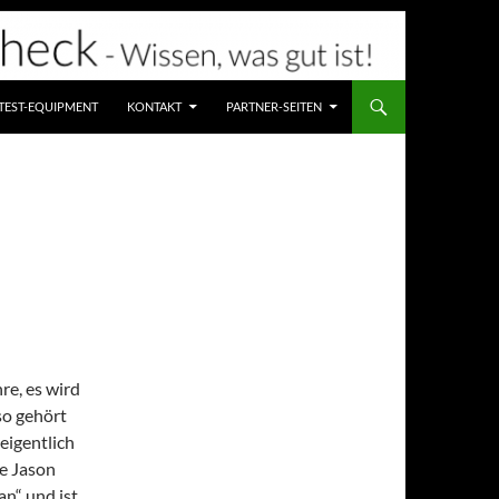
TEST-EQUIPMENT
KONTAKT
PARTNER-SEITEN
re, es wird
so gehört
eigentlich
ge Jason
an“ und ist