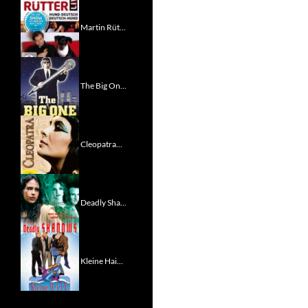
Martin Rüt...
The Big On...
Cleopatra...
Deadly Sha...
Kleine Hai...