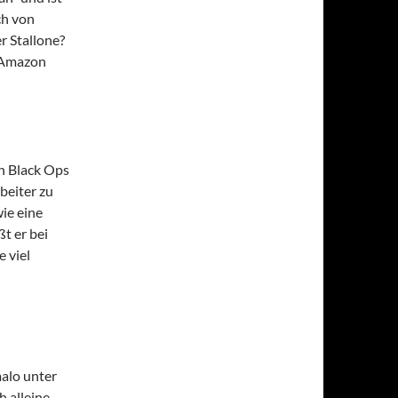
ch von
r Stallone?
f Amazon
en Black Ops
beiter zu
wie eine
t er bei
e viel
alo unter
 alleine