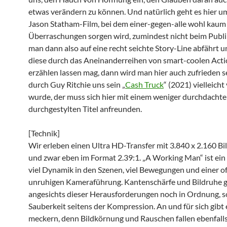
etwas verändern zu können. Und natürlich geht es hier u
Jason Statham-Film, bei dem einer-gegen-alle wohl kaum 
Überraschungen sorgen wird, zumindest nicht beim Pub
man dann also auf eine recht seichte Story-Line abfährt u
diese durch das Aneinanderreihen von smart-coolen Act
erzählen lassen mag, dann wird man hier auch zufrieden s
durch Guy Ritchie uns sein „
Cash Truck
“ (2021) vielleich
wurde, der muss sich hier mit einem weniger durchdacht
durchgestylten Titel anfreunden.
[Technik]
Wir erleben einen Ultra HD-Transfer mit 3.840 x 2.160 Bi
und zwar eben im Format 2.39:1. „A Working Man“ ist ein 
viel Dynamik in den Szenen, viel Bewegungen und einer o
unruhigen Kameraführung. Kantenschärfe und Bildruhe 
angesichts dieser Herausforderungen noch in Ordnung, s
Sauberkeit seitens der Kompression. An und für sich gibt 
meckern, denn Bildkörnung und Rauschen fallen ebenfalls