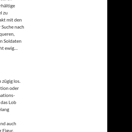
rhältige
l zu
akt mit den
r Suche nach
queren,
en Soldaten
cht ewig…
 zügig los.
ation oder
mations-
 das Lob
elang
und auch
 Figur.