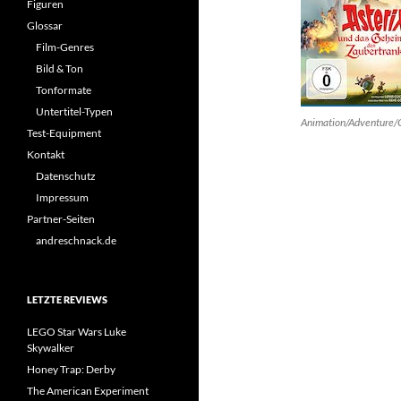
Figuren
Glossar
Film-Genres
Bild & Ton
Tonformate
Untertitel-Typen
Animation/Adventure
Test-Equipment
Kontakt
Datenschutz
Impressum
Partner-Seiten
andreschnack.de
LETZTE REVIEWS
LEGO Star Wars Luke
Skywalker
Honey Trap: Derby
The American Experiment