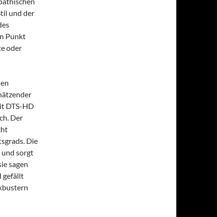
mpathischen
til und der
des
en Punkt
te oder
den
chätzender
mit DTS-HD
ch. Der
cht
tsgrads. Die
 und sorgt
sie sagen
 gefällt
kbustern