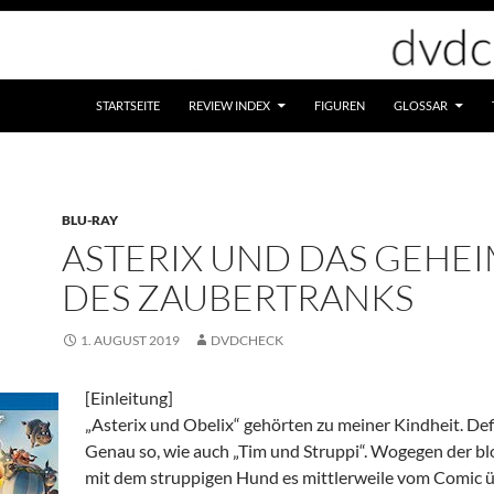
STARTSEITE
REVIEW INDEX
FIGUREN
GLOSSAR
BLU-RAY
ASTERIX UND DAS GEHEI
DES ZAUBERTRANKS
1. AUGUST 2019
DVDCHECK
[Einleitung]
„Asterix und Obelix“ gehörten zu meiner Kindheit. Defi
Genau so, wie auch „Tim und Struppi“. Wogegen der b
mit dem struppigen Hund es mittlerweile vom Comic 