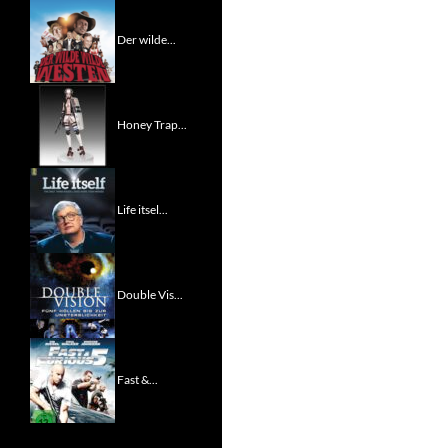
Der wilde...
Honey Trap...
Life itsel...
Double Vis...
Fast &...