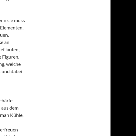
enn sie muss
 Elementen,
euen,
se an
ef laufen,
e Figuren,
ng, welche
t und dabei
chärfe
t aus dem
 man Kühle,
 erfreuen