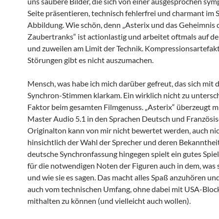
uns saubere Bilder, die sich von einer ausgesprochen sy
Seite präsentieren, technisch fehlerfrei und charmant im S
Abbildung. Wie schön, denn „Asterix und das Geheimnis 
Zaubertranks“ ist actionlastig und arbeitet oftmals auf d
und zuweilen am Limit der Technik. Kompressionsartefak
Störungen gibt es nicht auszumachen.
Mensch, was habe ich mich darüber gefreut, das sich mit 
Synchron-Stimmen klarkam. Ein wirklich nicht zu unters
Faktor beim gesamten Filmgenuss. „Asterix“ überzeugt 
Master Audio 5.1 in den Sprachen Deutsch und Französis
Originalton kann von mir nicht bewertet werden, auch ni
hinsichtlich der Wahl der Sprecher und deren Bekannthei
deutsche Synchronfassung hingegen spielt ein gutes Spiel
für die notwendigen Noten der Figuren auch in dem, was 
und wie sie es sagen. Das macht alles Spaß anzuhören und
auch vom technischen Umfang, ohne dabei mit USA-Bloc
mithalten zu können (und vielleicht auch wollen).