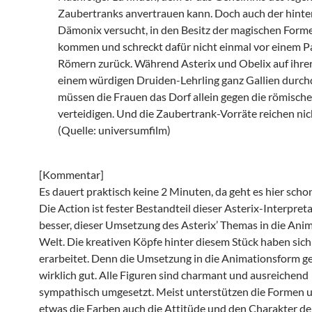
Zaubertranks anvertrauen kann. Doch auch der hinte
Dämonix versucht, in den Besitz der magischen Forme
kommen und schreckt dafür nicht einmal vor einem P
Römern zurück. Während Asterix und Obelix auf ihre
einem würdigen Druiden-Lehrling ganz Gallien durch
müssen die Frauen das Dorf allein gegen die römisch
verteidigen. Und die Zaubertrank-Vorräte reichen ni
(Quelle: universumfilm)
[Kommentar]
Es dauert praktisch keine 2 Minuten, da geht es hier schon
Die Action ist fester Bestandteil dieser Asterix-Interpret
besser, dieser Umsetzung des Asterix’ Themas in die Ani
Welt. Die kreativen Köpfe hinter diesem Stück haben sich
erarbeitet. Denn die Umsetzung in die Animationsform g
wirklich gut. Alle Figuren sind charmant und ausreichend
sympathisch umgesetzt. Meist unterstützen die Formen 
etwas die Farben auch die Attitüde und den Charakter der