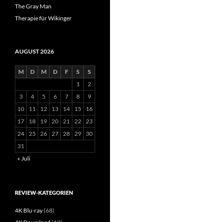
The Gray Man
Therapie für Wikinger
AUGUST 2026
M
D
M
D
F
S
S
1
2
3
4
5
6
7
8
9
10
11
12
13
14
15
16
17
18
19
20
21
22
23
24
25
26
27
28
29
30
31
« Juli
REVIEW-KATEGORIEN
4K Blu-ray
(68)