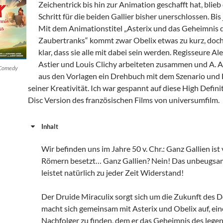
Zeichentrick bis hin zur Animation geschafft hat, blieb 
Schritt für die beiden Gallier bisher unerschlossen. Bis 
Mit dem Animationstitel „Asterix und das Geheimnis 
Zaubertranks“ kommt zwar Obelix etwas zu kurz, doch
klar, dass sie alle mit dabei sein werden. Regisseure A
Astier und Louis Clichy arbeiteten zusammen und A. A
/Comedy
aus den Vorlagen ein Drehbuch mit dem Szenario und
seiner Kreativität. Ich war gespannt auf diese High Defini
Disc Version des französischen Films von universumfilm.
Inhalt
Wir befinden uns im Jahre 50 v. Chr.: Ganz Gallien ist
Römern besetzt… Ganz Gallien? Nein! Das unbeugsa
leistet natürlich zu jeder Zeit Widerstand!
Der Druide Miraculix sorgt sich um die Zukunft des 
macht sich gemeinsam mit Asterix und Obelix auf, ei
Nachfolger zu finden, dem er das Geheimnis des lege