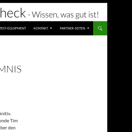
TEST-EQUIPMENT
KONTAKT
PARTNER-SEITEN
MNIS
nitiv.
londe Tim
über den