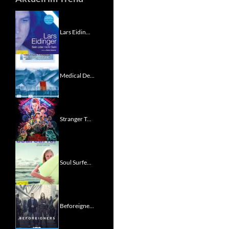
Lars Eidin...
Medical De...
Stranger T...
Soul Surfe...
Beforeigne...