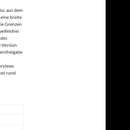
Disc aus dem
eine breite
die Grenzen
eifelsfrei
ndes
 Version
tersfreigabe
terviews
bei rund