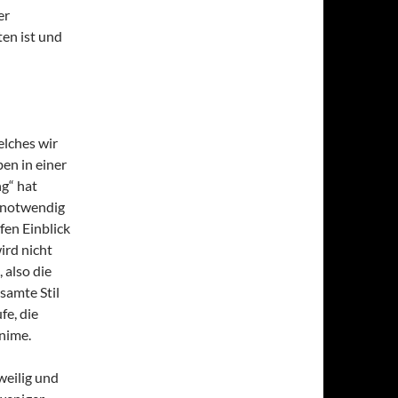
er
ten ist und
lches wir
en in einer
g“ hat
g notwendig
fen Einblick
ird nicht
 also die
samte Stil
fe, die
nime.
weilig und