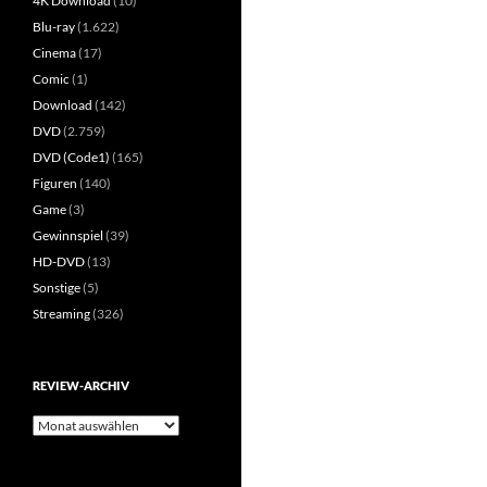
4K Download
(10)
Blu-ray
(1.622)
Cinema
(17)
Comic
(1)
Download
(142)
DVD
(2.759)
DVD (Code1)
(165)
Figuren
(140)
Game
(3)
Gewinnspiel
(39)
HD-DVD
(13)
Sonstige
(5)
Streaming
(326)
REVIEW-ARCHIV
Review-
Archiv