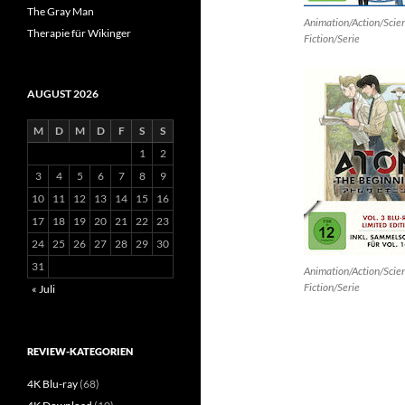
The Gray Man
Animation/Action/Scie
Therapie für Wikinger
Fiction/Serie
AUGUST 2026
M
D
M
D
F
S
S
1
2
3
4
5
6
7
8
9
10
11
12
13
14
15
16
17
18
19
20
21
22
23
24
25
26
27
28
29
30
31
Animation/Action/Scie
Fiction/Serie
« Juli
REVIEW-KATEGORIEN
4K Blu-ray
(68)