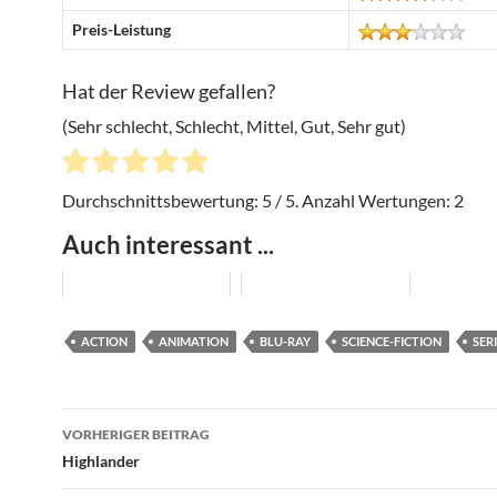
Preis-Leistung
Hat der Review gefallen?
(Sehr schlecht, Schlecht, Mittel, Gut, Sehr gut)
Durchschnittsbewertung:
5
/ 5. Anzahl Wertungen:
2
Auch interessant ...
ACTION
ANIMATION
BLU-RAY
SCIENCE-FICTION
SER
Beitragsnavigation
VORHERIGER BEITRAG
Highlander