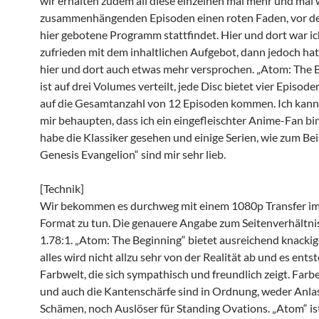
wir erhalten zudem all diese einzelnen mal mehr und mal
zusammenhängenden Episoden einen roten Faden, vor de
hier gebotene Programm stattfindet. Hier und dort war ic
zufrieden mit dem inhaltlichen Aufgebot, dann jedoch hat
hier und dort auch etwas mehr versprochen. „Atom: The 
ist auf drei Volumes verteilt, jede Disc bietet vier Episod
auf die Gesamtanzahl von 12 Episoden kommen. Ich kann
mir behaupten, dass ich ein eingefleischter Anime-Fan bin
habe die Klassiker gesehen und einige Serien, wie zum Be
Genesis Evangelion“ sind mir sehr lieb.
[Technik]
Wir bekommen es durchweg mit einem 1080p Transfer im
Format zu tun. Die genauere Angabe zum Seitenverhältnis
1.78:1. „Atom: The Beginning“ bietet ausreichend knackig
alles wird nicht allzu sehr von der Realität ab und es ents
Farbwelt, die sich sympathisch und freundlich zeigt. Farb
und auch die Kantenschärfe sind in Ordnung, weder Anla
Schämen, noch Auslöser für Standing Ovations. „Atom“ is