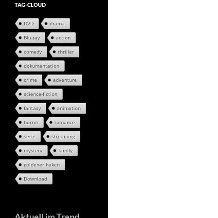
TAG-CLOUD
DVD
drama
Blu-ray
action
comedy
thriller
dokumentation
crime
adventure
science-fiction
fantasy
animation
horror
romance
serie
streaming
mystery
family
goldener haken
Download
Aktuell im Trend