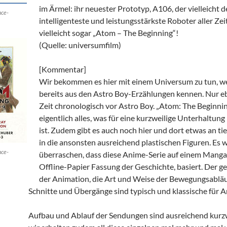
im Ärmel: ihr neuester Prototyp, A106, der vielleicht d
nce-
intelligenteste und leistungsstärkste Roboter aller Zei
vielleicht sogar „Atom – The Beginning“!
(Quelle: universumfilm)
[Kommentar]
Wir bekommen es hier mit einem Universum zu tun, we
bereits aus den Astro Boy-Erzählungen kennen. Nur eb
Zeit chronologisch vor Astro Boy. „Atom: The Beginnin
eigentlich alles, was für eine kurzweilige Unterhaltun
ist. Zudem gibt es auch noch hier und dort etwas an tie
in die ansonsten ausreichend plastischen Figuren. Es w
nce-
überraschen, dass diese Anime-Serie auf einem Manga,
Offline-Papier Fassung der Geschichte, basiert. Der ge
der Animation, die Art und Weise der Bewegungsabläu
Schnitte und Übergänge sind typisch und klassische für A
Aufbau und Ablauf der Sendungen sind ausreichend kurz