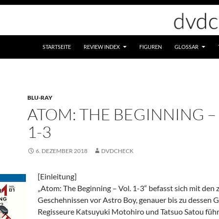
STARTSEITE
REVIEW INDEX
FIGUREN
GLOSSAR
BLU-RAY
ATOM: THE BEGINNING – 
1-3
6. DEZEMBER 2018
DVDCHECK
[Einleitung]
„Atom: The Beginning – Vol. 1-3“ befasst sich mit den z
Geschehnissen vor Astro Boy, genauer bis zu dessen G
Regisseure Katsuyuki Motohiro und Tatsuo Satou führ