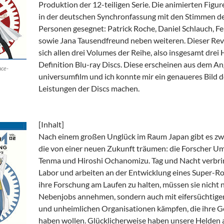
Produktion der 12-teiligen Serie. Die animierten Figur
in der deutschen Synchronfassung mit den Stimmen d
Personen gesegnet: Patrick Roche, Daniel Schlauch, Fe
sowie Jana Tausendfreund neben weiteren. Dieser Re
sich allen drei Volumes der Reihe, also insgesamt drei 
Definition Blu-ray Discs. Diese erscheinen aus dem A
nce-
universumfilm und ich konnte mir ein genaueres Bild d
Leistungen der Discs machen.
[Inhalt]
Nach einem großen Unglück im Raum Japan gibt es zw
die von einer neuen Zukunft träumen: die Forscher U
Tenma und Hiroshi Ochanomizu. Tag und Nacht verbri
Labor und arbeiten an der Entwicklung eines Super-R
ihre Forschung am Laufen zu halten, müssen sie nicht 
Nebenjobs annehmen, sondern auch mit eifersüchtige
und unheimlichen Organisationen kämpfen, die ihre 
haben wollen. Glücklicherweise haben unsere Helden 