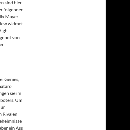
en sind hier
er folgenden
lix Mayer
view widmet
High
ngebot von
er
ei Genies,
mataro
ngen sie im
oboters. Um
nur
n Rivalen
Geheimnisse
aber ein Ass