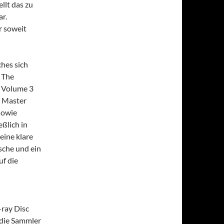
llt das zu
r.
r soweit
hes sich
 The
i Volume 3
D Master
sowie
ßlich in
eine klare
sche und ein
uf die
-ray Disc
 die Sammler