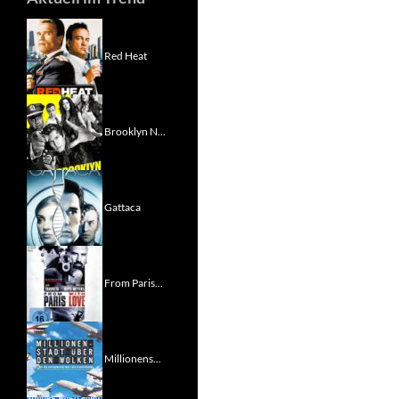
Red Heat
Brooklyn N...
Gattaca
From Paris...
Millionens...