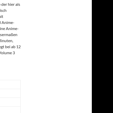
der hier als
isch
it
d Anime-
eine Anime-
issermaßen
Minuten,
egt bei ab 12
 Volume 3