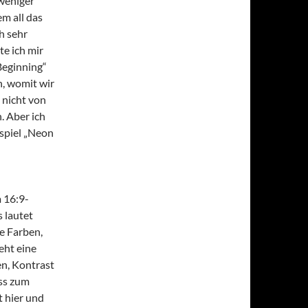
 weniger
m all das
h sehr
te ich mir
Beginning“
en, womit wir
 nicht von
. Aber ich
ispiel „Neon
 16:9-
 lautet
e Farben,
teht eine
en, Kontrast
ss zum
t hier und