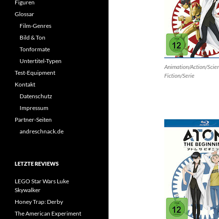
Figuren
Glossar
Film-Genres
Bild & Ton
Tonformate
Untertitel-Typen
Animation/Action/Scie
Test-Equipment
Fiction/Serie
Kontakt
Datenschutz
Impressum
Partner-Seiten
andreschnack.de
LETZTE REVIEWS
LEGO Star Wars Luke
Skywalker
Honey Trap: Derby
The American Experiment