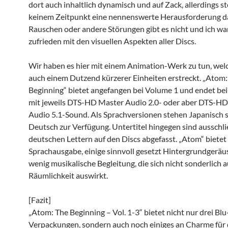
dort auch inhaltlich dynamisch und auf Zack, allerdings ste
keinem Zeitpunkt eine nennenswerte Herausforderung da
Rauschen oder andere Störungen gibt es nicht und ich wa
zufrieden mit den visuellen Aspekten aller Discs.
Wir haben es hier mit einem Animation-Werk zu tun, welc
auch einem Dutzend kürzerer Einheiten erstreckt. „Atom:
Beginning“ bietet angefangen bei Volume 1 und endet be
mit jeweils DTS-HD Master Audio 2.0- oder aber DTS-H
Audio 5.1-Sound. Als Sprachversionen stehen Japanisch 
Deutsch zur Verfügung. Untertitel hingegen sind ausschlie
deutschen Lettern auf den Discs abgefasst. „Atom“ bietet 
Sprachausgabe, einige sinnvoll gesetzt Hintergrundgeräu
wenig musikalische Begleitung, die sich nicht sonderlich a
Räumlichkeit auswirkt.
[Fazit]
„Atom: The Beginning – Vol. 1-3“ bietet nicht nur drei Blu
Verpackungen, sondern auch noch einiges an Charme für