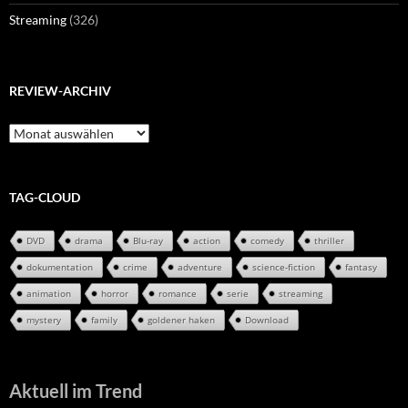
Streaming
(326)
REVIEW-ARCHIV
Review-
Archiv
TAG-CLOUD
DVD
drama
Blu-ray
action
comedy
thriller
dokumentation
crime
adventure
science-fiction
fantasy
animation
horror
romance
serie
streaming
mystery
family
goldener haken
Download
Aktuell im Trend