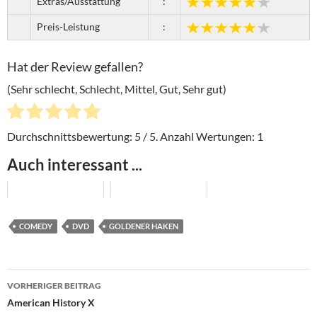
Extras/Ausstattung
:
Preis-Leistung
:
Hat der Review gefallen?
(Sehr schlecht, Schlecht, Mittel, Gut, Sehr gut)
Durchschnittsbewertung:
5
/ 5. Anzahl Wertungen:
1
Auch interessant ...
COMEDY
DVD
GOLDENER HAKEN
Beitragsnavigation
VORHERIGER BEITRAG
American History X