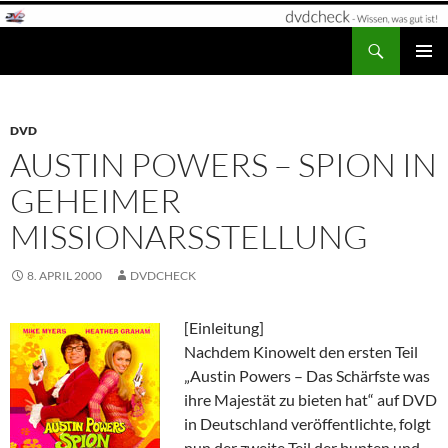
Zum
Inhalt
Suchen
dvdcheck – Wissen, was gut ist!
springen
PRIMÄR
MENÜ
DVD
AUSTIN POWERS – SPION IN
GEHEIMER
MISSIONARSSTELLUNG
8. APRIL 2000
DVDCHECK
[Einleitung]
Nachdem Kinowelt den ersten Teil
„Austin Powers – Das Schärfste was
ihre Majestät zu bieten hat“ auf DVD
in Deutschland veröffentlichte, folgt
nun der zweite Teil der bunten und