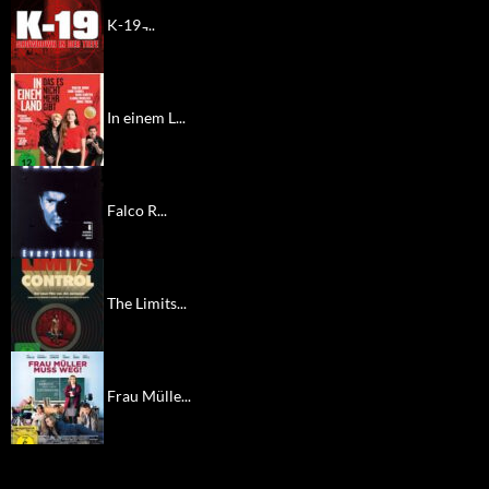
K-19 ̵...
In einem L...
Falco R...
The Limits...
Frau Mülle...