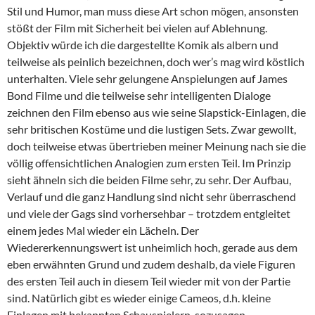
Stil und Humor, man muss diese Art schon mögen, ansonsten
stößt der Film mit Sicherheit bei vielen auf Ablehnung.
Objektiv würde ich die dargestellte Komik als albern und
teilweise als peinlich bezeichnen, doch wer’s mag wird köstlich
unterhalten. Viele sehr gelungene Anspielungen auf James
Bond Filme und die teilweise sehr intelligenten Dialoge
zeichnen den Film ebenso aus wie seine Slapstick-Einlagen, die
sehr britischen Kostüme und die lustigen Sets. Zwar gewollt,
doch teilweise etwas übertrieben meiner Meinung nach sie die
völlig offensichtlichen Analogien zum ersten Teil. Im Prinzip
sieht ähneln sich die beiden Filme sehr, zu sehr. Der Aufbau,
Verlauf und die ganz Handlung sind nicht sehr überraschend
und viele der Gags sind vorhersehbar – trotzdem entgleitet
einem jedes Mal wieder ein Lächeln. Der
Wiedererkennungswert ist unheimlich hoch, gerade aus dem
eben erwähnten Grund und zudem deshalb, da viele Figuren
des ersten Teil auch in diesem Teil wieder mit von der Partie
sind. Natürlich gibt es wieder einige Cameos, d.h. kleine
Einlagen mit bekannten Schauspielern, sozusagen