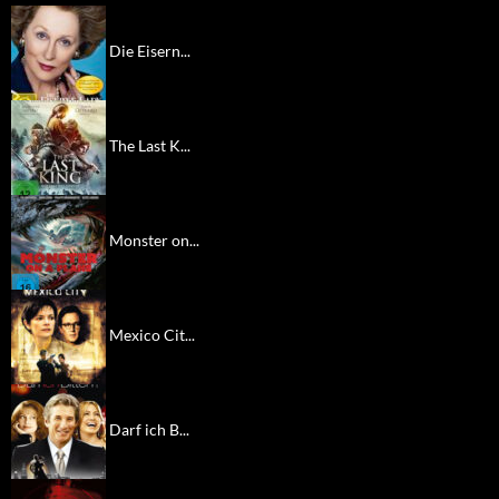
Die Eisern...
The Last K...
Monster on...
Mexico Cit...
Darf ich B...