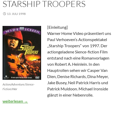
STARSHIP TROOPERS
13. JULI 1998
[Einleitung]
Warner Home Video präsentiert uns
Paul Verhoeven‘s Actionspektakel
„Starship Troopers“ von 1997. Der
actiongeladene Sience-fiction Film
entstand nach eine Romanvorlagen
von Robert A. Heinlein. In den
Hauptrollen sehen wir Casper Van
Dien, Denise Richards, Dina Meyer,
Jake Busey, Neil Patrick Harris und
Action/Adventure/Sience-
Patrick Muldoon. Michael Ironside
Fiction/War
glänzt in einer Nebenrolle.
Starship Troopers
weiterlesen
→