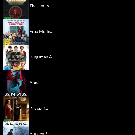
The Limits...
Frau Mülle...
Kingsman &...
Anna
Krupp R...
Auf den Sp...