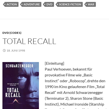
ACTION
ADVENTURE
DVD
SCIENCE-FICTION
WAR
DVD (CODE1)
TOTAL RECALL
18. JUNI 1998
[Einleitung]
Paul Verhoeven, bekannt für
provokative Filme wie „Basic
Instinct“ oder „Robocop“, drehte den
1990 im Kino gelaufenen Film „Total
Recall“ mit Arnold Schwarzenegger
(Terminator 2), Sharon Stone (Basic
Instinct), Michael Ironside (Starship