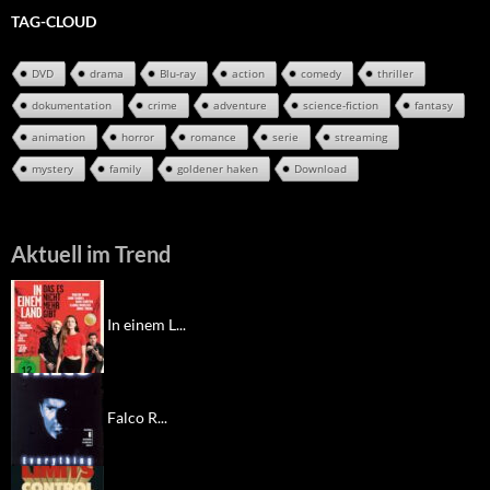
TAG-CLOUD
DVD
drama
Blu-ray
action
comedy
thriller
dokumentation
crime
adventure
science-fiction
fantasy
animation
horror
romance
serie
streaming
mystery
family
goldener haken
Download
Aktuell im Trend
In einem L...
Falco R...