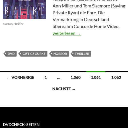
Ann Miller und Tom Sizemore (Saving
Private Ryan) die Ehre. Die
Vermarktung in Deutschland
Horror/Thriller
übernahm Concorde Home Video.
Das Relikt
weiterlesen
→
DVD
GIFTIGE GURKE
HORROR
THRILLER
Beitragsnavigation
← VORHERIGE
1
…
1.060
1.061
1.062
NÄCHSTE →
DVDCHECK-SEITEN