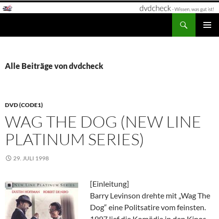
Zum
Inhalt
Suchen
dvdcheck – Wissen, was gut ist!
springen
PRIMÄR
MENÜ
Alle Beiträge von dvdcheck
DVD (CODE1)
WAG THE DOG (NEW LINE
PLATINUM SERIES)
29. JULI 1998
[Einleitung]
Barry Levinson drehte mit „Wag The
Dog“ eine Politsatire vom feinsten.
1997 lief die Komödie in den Kinos.