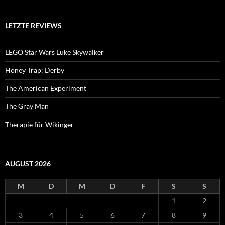
LETZTE REVIEWS
LEGO Star Wars Luke Skywalker
Honey Trap: Derby
The American Experiment
The Gray Man
Therapie für Wikinger
AUGUST 2026
M
D
M
D
F
S
S
1
2
3
4
5
6
7
8
9