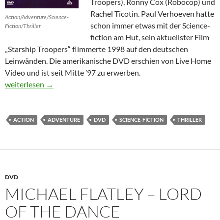
Troopers), Ronny Cox (Robocop) und
Rachel Ticotin. Paul Verhoeven hatte
Action/Adventure/Science-
schon immer etwas mit der Science-
Fiction/Thriller
fiction am Hut, sein aktuellster Film
„Starship Troopers“ flimmerte 1998 auf den deutschen
Leinwänden. Die amerikanische DVD erschien von Live Home
Video und ist seit Mitte ’97 zu erwerben.
Total Recall
weiterlesen
→
ACTION
ADVENTURE
DVD
SCIENCE-FICTION
THRILLER
DVD
MICHAEL FLATLEY – LORD
OF THE DANCE