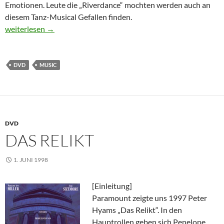
Emotionen. Leute die „Riverdance“ mochten werden auch an
diesem Tanz-Musical Gefallen finden.
Michael Flatley – Lord of the Dance
weiterlesen
→
DVD
MUSIC
DVD
DAS RELIKT
1. JUNI 1998
[Einleitung]
Paramount zeigte uns 1997 Peter
Hyams „Das Relikt“. In den
Hauptrollen geben sich Penelope