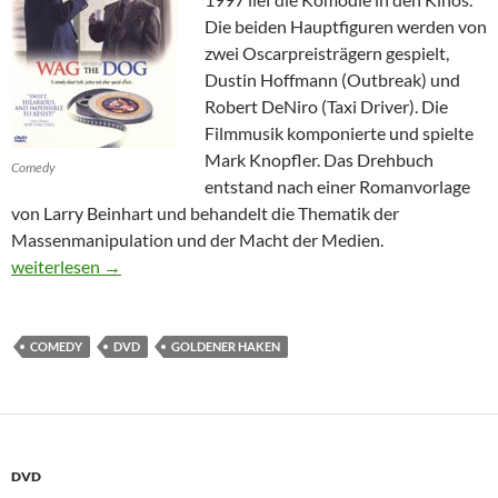
Die beiden Hauptfiguren werden von
zwei Oscarpreisträgern gespielt,
Dustin Hoffmann (Outbreak) und
Robert DeNiro (Taxi Driver). Die
Filmmusik komponierte und spielte
Mark Knopfler. Das Drehbuch
Comedy
entstand nach einer Romanvorlage
von Larry Beinhart und behandelt die Thematik der
Massenmanipulation und der Macht der Medien.
Wag the Dog (New Line Platinum Series)
weiterlesen
→
COMEDY
DVD
GOLDENER HAKEN
DVD