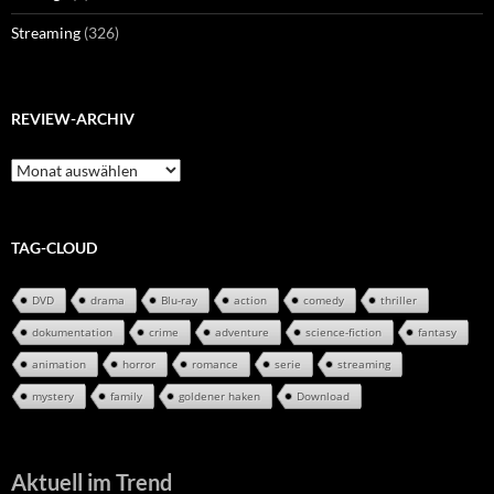
Streaming
(326)
REVIEW-ARCHIV
Review-
Archiv
TAG-CLOUD
DVD
drama
Blu-ray
action
comedy
thriller
dokumentation
crime
adventure
science-fiction
fantasy
animation
horror
romance
serie
streaming
mystery
family
goldener haken
Download
Aktuell im Trend