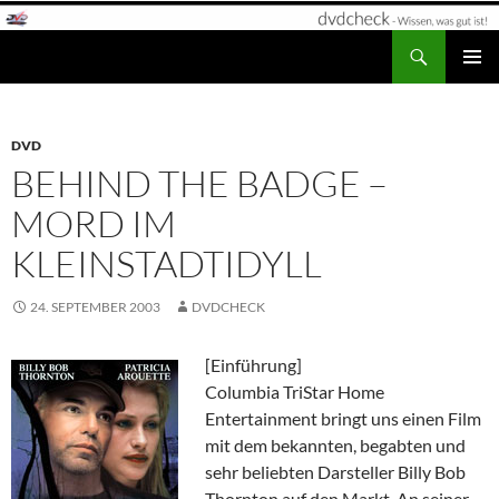
Zum
Inhalt
Suchen
dvdcheck – Wissen, was gut ist!
springen
PRIMÄR
MENÜ
DVD
BEHIND THE BADGE –
MORD IM
KLEINSTADTIDYLL
24. SEPTEMBER 2003
DVDCHECK
[Einführung]
Columbia TriStar Home
Entertainment bringt uns einen Film
mit dem bekannten, begabten und
sehr beliebten Darsteller Billy Bob
Thornton auf den Markt. An seiner