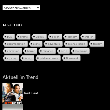
Review-
Archiv
TAG-CLOUD
DVD
drama
Blu-ray
action
comedy
thriller
dokumentation
crime
adventure
science-fiction
fantasy
animation
horror
romance
serie
streaming
mystery
family
goldener haken
Download
Aktuell im Trend
Red Heat