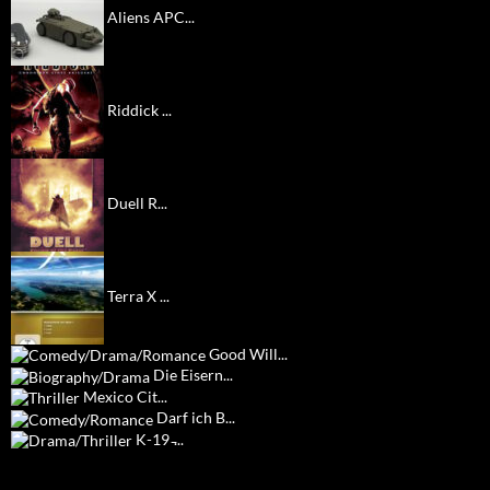
Aliens APC...
Riddick ...
Duell R...
Terra X ...
Good Will...
Die Eisern...
Mexico Cit...
Darf ich B...
K-19 ̵...