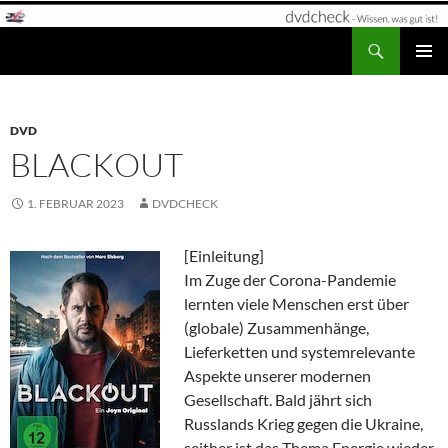
Zum
Inhalt
Suchen
dvdcheck – Wissen, was gut ist!
springen
PRIMÄR
MENÜ
DVD
BLACKOUT
1. FEBRUAR 2023
DVDCHECK
[Einleitung]
Im Zuge der Corona-Pandemie
lernten viele Menschen erst über
(globale) Zusammenhänge,
Lieferketten und systemrelevante
Aspekte unserer modernen
Gesellschaft. Bald jährt sich
Russlands Krieg gegen die Ukraine,
seither ist das Thema Energie wieder