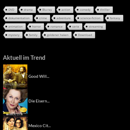
DVD
drama
Blu-ray
action
comedy
thriller
dokumentation
crime
adventure
science-fiction
fantasy
animation
horror
romance
serie
streaming
mystery
family
goldener haken
Download
Aktuell im Trend
Good Will...
Die Eisern...
Mexico Cit...