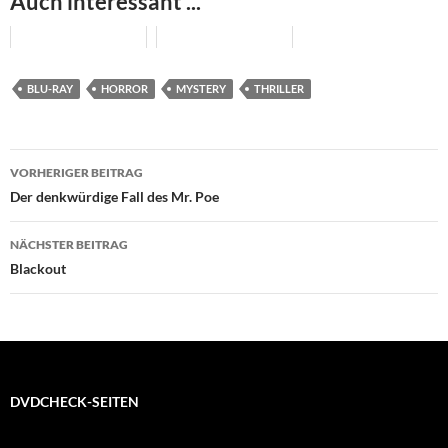
Auch interessant ...
BLU-RAY
HORROR
MYSTERY
THRILLER
Beitragsnavigation
VORHERIGER BEITRAG
Der denkwürdige Fall des Mr. Poe
NÄCHSTER BEITRAG
Blackout
DVDCHECK-SEITEN