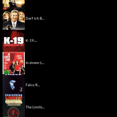
Darf ich B...
K-19 ̵...
In einem L...
Falco R...
The Limits...