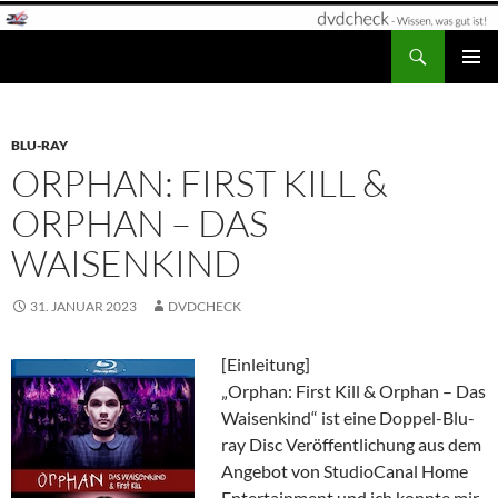
Zum
Inhalt
Suchen
dvdcheck – Wissen, was gut ist!
springen
PRIMÄR
MENÜ
BLU-RAY
ORPHAN: FIRST KILL &
ORPHAN – DAS
WAISENKIND
31. JANUAR 2023
DVDCHECK
[Einleitung]
„Orphan: First Kill & Orphan – Das
Waisenkind“ ist eine Doppel-Blu-
ray Disc Veröffentlichung aus dem
Angebot von StudioCanal Home
Entertainment und ich konnte mir