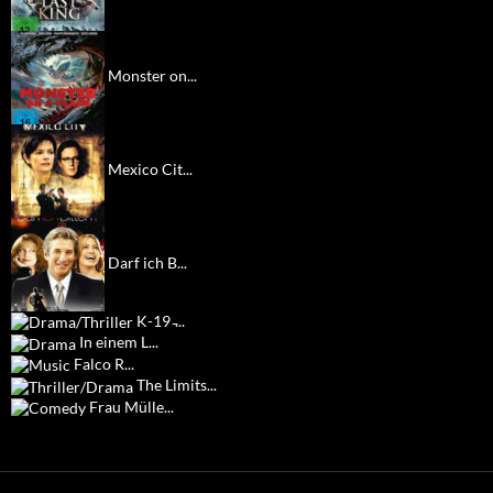
Monster on...
Mexico Cit...
Darf ich B...
K-19 ̵...
In einem L...
Falco R...
The Limits...
Frau Mülle...