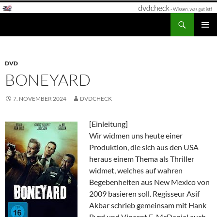
Zum
Inhalt
Suchen
dvdcheck – Wissen, was gut ist!
springen
PRIMÄR
MENÜ
DVD
BONEYARD
7. NOVEMBER 2024
DVDCHECK
[Einleitung]
Wir widmen uns heute einer
Produktion, die sich aus den USA
heraus einem Thema als Thriller
widmet, welches auf wahren
Begebenheiten aus New Mexico von
2009 basieren soll. Regisseur Asif
Akbar schrieb gemeinsam mit Hank
Byrd und Vincent E. McDaniel auch