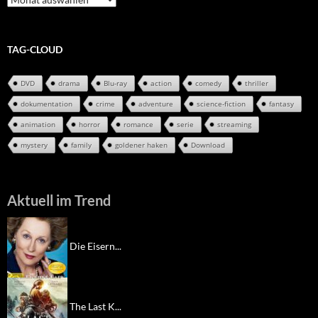
Archiv
TAG-CLOUD
DVD
drama
Blu-ray
action
comedy
thriller
dokumentation
crime
adventure
science-fiction
fantasy
animation
horror
romance
serie
streaming
mystery
family
goldener haken
Download
Aktuell im Trend
Die Eisern...
The Last K...