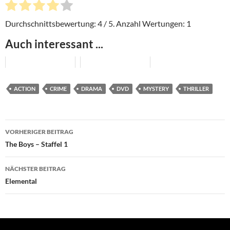
Durchschnittsbewertung:
4
/ 5. Anzahl Wertungen:
1
Auch interessant ...
ACTION
CRIME
DRAMA
DVD
MYSTERY
THRILLER
Beitragsnavigation
VORHERIGER BEITRAG
The Boys – Staffel 1
NÄCHSTER BEITRAG
Elemental